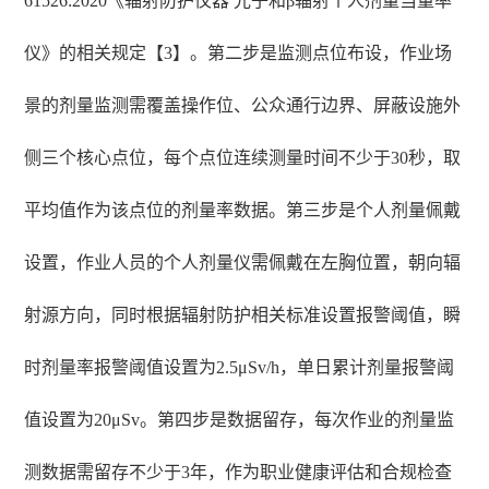
61526:2020《辐射防护仪器 光子和β辐射个人剂量当量率
仪》的相关规定【3】。第二步是监测点位布设，作业场
景的剂量监测需覆盖操作位、公众通行边界、屏蔽设施外
侧三个核心点位，每个点位连续测量时间不少于30秒，取
平均值作为该点位的剂量率数据。第三步是个人剂量佩戴
设置，作业人员的个人剂量仪需佩戴在左胸位置，朝向辐
射源方向，同时根据辐射防护相关标准设置报警阈值，瞬
时剂量率报警阈值设置为2.5μSv/h，单日累计剂量报警阈
值设置为20μSv。第四步是数据留存，每次作业的剂量监
测数据需留存不少于3年，作为职业健康评估和合规检查