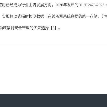
经成为行业主流发展方向，2026年发布的DL/T 2478-2
实现移动式辐射检测数据与在线监测系统数据的统一存储、分析、
各领域辐射安全管理的优先选择【3】。