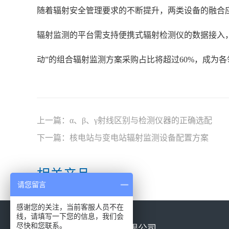
随着辐射安全管理要求的不断提升，两类设备的融合应用已
辐射监测的平台需支持便携式辐射检测仪的数据接入，
动”的组合辐射监测方案采购占比将超过60%，成为
上一篇：
α、β、γ射线区别与检测仪器的正确选配
下一篇：
核电站与变电站辐射监测设备配置方案
相关产品
请您留言
感谢您的关注，当前客服人员不在
线，请填写一下您的信息，我们会
尽快和您联系。
北京康高特仪器设备有限公司