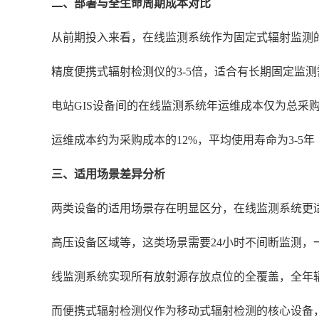
二、部署与全生命周期成本对比
从前期投入来看，在线监测系统作为固定式辐射监测
精度便携式辐射检测仪的3-5倍，适合有长期固定监
电站GIS设备间的在线监测系统年运维成本仅为总采
运维成本约为采购成本的12%，平均使用寿命为3-5年
三、适用场景差异分析
两类设备的适用场景存在明显区分，在线监测系统更
高压设备区域等，这类场景需要24小时不间断监测，一
线监测系统实现所有放射源存放点位的全覆盖，全年辐
而便携式辐射检测仪作为移动式辐射检测的核心设备