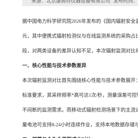
来源：北京康高特仪器设备有限公司
发布时间：202
据中国电力科学研究院2026年发布的《国内辐射安全
元，其中便携式辐射检测仪与在线监测系统的采购占比
段，对两类设备的差异认知不足，本次辐射监测对比
一、核心性能与技术参数差异
本次辐射监测对比首先围绕核心性能与技术参数展开：固
标准要求，其采样频率*高可达1次/秒，测量误差可
不间断的监测需求。而移动式辐射检测场景下的主流设
量电池可支持8-24小时连续作业，支持本地数据存