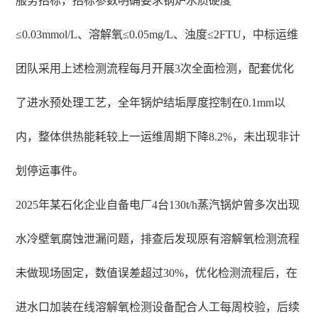
服务招标，招标参数明确要求锅炉水质硬度
≤0.03mmol/L、溶解氧≤0.05mg/L、浊度≤2FTU，中标运维
团队采用上述检测流程每月开展3次全面检测，配套优化
了进水预处理工艺，全年锅炉结垢厚度控制在0.1mm以
内，整体供热能耗较上一运维周期下降8.2%，未出现非计
划停运事件。
2025年某石化企业自备电厂4台130t/h蒸汽锅炉曾多次出现
水冷壁氧腐蚀泄漏问题，排查后发现原有溶解氧检测流程
未做现场固定，数值误差超过30%，优化检测流程后，在
进水口加装在线溶解氧检测设备配合人工每周校验，后续