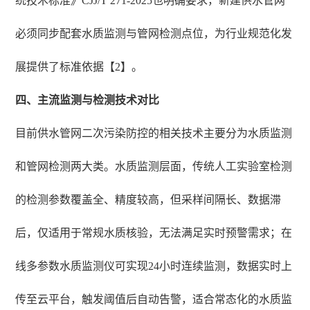
统技术标准》CJJ/T 271-2025也明确要求，新建供水管网
必须同步配套水质监测与管网检测点位，为行业规范化发
展提供了标准依据【2】。
四、主流监测与检测技术对比
目前供水管网二次污染防控的相关技术主要分为水质监测
和管网检测两大类。水质监测层面，传统人工实验室检测
的检测参数覆盖全、精度较高，但采样间隔长、数据滞
后，仅适用于常规水质核验，无法满足实时预警需求；在
线多参数水质监测仪可实现24小时连续监测，数据实时上
传至云平台，触发阈值后自动告警，适合常态化的水质监