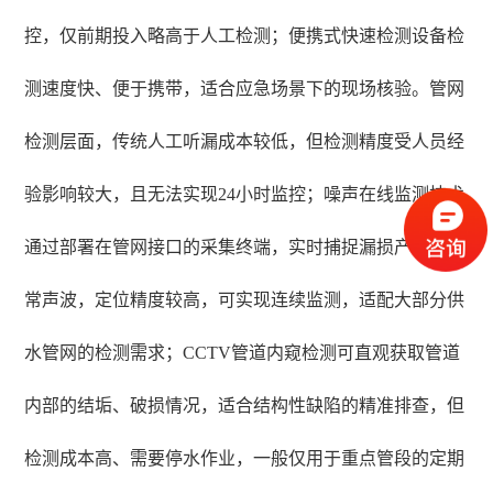
控，仅前期投入略高于人工检测；便携式快速检测设备检
测速度快、便于携带，适合应急场景下的现场核验。管网
检测层面，传统人工听漏成本较低，但检测精度受人员经
验影响较大，且无法实现24小时监控；噪声在线监测技术
通过部署在管网接口的采集终端，实时捕捉漏损产生的异
常声波，定位精度较高，可实现连续监测，适配大部分供
水管网的检测需求；CCTV管道内窥检测可直观获取管道
内部的结垢、破损情况，适合结构性缺陷的精准排查，但
检测成本高、需要停水作业，一般仅用于重点管段的定期