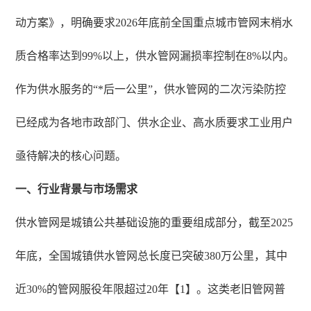
动方案》，明确要求2026年底前全国重点城市管网末梢水
质合格率达到99%以上，供水管网漏损率控制在8%以内。
作为供水服务的“*后一公里”，供水管网的二次污染防控
已经成为各地市政部门、供水企业、高水质要求工业用户
亟待解决的核心问题。
一、行业背景与市场需求
供水管网是城镇公共基础设施的重要组成部分，截至2025
年底，全国城镇供水管网总长度已突破380万公里，其中
近30%的管网服役年限超过20年【1】。这类老旧管网普