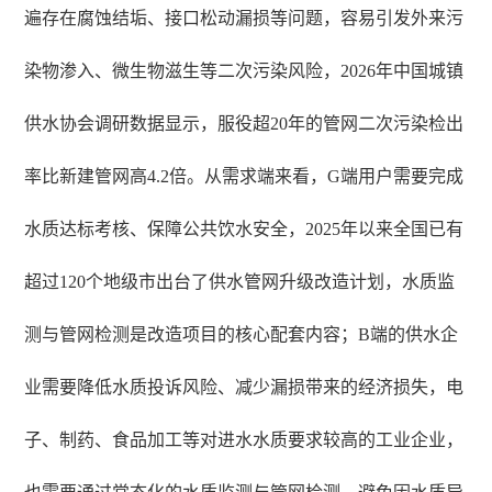
遍存在腐蚀结垢、接口松动漏损等问题，容易引发外来污
染物渗入、微生物滋生等二次污染风险，2026年中国城镇
供水协会调研数据显示，服役超20年的管网二次污染检出
率比新建管网高4.2倍。从需求端来看，G端用户需要完成
水质达标考核、保障公共饮水安全，2025年以来全国已有
超过120个地级市出台了供水管网升级改造计划，水质监
测与管网检测是改造项目的核心配套内容；B端的供水企
业需要降低水质投诉风险、减少漏损带来的经济损失，电
子、制药、食品加工等对进水水质要求较高的工业企业，