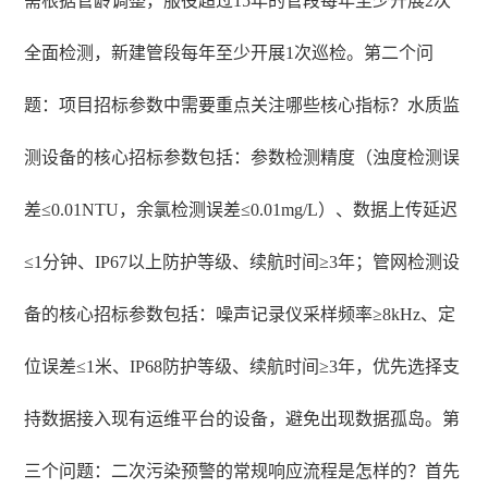
需根据管龄调整，服役超过15年的管段每年至少开展2次
全面检测，新建管段每年至少开展1次巡检。第二个问
题：项目招标参数中需要重点关注哪些核心指标？水质监
测设备的核心招标参数包括：参数检测精度（浊度检测误
差≤0.01NTU，余氯检测误差≤0.01mg/L）、数据上传延迟
≤1分钟、IP67以上防护等级、续航时间≥3年；管网检测设
备的核心招标参数包括：噪声记录仪采样频率≥8kHz、定
位误差≤1米、IP68防护等级、续航时间≥3年，优先选择支
持数据接入现有运维平台的设备，避免出现数据孤岛。第
三个问题：二次污染预警的常规响应流程是怎样的？首先