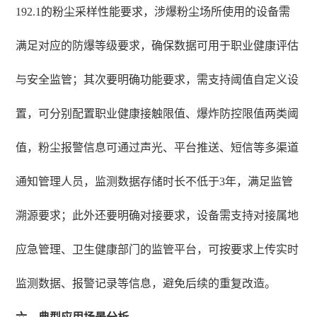
192.1的粉尘采样性能要求，涉爆粉尘场所使用的设备需
满足对应的防爆等级要求，确保数据可用于职业健康评估
与安全监管；其次要明确功能要求，需支持阈值自定义设
置，可分别配置职业健康接触限值、爆炸防控限值两类阈
值，粉尘报警信息可通过声光、平台推送、短信等多渠道
通知管理人员，监测数据存储时长不低于3年，满足监管
溯源要求；此外还要明确对接要求，设备需支持对接属地
应急管理、卫生健康部门的监管平台，可按要求上传实时
监测数据、报警记录等信息，避免后续的重复改造。