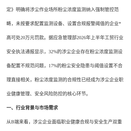
定》明确将涉尘作业场所粉尘浓度监测纳入强制管控范
畴，未按要求配置监测设备、设置合规报警阈值的企业*
高可处20万元罚款。据应急管理部2026年上半年工贸行业
安全执法通报显示，32%的涉尘企业存在粉尘浓度监测设
备配置不规范问题，17%的粉尘安全隐患与阈值设置不合
理直接相关，粉尘浓度监测的合规性已经成为涉尘企业职
业健康管理、安全风险防控的核心环节。
一、行业背景与市场需求
从B端来看，涉尘企业面临职业健康合规与安全生产双重