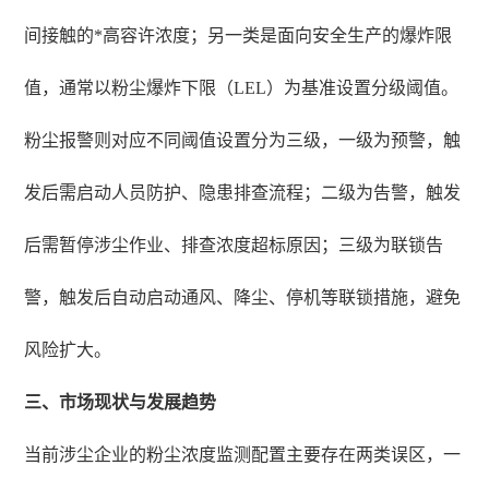
间接触的*高容许浓度；另一类是面向安全生产的爆炸限
值，通常以粉尘爆炸下限（LEL）为基准设置分级阈值。
粉尘报警则对应不同阈值设置分为三级，一级为预警，触
发后需启动人员防护、隐患排查流程；二级为告警，触发
后需暂停涉尘作业、排查浓度超标原因；三级为联锁告
警，触发后自动启动通风、降尘、停机等联锁措施，避免
风险扩大。
三、市场现状与发展趋势
当前涉尘企业的粉尘浓度监测配置主要存在两类误区，一