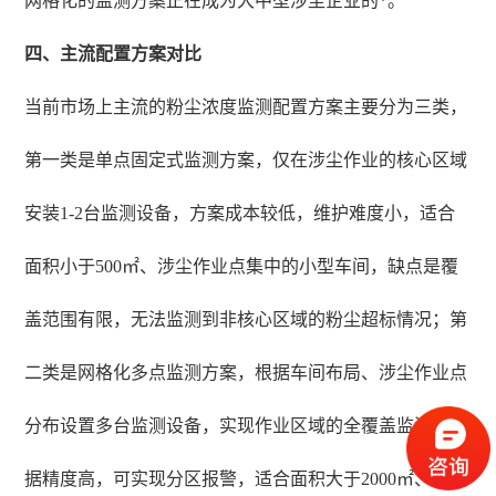
网格化的监测方案正在成为大中型涉尘企业的*。
四、主流配置方案对比
当前市场上主流的粉尘浓度监测配置方案主要分为三类，
第一类是单点固定式监测方案，仅在涉尘作业的核心区域
安装1-2台监测设备，方案成本较低，维护难度小，适合
面积小于500㎡、涉尘作业点集中的小型车间，缺点是覆
盖范围有限，无法监测到非核心区域的粉尘超标情况；第
二类是网格化多点监测方案，根据车间布局、涉尘作业点
分布设置多台监测设备，实现作业区域的全覆盖监测，数
据精度高，可实现分区报警，适合面积大于2000㎡、涉尘