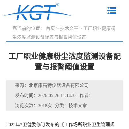
您当前的位置：
首页
>
技术文章
>
工厂职业健康粉
尘浓度监测设备配置与报警阈值设置
工厂职业健康粉尘浓度监测设备配
置与报警阈值设置
来源：北京康高特仪器设备有限公司
发布时间：2026-05-26 11:14:32
作者：
浏览次数：3018次
分类：技术文章
2025年*卫健委修订发布的《工作场所职业卫生管理规