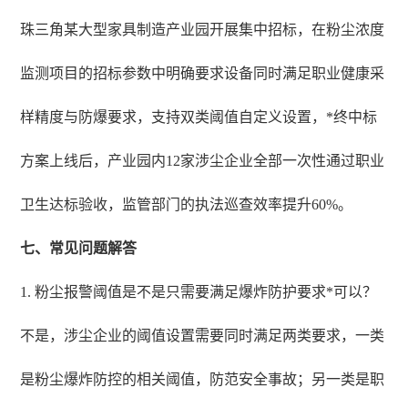
珠三角某大型家具制造产业园开展集中招标，在粉尘浓度
监测项目的招标参数中明确要求设备同时满足职业健康采
样精度与防爆要求，支持双类阈值自定义设置，*终中标
方案上线后，产业园内12家涉尘企业全部一次性通过职业
卫生达标验收，监管部门的执法巡查效率提升60%。
七、常见问题解答
1. 粉尘报警阈值是不是只需要满足爆炸防护要求*可以？
不是，涉尘企业的阈值设置需要同时满足两类要求，一类
是粉尘爆炸防控的相关阈值，防范安全事故；另一类是职