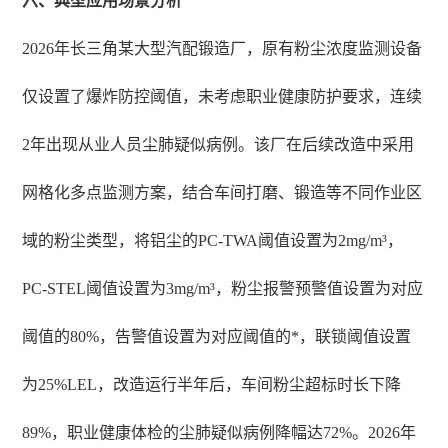
六、典型应用场景分析
2026年长三角某大型汽配锻造厂，原有粉尘浓度监测设备
仅设置了爆炸防控阈值，未考虑职业健康防护要求，连续
2年出现从业人员尘肺疑似病例。该厂在后续改造中采用
网格化多点监测方案，结合车间打磨、锻造等不同作业区
域的粉尘类型，将铝尘的PC-TWA阈值设置为2mg/m³，
PC-STEL阈值设置为3mg/m³，粉尘报警预警值设置为对应
阈值的80%，告警值设置为对应阈值的*，联锁阈值设置
为25%LEL，改造运行半年后，车间粉尘超标时长下降
89%，职业健康体检的尘肺疑似病例降幅达72%。2026年