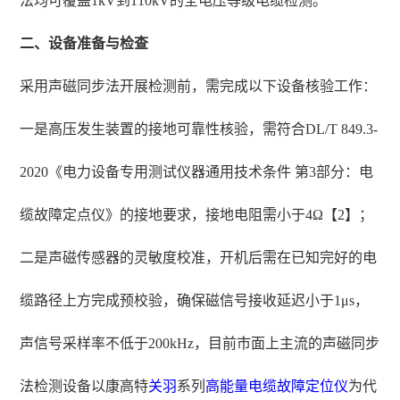
法均可覆盖1kV到110kV的全电压等级电缆检测。
二、设备准备与检查
采用声磁同步法开展检测前，需完成以下设备核验工作：
一是高压发生装置的接地可靠性核验，需符合DL/T 849.3-
2020《电力设备专用测试仪器通用技术条件 第3部分：电
缆故障定点仪》的接地要求，接地电阻需小于4Ω【2】；
二是声磁传感器的灵敏度校准，开机后需在已知完好的电
缆路径上方完成预校验，确保磁信号接收延迟小于1μs，
声信号采样率不低于200kHz，目前市面上主流的声磁同步
法检测设备以康高特
关羽
系列
高能量
电缆故障定位仪
为代