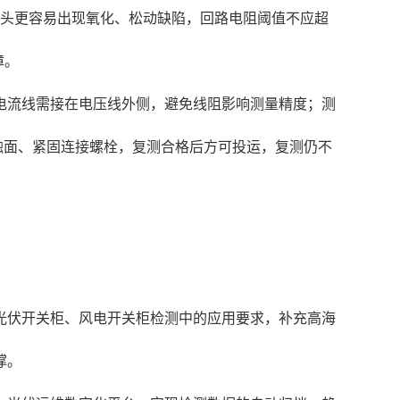
触头更容易出现氧化、松动缺陷，回路电阻阈值不应超
障。
电流线需接在电压线外侧，避免线阻影响测量精度；测
触面、紧固连接螺栓，复测合格后方可投运，复测仍不
光伏开关柜、风电开关柜检测中的应用要求，补充高海
撑。