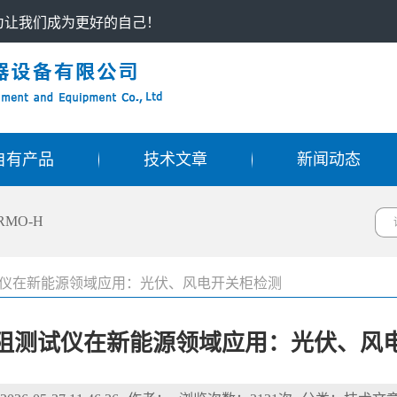
只为让我们成为更好的自己！
自有产品
技术文章
新闻动态
RMO-H
仪在新能源领域应用：光伏、风电开关柜检测
阻测试仪在新能源领域应用：光伏、风