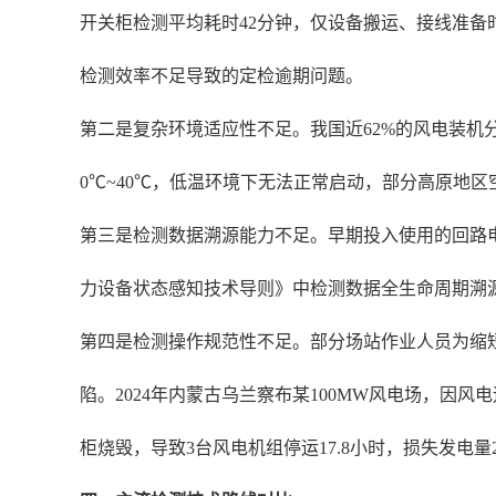
开关柜检测平均耗时42分钟，仅设备搬运、接线准备
检测效率不足导致的定检逾期问题。
第二是复杂环境适应性不足。我国近62%的风电装机
0℃~40℃，低温环境下无法正常启动，部分高原地
第三是检测数据溯源能力不足。早期投入使用的回路
力设备状态感知技术导则》中检测数据全生命周期溯
第四是检测操作规范性不足。部分场站作业人员为缩短
陷。2024年内蒙古乌兰察布某100MW风电场，因
柜烧毁，导致3台风电机组停运17.8小时，损失发电量2