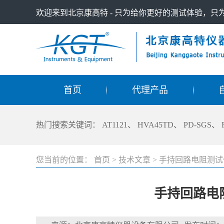
欢迎来到北京康高特 - 只为给你更好的测试体验，
首页
代理产品
热门搜索关键词：
AT1121
、
HVA45TD
、
PD-SGS
、
您当前的位置：
首页
>
技术文章
>
手持回路电阻测试
手持回路电