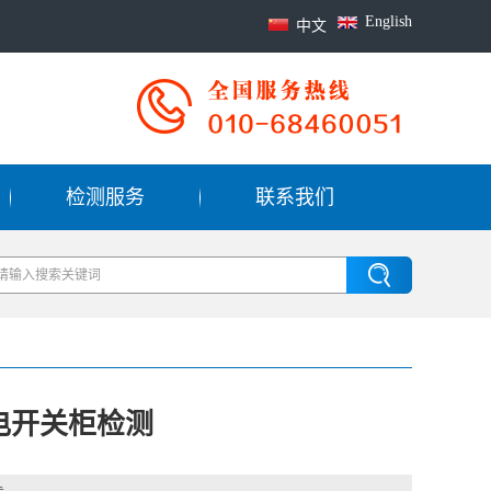
English
中文
检测服务
联系我们
电开关柜检测