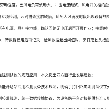
员的劳动强度。因风电负荷波动大、冲击电流频繁，风电开关柜的
开展专项检测，及时排查接触缺陷，避免大风满发时段出现设备故
所有电源，悬挂接地线，确认回路无电压后再开展作业；接线时
分钟，待数据稳定后再记录；检测数据超出阈值时，需打磨触头接
电阻测试仪的规范应用，本文提出四方面行业发展建议：
新能源场站专用检测设备技术规范，明确手持回路电阻测试仪在
测校准规则，统一数据传输协议，为设备跨平台对接提供标准支