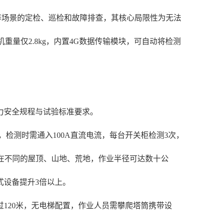
电等场景的定检、巡检和故障排查，其核心局限性为无法
机重量仅2.8kg，内置4G数据传输模块，可自动将检测
力安全规程与试验标准要求。
检测时需通入100A直流电流，每台开关柜检测3次，
布在不同的屋顶、山地、荒地，作业半径可达数十公
式设备提升3倍以上。
120米，无电梯配置，作业人员需攀爬塔筒携带设