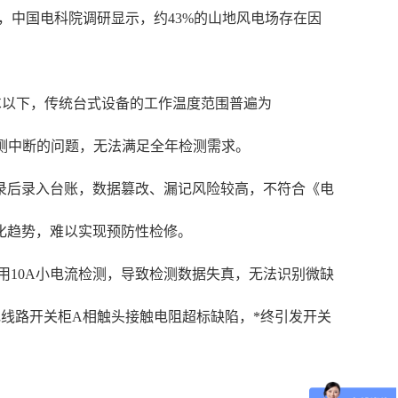
，中国电科院调研显示，约43%的山地风电场存在因
0℃以下，传统台式设备的工作温度范围普遍为
检测中断的问题，无法满足全年检测需求。
录后录入台账，数据篡改、漏记风险较高，不符合《电
化趋势，难以实现预防性检修。
用10A小电流检测，导致检测数据失真，无法识别微缺
集电线路开关柜A相触头接触电阻超标缺陷，*终引发开关