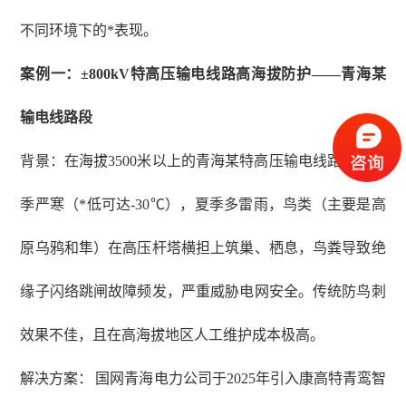
不同环境下的*表现。
案例一：
±800kV特高压输电线路高海拔防护——青海某
输电线路段
背景：在海拔
3500米以上的青海某特高压输电线路段，冬
季严寒（*低可达-30℃），夏季多雷雨，鸟类（主要是高
原乌鸦和隼）在高压杆塔横担上筑巢、栖息，鸟粪导致绝
缘子闪络跳闸故障频发，严重威胁电网安全。传统防鸟刺
效果不佳，且在高海拔地区人工维护成本极高。
解决方案：
国网青海电力公司于
2025年引入康高特青鸾智