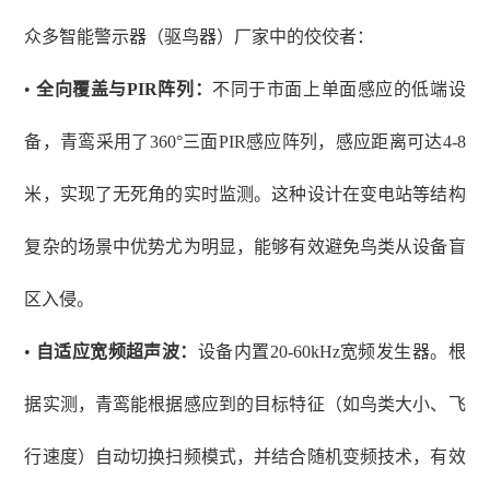
众多智能警示器（驱鸟器）厂家中的佼佼者：
•
全向覆盖与
PIR阵列：
不同于市面上单面感应的低端设
备，青鸾采用了
360°三面PIR感应阵列，感应距离可达4-8
米，实现了无死角的实时监测。这种设计在变电站等结构
复杂的场景中优势尤为明显，能够有效避免鸟类从设备盲
区入侵。
•
自适应宽频超声波：
设备内置
20-60kHz宽频发生器。根
据实测，青鸾能根据感应到的目标特征（如鸟类大小、飞
行速度）自动切换扫频模式，并结合随机变频技术，有效