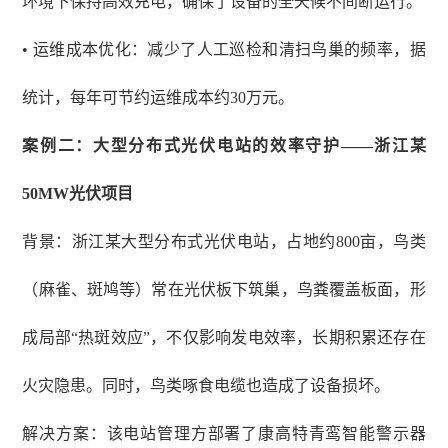
环境下保持高效充电，确保了设备的全天候不间断运行。
• 运维成本优化：减少了人工巡检和清扫鸟巢的频率，据
统计，每年可节约运维成本约30万元。
案例二：大型分布式光伏电站的效率守护
——浙江某
50MW光伏项目
背景：浙江某大型分布式光伏电站，占地约
800亩，鸟类
（麻雀、斑鸠等）常在光伏板下筑巢，鸟粪覆盖板面，形
成局部“热斑效应”，不仅影响发电效率，长期积累还存在
火灾隐患。同时，鸟类啄食电缆也造成了设备损坏。
解决方案：该电站管理方部署了康高特青鸾智能警示器