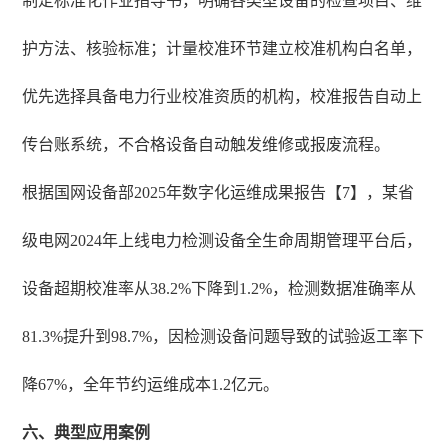
制定标准化作业指导书，明确各类型设备的检查项目、维
护方法、核验标准；计量校准环节建立校准机构白名单，
优先选择具备电力行业校准资质的机构，校准报告自动上
传台账系统，不合格设备自动触发维修或报废流程。
根据国网设备部2025年数字化运维成果报告【7】，某省
级电网2024年上线电力检测设备全生命周期管理平台后，
设备超期校准率从38.2%下降到1.2%，检测数据准确率从
81.3%提升到98.7%，因检测设备问题导致的试验返工率下
降67%，全年节约运维成本1.2亿元。
六、典型应用案例