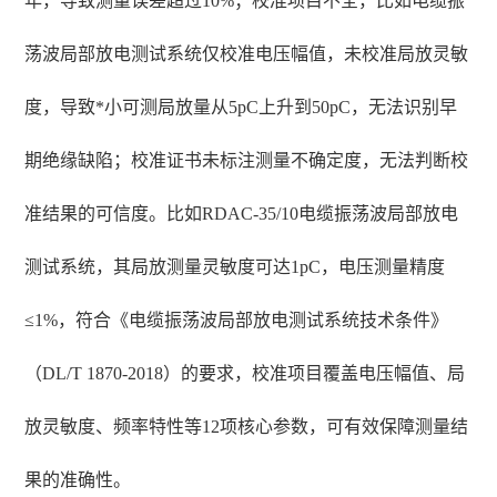
年，导致测量误差超过10%；校准项目不全，比如电缆振
荡波局部放电测试系统仅校准电压幅值，未校准局放灵敏
度，导致*小可测局放量从5pC上升到50pC，无法识别早
期绝缘缺陷；校准证书未标注测量不确定度，无法判断校
准结果的可信度。比如RDAC-35/10电缆振荡波局部放电
测试系统，其局放测量灵敏度可达1pC，电压测量精度
≤1%，符合《电缆振荡波局部放电测试系统技术条件》
（DL/T 1870-2018）的要求，校准项目覆盖电压幅值、局
放灵敏度、频率特性等12项核心参数，可有效保障测量结
果的准确性。