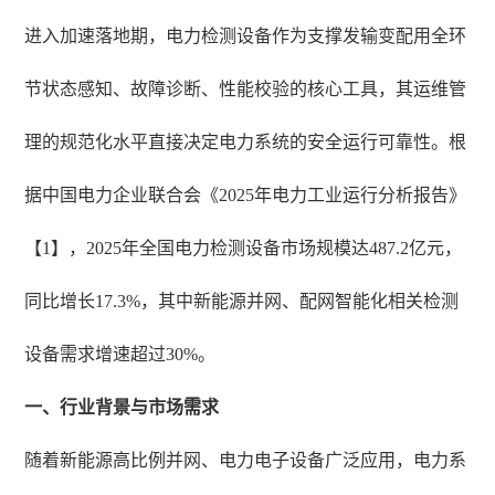
进入加速落地期，电力检测设备作为支撑发输变配用全环
节状态感知、故障诊断、性能校验的核心工具，其运维管
理的规范化水平直接决定电力系统的安全运行可靠性。根
据中国电力企业联合会《2025年电力工业运行分析报告》
【1】，2025年全国电力检测设备市场规模达487.2亿元，
同比增长17.3%，其中新能源并网、配网智能化相关检测
设备需求增速超过30%。
一、行业背景与市场需求
随着新能源高比例并网、电力电子设备广泛应用，电力系