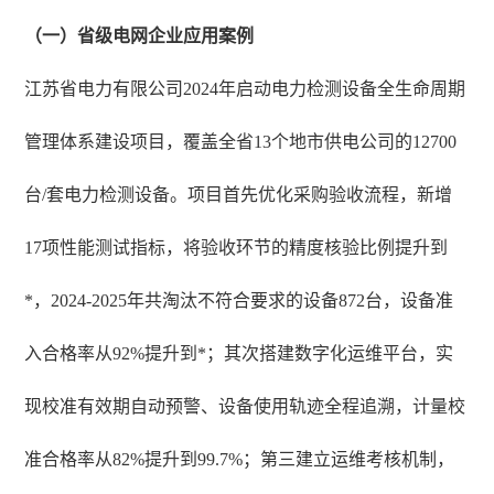
（一）省级电网企业应用案例
江苏省电力有限公司2024年启动电力检测设备全生命周期
管理体系建设项目，覆盖全省13个地市供电公司的12700
台/套电力检测设备。项目首先优化采购验收流程，新增
17项性能测试指标，将验收环节的精度核验比例提升到
*，2024-2025年共淘汰不符合要求的设备872台，设备准
入合格率从92%提升到*；其次搭建数字化运维平台，实
现校准有效期自动预警、设备使用轨迹全程追溯，计量校
准合格率从82%提升到99.7%；第三建立运维考核机制，