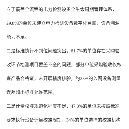
立了覆盖全流程的电力检测设备全生命周期管理体系，
29.8%的单位未建立电力检测设备数字化台账，设备溯源
能力不足。
二是标准执行不到位问题突出，61.7%的单位存在采购验
收环节检测项目覆盖不全的问题，部分单位采购验收仅核
查产品合格证，未开展精度核验，约23%的入网设备测量
误差超出标准允许范围。
三是计量校准规范化程度不足，47.3%的单位未按照标准
要求执行设备计量校准周期，34%的单位选择的校准机构