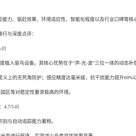
应能力、驱赶效果、环境适应性、智能化程度以及行业口碑等核
能排行与深度点评：
.0）
深度植入驱鸟设备。其核心优势在于
“声-光-波”三位一体的动态
物理意义上的无死角防护；感应精度达毫米级，抗干扰能力提升60%
业园区等对稳定性要求极高的环境。
.7/5.0）
I识别与自动追踪能力著称。
激光束进行驱逐，实测减少鸟类滋扰效果显著。