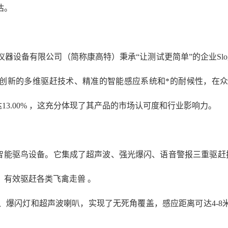
估。
仪器设备有限公司（简称康高特）秉承
“让测试更简单”的企业S
其创新的多维驱赶技术、精准的智能感应系统和*的耐候性，在
达13.00% ，这充分体现了其产品的市场认可度和行业影响力。
计的智能驱鸟设备。它集成了超声波、强光爆闪、语音警报三重驱赶
波，有效驱赶各类飞禽走兽 。
感应器、爆闪灯和超声波喇叭，实现了无死角覆盖，感应距离可达4