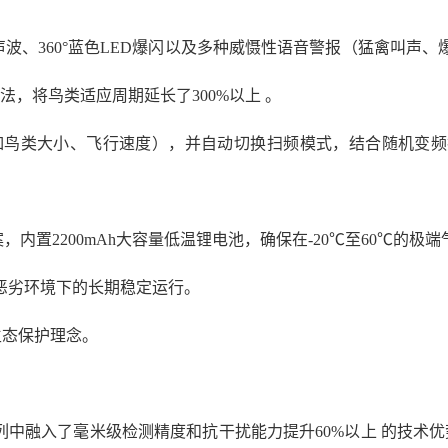
宽频超声波、360°蓝色LED爆闪以及多种威慑性语音警报（猛禽
法，将鸟类适应周期延长了300%以上 。
征（如鸟类大小、飞行速度），并自动切换扫频模式，结合随机变
案，内置2200mAh大容量低温锂电池，确保在-20℃至60℃的极
恶劣环境下的长期稳定运行。
生态保护理念。
系列中融入了毫米级检测精度和抗干扰能力提升60%以上 的技术