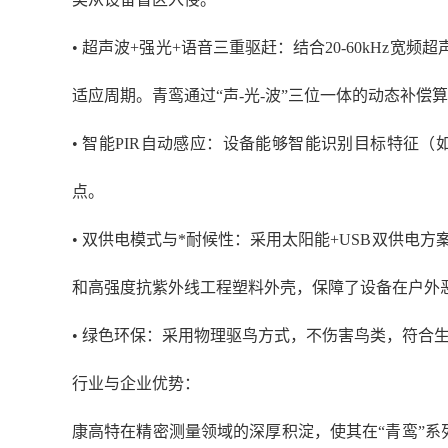
• 超声波+强光+语音三重驱赶：结合20-60kHz
适应周期。青鸾通过“声-光-波”三位一体的动态补偿算
• 智能PIR自动感应：设备能够智能识别目标特
点。
• 双供电模式与*耐候性：采用太阳能+USB双供电方
和高强度抗紫外线工程塑料外壳，保障了设备在户外
• 绿色环保：采用物理驱鸟方式，不伤害鸟类，符合
行业与企业优势：
康高特在精密测量领域的深厚积淀，使其在
“青鸾”