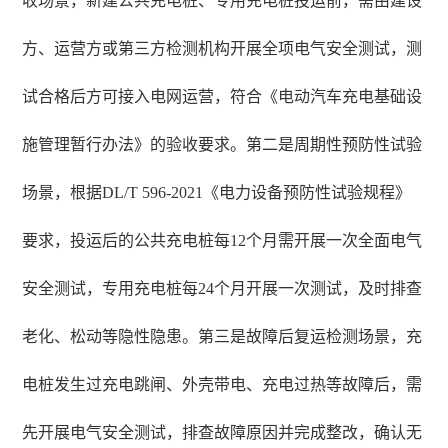
收场景，新建公共充电桩、专用充电桩投运前，需由建设
方、运营方或第三方检测机构开展全项电气安全测试，测
试合格后方可接入电网运营，符合《电动汽车充电基础设
施管理暂行办法》的验收要求。第二是周期性预防性试验
场景，根据DL/T 596-2021《电力设备预防性试验规程》
要求，投运后的公共充电桩每12个月需开展一次全面电气
安全测试，专用充电桩每24个月开展一次测试，及时排查
老化、松动等隐性隐患。第三是故障后复运检测场景，充
电桩发生过充电跳闸、外壳带电、充电过热等故障后，需
先开展电气安全测试，排查故障原因并完成整改，确认无