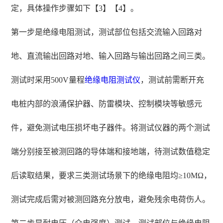
定，具体操作步骤如下【3】【4】。
第一步是绝缘电阻测试，测试部位包括交流输入回路对
地、直流输出回路对地、输入回路与输出回路之间三类。
测试时采用500V量程
绝缘电阻测试仪
，测试前需断开充
电桩内部的浪涌保护器、防雷模块、控制模块等敏感元
件，避免测试电压损坏电子器件。将测试仪器的两个测试
端分别接至被测回路的导体端和接地端，待测试数值稳定
后读取结果，要求三类测试场景下的绝缘电阻均≥10MΩ，
测试完成后需对被测回路充分放电，避免残余电荷伤人。