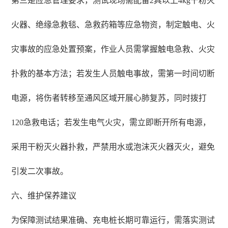
第三是应急管理要求，测试现场需配备2具以上4kg干粉灭
火器、绝缘急救毯、急救药箱等应急物资，制定触电、火
灾事故的应急处置预案，作业人员需掌握触电急救、火灾
扑救的基本方法；若发生人员触电事故，需第一时间切断
电源，将伤者转移至通风区域开展心肺复苏，同时拨打
120急救电话；若发生电气火灾，需立即断开所有电源，
采用干粉灭火器扑救，严禁用水或泡沫灭火器灭火，避免
引发二次事故。
六、维护保养建议
为保障测试结果准确、充电桩长期可靠运行，需落实测试