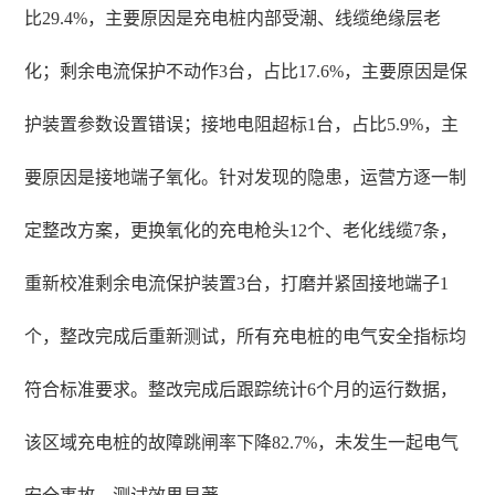
比29.4%，主要原因是充电桩内部受潮、线缆绝缘层老
化；剩余电流保护不动作3台，占比17.6%，主要原因是保
护装置参数设置错误；接地电阻超标1台，占比5.9%，主
要原因是接地端子氧化。针对发现的隐患，运营方逐一制
定整改方案，更换氧化的充电枪头12个、老化线缆7条，
重新校准剩余电流保护装置3台，打磨并紧固接地端子1
个，整改完成后重新测试，所有充电桩的电气安全指标均
符合标准要求。整改完成后跟踪统计6个月的运行数据，
该区域充电桩的故障跳闸率下降82.7%，未发生一起电气