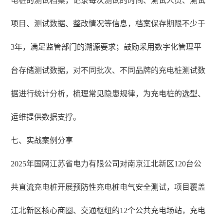
电桩的测试档案，记录每次测试的时间、测试人员、测试
项目、测试数据、整改情况等信息，档案保存期限不少于
3年，满足监管部门的溯源要求；鼓励采用数字化管理平
台存储测试数据，对不同批次、不同品牌的充电桩测试数
据进行统计分析，梳理常见隐患规律，为充电桩的选型、
运维提供数据支撑。
七、实战案例分享
2025年国网江苏省电力有限公司对南京江北新区120台公
共直流充电桩开展预防性充电桩电气安全测试，项目覆盖
江北新区核心商圈、交通枢纽的12个公共充电场站，充电