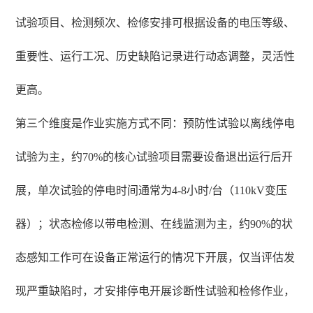
试验项目、检测频次、检修安排可根据设备的电压等级、
重要性、运行工况、历史缺陷记录进行动态调整，灵活性
更高。
第三个维度是作业实施方式不同：预防性试验以离线停电
试验为主，约70%的核心试验项目需要设备退出运行后开
展，单次试验的停电时间通常为4-8小时/台（110kV变压
器）；状态检修以带电检测、在线监测为主，约90%的状
态感知工作可在设备正常运行的情况下开展，仅当评估发
现严重缺陷时，才安排停电开展诊断性试验和检修作业，