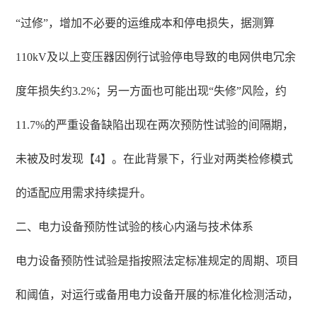
“过修”，增加不必要的运维成本和停电损失，据测算
110kV及以上变压器因例行试验停电导致的电网供电冗余
度年损失约3.2%；另一方面也可能出现“失修”风险，约
11.7%的严重设备缺陷出现在两次预防性试验的间隔期，
未被及时发现【4】。在此背景下，行业对两类检修模式
的适配应用需求持续提升。
二、电力设备预防性试验的核心内涵与技术体系
电力设备预防性试验是指按照法定标准规定的周期、项目
和阈值，对运行或备用电力设备开展的标准化检测活动，