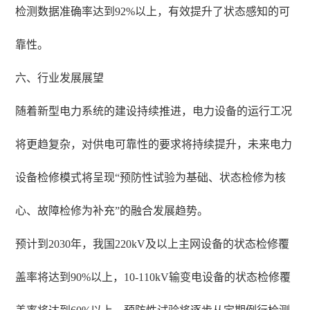
检测数据准确率达到92%以上，有效提升了状态感知的可
靠性。
六、行业发展展望
随着新型电力系统的建设持续推进，电力设备的运行工况
将更趋复杂，对供电可靠性的要求将持续提升，未来电力
设备检修模式将呈现“预防性试验为基础、状态检修为核
心、故障检修为补充”的融合发展趋势。
预计到2030年，我国220kV及以上主网设备的状态检修覆
盖率将达到90%以上，10-110kV输变电设备的状态检修覆