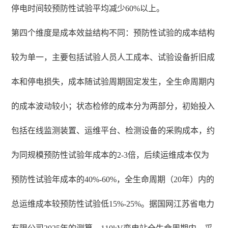
停电时间较预防性试验平均减少60%以上。
第四个维度是成本效益结构不同：预防性试验的成本结构
较为单一，主要包括试验人员人工成本、试验设备折旧成
本和停电损失，成本随试验周期固定发生，全生命周期内
的成本波动较小；状态检修的成本分为两部分，初始投入
包括在线监测装置、运维平台、检测设备的采购成本，约
为同规模预防性试验年成本的2-3倍，后续运维成本仅为
预防性试验年成本的40%-60%，全生命周期（20年）内的
总运维成本较预防性试验低15%-25%。据国网江苏省电力