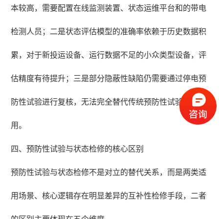
本较高，需要配置在线监测装置、状态运维平台和的带电
检测人员；二是状态评估模型的准确率依赖于历史数据积
累，对于新投运设备、运行数据不足的小众类型设备，评
估精度有待提升；三是部分隐蔽性缺陷仍需要通过停电预
防性试验进行复核，无法完全替代传统预防性试验的作
用。
四、预防性试验与状态检修的核心区别
预防性试验与状态检修不是对立的替代关系，而是两类适
用场景、核心逻辑存在明显差异的互补性检修手段，二者