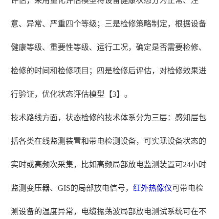
评估，采用量化评估模型将设备健康状态分为正常、注
意、异常、严重四个等级；三是检修策略制定，根据设备
健康等级、重要性等级、运行工况，确定是否需要检修、
检修的时间和检修项目；四是检修后评估，对检修效果进
行验证，优化状态评估模型【3】。
技术路线方面，状态检修的技术体系分为三层：感知层包
括各类在线监测装置和带电检测设备，可实现设备状态的
实时或高频次采集，比如高频局部放电监测装置可24小时
监测变压器、GIS的局部放电信号，
红外热像仪
可带电检
测设备的温度异常，电缆振荡波局部放电测试系统可在不