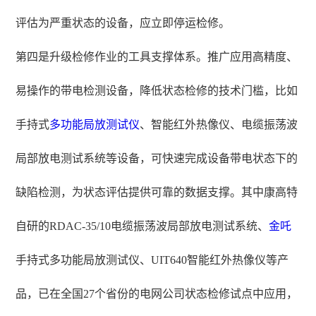
评估为严重状态的设备，应立即停运检修。
第四是升级检修作业的工具支撑体系。推广应用高精度、
易操作的带电检测设备，降低状态检修的技术门槛，比如
手持式
多功能局放测试仪
、智能红外热像仪、电缆振荡波
局部放电测试系统等设备，可快速完成设备带电状态下的
缺陷检测，为状态评估提供可靠的数据支撑。其中康高特
自研的RDAC-35/10电缆振荡波局部放电测试系统、
金吒
手持式多功能局放测试仪、UIT640智能红外热像仪等产
品，已在全国27个省份的电网公司状态检修试点中应用，