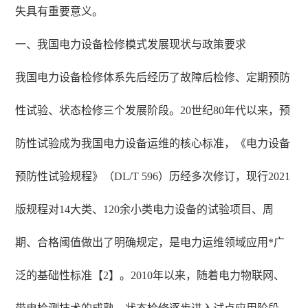
失具有重要意义。
一、我国电力设备检修模式发展现状与政策要求
我国电力设备检修体系先后经历了故障后检修、定期预防
性试验、状态检修三个发展阶段。20世纪80年代以来，预
防性试验成为我国电力设备运维的核心标准，《电力设备
预防性试验规程》（DL/T 596）历经多次修订，现行2021
版规程对14大类、120余小类电力设备的试验项目、周
期、合格阈值做出了明确规定，是电力运维领域应用*广
泛的基础性标准【2】。2010年以来，随着电力物联网、