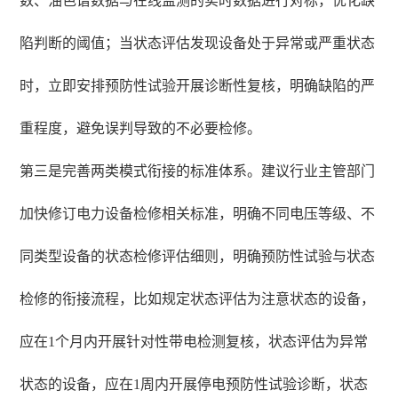
数、油色谱数据与在线监测的实时数据进行对标，优化缺
陷判断的阈值；当状态评估发现设备处于异常或严重状态
时，立即安排预防性试验开展诊断性复核，明确缺陷的严
重程度，避免误判导致的不必要检修。
第三是完善两类模式衔接的标准体系。建议行业主管部门
加快修订电力设备检修相关标准，明确不同电压等级、不
同类型设备的状态检修评估细则，明确预防性试验与状态
检修的衔接流程，比如规定状态评估为注意状态的设备，
应在1个月内开展针对性带电检测复核，状态评估为异常
状态的设备，应在1周内开展停电预防性试验诊断，状态