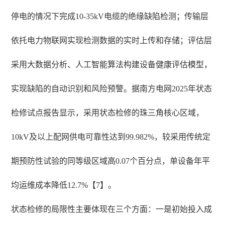
停电的情况下完成10-35kV电缆的绝缘缺陷检测；传输层
依托电力物联网实现检测数据的实时上传和存储；评估层
采用大数据分析、人工智能算法构建设备健康评估模型，
实现缺陷的自动识别和风险预警。据南方电网2025年状态
检修试点报告显示，采用状态检修的珠三角核心区域，
10kV及以上配网供电可靠性达到99.982%，较采用传统定
期预防性试验的同等级区域高0.07个百分点，单设备年平
均运维成本降低12.7%【7】。
状态检修的局限性主要体现在三个方面：一是初始投入成