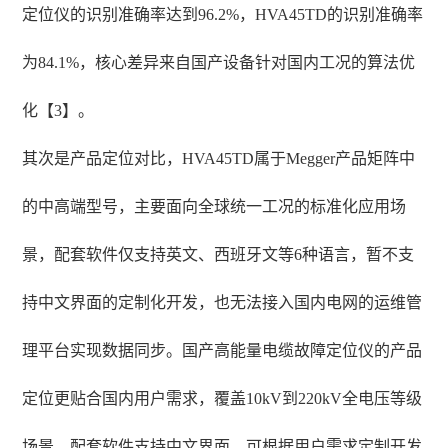
定位仪的识别准确率达到96.2%，HVA45TD的识别准确率
为84.1%，核心差异来自国产设备针对国内工况的算法优
化【3】。
其次是产品定位对比，HVA45TD属于Megger产品矩阵中
的中高端型号，主要面向全球统一工况的标准化应用场
景，配套软件仅支持英文、西班牙文等6种语言，暂不支
持中文界面的定制化开发，也无法接入国内电网的运维管
理平台实现数据同步。国产高能量电缆故障定位仪的产品
定位更贴合国内用户需求，覆盖10kV到220kV全电压等级
场景，配套软件支持中文界面，可根据用户需求定制开发