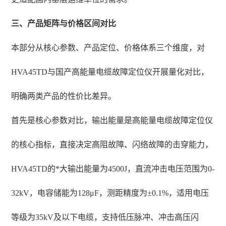
三、产品矩阵与价格区间对比
本部分从核心参数、产品定位、价格体系三个维度，对
HVA45TD与国产高能量电缆故障定位仪开展量化对比，
明确两类产品的性价比差异。
首先是核心参数对比，输出能量是高能量电缆故障定位仪
的核心指标，直接决定高阻故障、闪络故障的击穿能力，
HVA45TD的*大输出能量为4500J，直流冲击电压范围为0-
32kV，电容储能为128μF，测距精度为±0.1%，适用电压
等级为35kV及以下电缆，支持低压脉冲、冲击高压闪