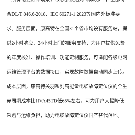
合DL/T 846.6-2018、IEC 60271-1:2023等国内外标准要
求。服务层面，康高特在全国31个省市均设有服务站，提
供2小时响应、24小时上门的服务支持，为用户提供免费
的年度校准、操作培训、功能定制服务，可适配各级电网
运维管理平台的数据接口，实现故障数据自动同步上传。
成本层面，康高特关羽系列高能量电缆故障定位仪的全生
命周期成本比HVA45TD低65%左右，可为用户大幅降低
采购与运维负担，助力电缆故障定位仪国产替代落地。