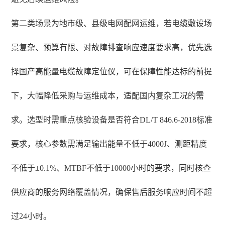
第二类场景为地市级、县级电网配网运维，若电缆敷设场
景复杂、预算有限、对故障排查响应速度要求高，优先选
择国产高能量电缆故障定位仪，可在保障性能达标的前提
下，大幅降低采购与运维成本，适配国内复杂工况的需
求。选型时需重点核验设备是否符合DL/T 846.6-2018标准
要求，核心参数需满足输出能量不低于4000J、测距精度
不低于±0.1%、MTBF不低于10000小时的要求，同时核查
供应商的服务网络覆盖情况，确保售后服务响应时间不超
过24小时。