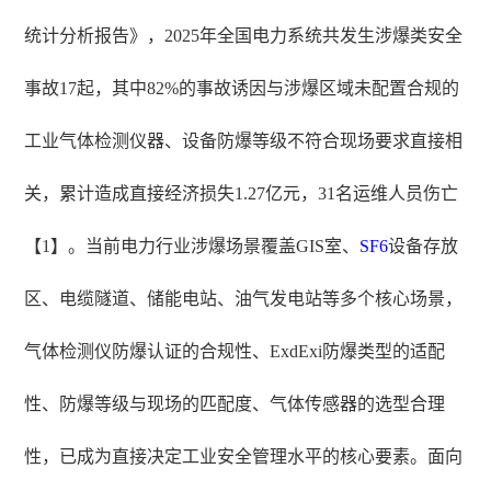
统计分析报告》，2025年全国电力系统共发生涉爆类安全
事故17起，其中82%的事故诱因与涉爆区域未配置合规的
工业气体检测仪器、设备防爆等级不符合现场要求直接相
关，累计造成直接经济损失1.27亿元，31名运维人员伤亡
【1】。当前电力行业涉爆场景覆盖GIS室、
SF6
设备存放
区、电缆隧道、储能电站、油气发电站等多个核心场景，
气体检测仪防爆认证的合规性、ExdExi防爆类型的适配
性、防爆等级与现场的匹配度、气体传感器的选型合理
性，已成为直接决定工业安全管理水平的核心要素。面向