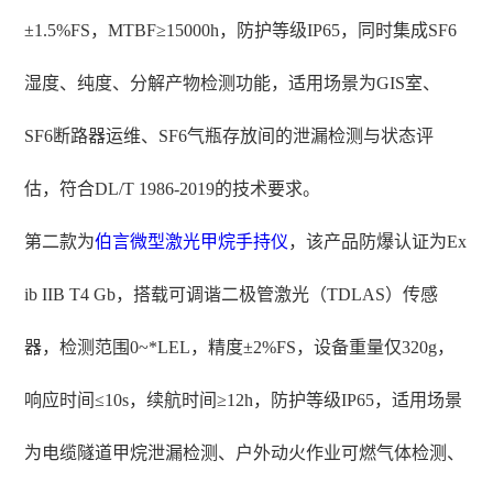
±1.5%FS，MTBF≥15000h，防护等级IP65，同时集成SF6
湿度、纯度、分解产物检测功能，适用场景为GIS室、
SF6断路器运维、SF6气瓶存放间的泄漏检测与状态评
估，符合DL/T 1986-2019的技术要求。
第二款为
伯言
微型
激光甲烷手持仪
，该产品防爆认证为Ex
ib IIB T4 Gb，搭载可调谐二极管激光（TDLAS）传感
器，检测范围0~*LEL，精度±2%FS，设备重量仅320g，
响应时间≤10s，续航时间≥12h，防护等级IP65，适用场景
为电缆隧道甲烷泄漏检测、户外动火作业可燃气体检测、