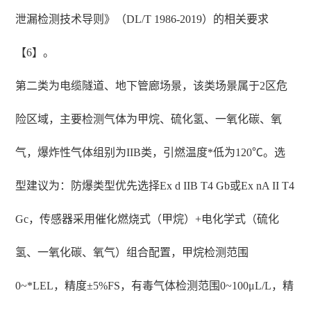
泄漏检测技术导则》（DL/T 1986-2019）的相关要求
【6】。
第二类为电缆隧道、地下管廊场景，该类场景属于2区危
险区域，主要检测气体为甲烷、硫化氢、一氧化碳、氧
气，爆炸性气体组别为IIB类，引燃温度*低为120℃。选
型建议为：防爆类型优先选择Ex d IIB T4 Gb或Ex nA II T4
Gc，传感器采用催化燃烧式（甲烷）+电化学式（硫化
氢、一氧化碳、氧气）组合配置，甲烷检测范围
0~*LEL，精度±5%FS，有毒气体检测范围0~100μL/L，精