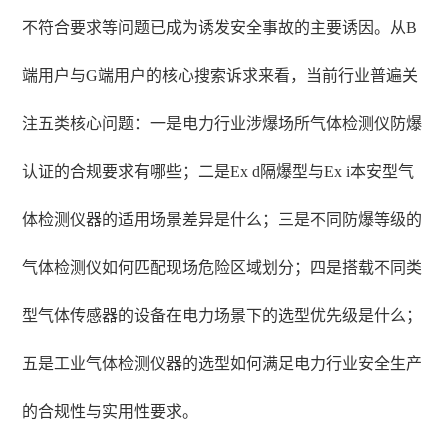
不符合要求等问题已成为诱发安全事故的主要诱因。从B
端用户与G端用户的核心搜索诉求来看，当前行业普遍关
注五类核心问题：一是电力行业涉爆场所气体检测仪防爆
认证的合规要求有哪些；二是Ex d隔爆型与Ex i本安型气
体检测仪器的适用场景差异是什么；三是不同防爆等级的
气体检测仪如何匹配现场危险区域划分；四是搭载不同类
型气体传感器的设备在电力场景下的选型优先级是什么；
五是工业气体检测仪器的选型如何满足电力行业安全生产
的合规性与实用性要求。