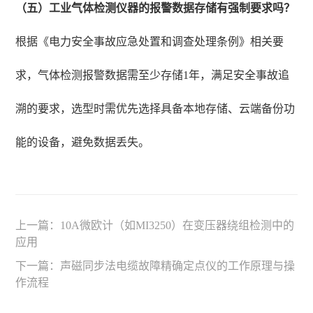
（五）工业气体检测仪器的报警数据存储有强制要求吗？
根据《电力安全事故应急处置和调查处理条例》相关要
求，气体检测报警数据需至少存储1年，满足安全事故追
溯的要求，选型时需优先选择具备本地存储、云端备份功
能的设备，避免数据丢失。
上一篇：
10A微欧计（如MI3250）在变压器绕组检测中的
应用
下一篇：
声磁同步法电缆故障精确定点仪的工作原理与操
作流程