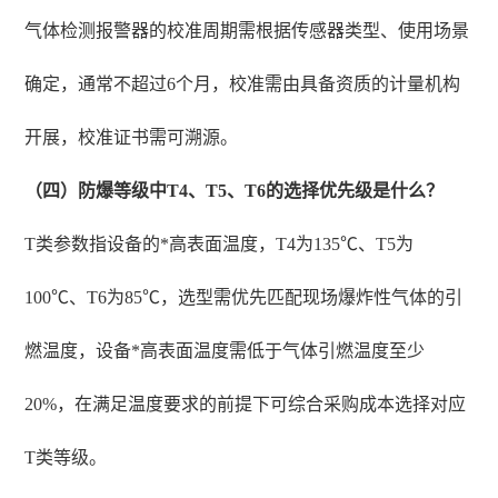
气体检测报警器的校准周期需根据传感器类型、使用场景
确定，通常不超过6个月，校准需由具备资质的计量机构
开展，校准证书需可溯源。
（四）防爆等级中T4、T5、T6的选择优先级是什么？
T类参数指设备的*高表面温度，T4为135℃、T5为
100℃、T6为85℃，选型需优先匹配现场爆炸性气体的引
燃温度，设备*高表面温度需低于气体引燃温度至少
20%，在满足温度要求的前提下可综合采购成本选择对应
T类等级。