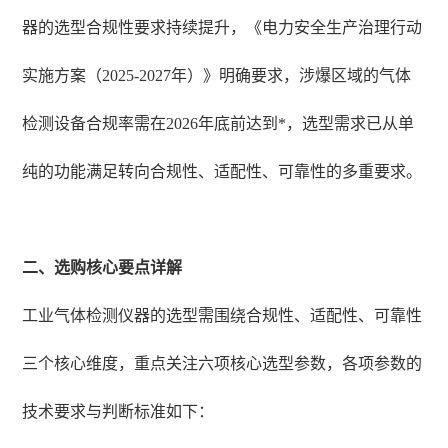
器的选型合规性要求持续提升，《电力安全生产治理行动
实施方案（2025-2027年）》明确要求，涉爆区域的气体
检测设备合规率需在2026年底前达到*，选型需求已从单
纯的功能满足转向合规性、适配性、可靠性的多重要求。
二、选购核心要点详解
工业气体检测仪器的选型需围绕合规性、适配性、可靠性
三个核心维度，重点关注六项核心选型参数，各项参数的
技术要求与判断标准如下：