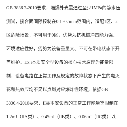
GB 3836.2-2010要求，隔爆外壳需通过至少1MPa的静水压
测试，接合面间隙控制在0.1~0.5mm范围内，适配1区、2
区危险场景，不可用于0区，优势为抗机械冲击能力强、
环境适应性好，劣势为设备重量大、不可在带电状态下开
盖维护。Ex i本质安全型设备的核心技术原理为能量限
制，设备电路在正常工作及规定的故障状态下产生的电火
花和热效应均不足以点燃对应爆炸性环境，依据GB
3836.4-2010要求，II类本安设备的正常工作能量需限制在
1.2mJ（IIA类）、0.45mJ（IIB类）、0.06mJ（IIC类）以