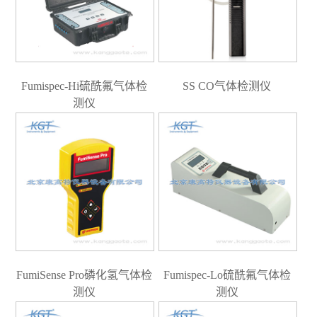
Fumispec-Hi硫酰氟气体检
SS CO气体检测仪
测仪
FumiSense Pro磷化氢气体检
Fumispec-Lo硫酰氟气体检
测仪
测仪