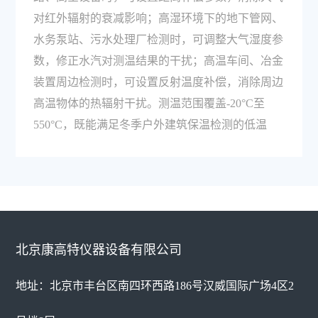
对红外辐射的衰减影响；高湿环境下的地下管网、
水务泵站、污水处理厂检测时，可调整大气湿度参
数，修正水汽对测温结果的干扰；高温车间、冶金
装置周边检测时，可设置反射温度补偿，消除周边
高温物体的热辐射干扰。测温范围覆盖-20°C至
550°C，既能满足冬季户外建筑保温检测的低温
北京康高特仪器设备有限公司
地址：北京市丰台区南四环西路186号汉威国际广场4区2