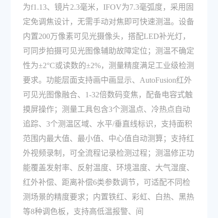
为f1.13、镜片2.3毫米，IFOV为7.3毫弧度，采用固
定免调焦设计，无需手动对焦即可快速测温。设备
内置200万像素可见光摄像头，搭配LED补光灯，
可同步拍摄可见光图像辅助故障定位；测温不确定
性为±2°C或读数的±2%，测量精度满足工业级检测
要求。功能层面支持画中画显示、AutoFusion红外
可见光图像融合、1-32倍数码变焦，配备电容式触
摸屏操作；测量工具包含3个测温点、冷热点自动
追踪、3个测温区域、水平/垂直线标识，支持面积
范围内最大值、最小值、中心值自动测算；支持红
外视频录制，可全流程记录检测过程；测温修正功
能覆盖发射率、反射温度、环境温度、大气湿度、
红外补偿、距离补偿6类参数调节，可适配不同检
测场景的精度要求；内置铁红、彩虹、白热、黑热
等8种调色板，支持高低温报警、间