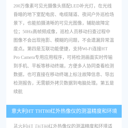
200万像素可见光摄像头搭配LED补光灯，在光线
昏暗的地下室配电房、电缆隧道、夜间户外巡检场
景下，也能拍摄清晰的可见光图像，辅助故障定
位；50Hz高帧频成像，巡检人员移动扫查过程中
图像不会出现拖影、模糊的问题，不会遗漏异常温
度点。第四是互联功能便捷，支持Wi-Fi连接HT
Pro Camera专用应用程序，可将检测画面实时传输
到手机、平板等移动终端，方便多人协同查看检测
数据，也可直接在移动终端上标注故障信息、导出
检测报告，无需额外拷贝数据到电脑处理。第五是
续航
意大利HT THT80红外热像仪的测温精度和环境
适应性表现怎么样？
意大利HT THT80红外热像仪的测温精度和环境适