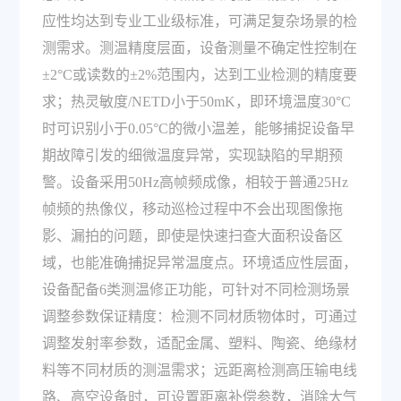
应性均达到专业工业级标准，可满足复杂场景的检
测需求。测温精度层面，设备测量不确定性控制在
±2°C或读数的±2%范围内，达到工业检测的精度要
求；热灵敏度/NETD小于50mK，即环境温度30°C
时可识别小于0.05°C的微小温差，能够捕捉设备早
期故障引发的细微温度异常，实现缺陷的早期预
警。设备采用50Hz高帧频成像，相较于普通25Hz
帧频的热像仪，移动巡检过程中不会出现图像拖
影、漏拍的问题，即使是快速扫查大面积设备区
域，也能准确捕捉异常温度点。环境适应性层面，
设备配备6类测温修正功能，可针对不同检测场景
调整参数保证精度：检测不同材质物体时，可通过
调整发射率参数，适配金属、塑料、陶瓷、绝缘材
料等不同材质的测温需求；远距离检测高压输电线
路、高空设备时，可设置距离补偿参数，消除大气