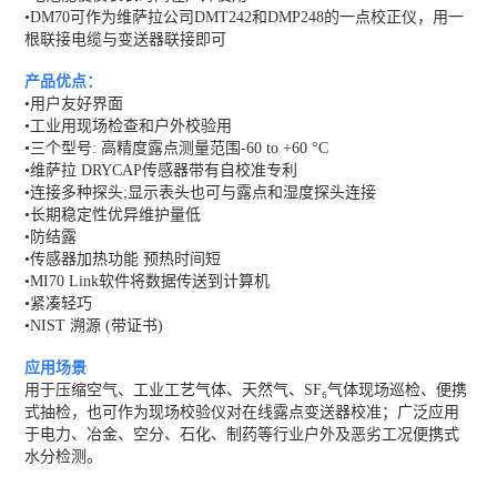
•DM70可作为维萨拉公司DMT242和DMP248的一点校正仪，用一
根联接电缆与变送器联接即可
产品优点：
•用户友好界面
•工业用现场检查和户外校验用
•三个型号: 高精度露点测量范围-60 to +60 °C
•维萨拉 DRYCAP传感器带有自校准专利
•连接多种探头;显示表头也可与露点和湿度探头连接
•长期稳定性优异维护量低
•防结露
•传感器加热功能 预热时间短
•MI70 Link软件将数据传送到计算机
•紧凑轻巧
•NIST 溯源 (带证书)
应用场景
用于压缩空气、工业工艺气体、天然气、SF₆气体现场巡检、便携
式抽检，也可作为现场校验仪对在线露点变送器校准；广泛应用
于电力、冶金、空分、石化、制药等行业户外及恶劣工况便携式
水分检测。