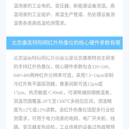
温场景的工业电机、变压器、新能源设备测温，高
温场景的工业窑炉、高温生产管道、热处理设备测
温等各类高低温检测需求。
北京康高特阳明红外热像仪的核心硬件参数有哪
些，适用于哪些检测场景？
北京康高特阳明红外热像仪是北京康高特自主研发
的手持红外热像仪，核心硬件参数包含320×240、
640×480两种红外分辨率可选，采用7.5~14μm非制
冷红外焦平面探测器，像素间距可选12μm或
17μm，热灵敏度＜30mK，可清晰捕捉细微温差，
测温范围覆盖-20℃至1500℃多档位区间，测温精
度为±2℃或±2%读数。该红外热像仪适配多行业检
测需求，可用于电力场景的电网、电厂开关柜、线
路、变压器发热巡检，工业场景的设备过热故障预