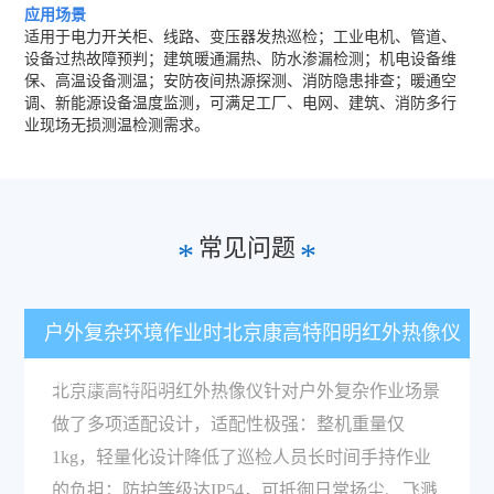
应用场景
适用于电力开关柜、线路、变压器发热巡检；工业电机、管道、
设备过热故障预判；建筑暖通漏热、防水渗漏检测；机电设备维
保、高温设备测温；安防夜间热源探测、消防隐患排查；暖通空
调、新能源设备温度监测，可满足工厂、电网、建筑、消防多行
业现场无损测温检测需求。
常见问题
*
*
户外复杂环境作业时北京康高特阳明红外热像仪
的适配性如何？
北京康高特阳明红外热像仪针对户外复杂作业场景
做了多项适配设计，适配性极强：整机重量仅
1kg，轻量化设计降低了巡检人员长时间手持作业
的负担；防护等级达IP54，可抵御日常扬尘、飞溅