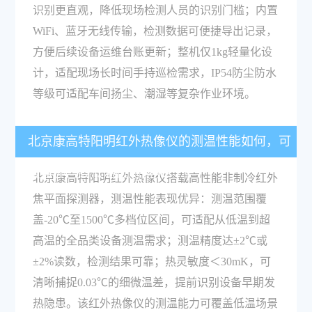
识别更直观，降低现场检测人员的识别门槛；内置
WiFi、蓝牙无线传输，检测数据可便捷导出记录，
方便后续设备运维台账更新；整机仅1kg轻量化设
计，适配现场长时间手持巡检需求，IP54防尘防水
等级可适配车间扬尘、潮湿等复杂作业环境。
北京康高特阳明红外热像仪的测温性能如何，可
覆盖哪些高低温检测需求？
北京康高特阳明红外热像仪搭载高性能非制冷红外
焦平面探测器，测温性能表现优异：测温范围覆
盖-20℃至1500℃多档位区间，可适配从低温到超
高温的全品类设备测温需求；测温精度达±2℃或
±2%读数，检测结果可靠；热灵敏度＜30mK，可
清晰捕捉0.03℃的细微温差，提前识别设备早期发
热隐患。该红外热像仪的测温能力可覆盖低温场景