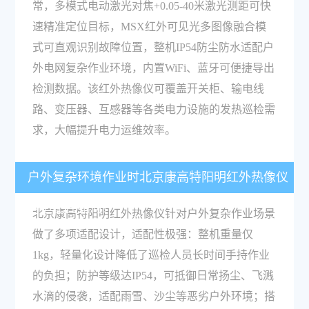
常，多模式电动激光对焦+0.05-40米激光测距可快
速精准定位目标，MSX红外可见光多图像融合模
式可直观识别故障位置，整机IP54防尘防水适配户
外电网复杂作业环境，内置WiFi、蓝牙可便捷导出
检测数据。该红外热像仪可覆盖开关柜、输电线
路、变压器、互感器等各类电力设施的发热巡检需
求，大幅提升电力运维效率。
户外复杂环境作业时北京康高特阳明红外热像仪
的适配性如何？
北京康高特阳明红外热像仪针对户外复杂作业场景
做了多项适配设计，适配性极强：整机重量仅
1kg，轻量化设计降低了巡检人员长时间手持作业
的负担；防护等级达IP54，可抵御日常扬尘、飞溅
水滴的侵袭，适配雨雪、沙尘等恶劣户外环境；搭