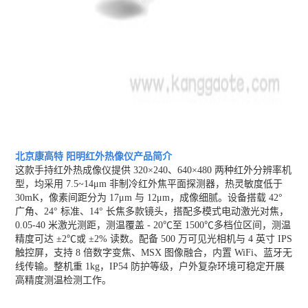
北京康高特 阳明红外热像仪
产品简介
这款手持红外热成像仪提供 320×240、640×480 两种红外分辨率机
型，均采用 7.5~14μm 非制冷红外焦平面探测器，热灵敏度低于
30mK，像素间距分为 17μm 与 12μm，成像细腻。设备搭载 42°
广角、24° 标准、14° 长焦多款镜头，搭配多模式电动激光对焦，
0.05-40 米激光测距，测温覆盖 - 20℃至 1500℃多档位区间，测温
精度可达 ±2℃或 ±2% 读数。配备 500 万可见光相机与 4 英寸 IPS
触控屏，支持 8 倍数字变焦、MSX 图像融合，内置 WiFi、蓝牙无
线传输。整机重 1kg，IP54 防护等级，户外复杂环境可稳定开展
高精度测温检测工作。