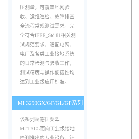
压测量，可覆盖地网验
收、运维巡检、故障排查
全流程常规测试需求，完
全符合IEEE_Std 81相关测
试规范要求，适配电网、
电厂及各类工业接地系统
的日常检测与验收工作，
测试精度与操作便捷性均
达到工业级应用标准。
MI 3290GX/GF/GL/GP系列
接地测试仪针对工业现场
该系列是德国美翠
METREL面向工业级接地
使用做了哪些适配设计？
检测推出的专业设备，针