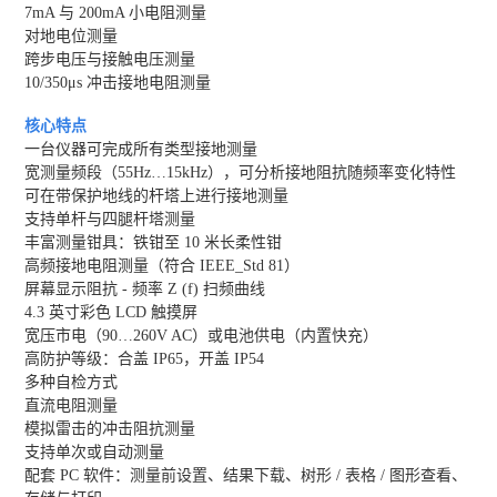
7mA 与 200mA 小电阻测量
对地电位测量
跨步电压与接触电压测量
10/350μs 冲击接地电阻测量
核心特点
一台仪器可完成所有类型接地测量
宽测量频段（55Hz…15kHz），可分析接地阻抗随频率变化特性
可在带保护地线的杆塔上进行接地测量
支持单杆与四腿杆塔测量
丰富测量钳具：铁钳至 10 米长柔性钳
高频接地电阻测量（符合 IEEE_Std 81）
屏幕显示阻抗 - 频率 Z (f) 扫频曲线
4.3 英寸彩色 LCD 触摸屏
宽压市电（90…260V AC）或电池供电（内置快充）
高防护等级：合盖 IP65，开盖 IP54
多种自检方式
直流电阻测量
模拟雷击的冲击阻抗测量
支持单次或自动测量
配套 PC 软件：测量前设置、结果下载、树形 / 表格 / 图形查看、