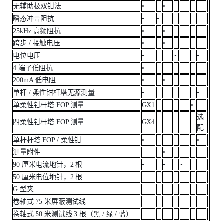
无辅助极双钳法
•
•
瞬态冲击阻抗
•
•
25kHz 高频阻抗
•
•
跨步 / 接触电压
•
•
电位电压
•
•
•
4 端子低阻抗
•
200mA 低电阻
•
•
单杆 / 柔性钳杆塔无源测量
•
•
单柔性钳杆塔 FOP 测量
GX1
•
选
四柔性钳杆塔 FOP 测量
GX4
配
单杆杆塔 FOP / 柔性钳
•
•
测量附件
•
90 厘米电流地针，2 根
•
•
•
50 厘米电位地针，2 根
G 型夹
卷轴式 75 米屏蔽测试线
卷轴式 50 米测试线 3 根（黑 / 绿 / 蓝）