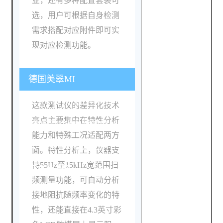
业，还有多种配置套装可
选，用户可根据自身检测
需求搭配对应附件即可实
现对应检测功能。
德国美翠MI
3290GX/GF/GL/GP系列测
这款测试仪的差异化技术
亮点主要集中在特性分析
试仪在接地系统特性分析
能力和特殊工况适配两方
和特殊工况检测上有什么
面。特性分析上，仪器支
持55Hz至15kHz宽范围扫
技术亮点？
频测量功能，可自动分析
接地阻抗随频率变化的特
性，还能直接在4.3英寸彩