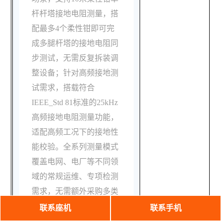
杆杆塔接地电阻测量，搭
配最多4个柔性钳即可完
成多腿杆塔的接地电阻同
步测试，无需反复拆装调
整设备；针对高频接地测
试需求，搭载符合
IEEE_Std 81标准的25kHz
高频接地电阻测量功能，
适配高频工况下的接地性
能校验。全系列测量模式
覆盖电网、电厂等不同领
域的常规运维、专项检测
需求，无需额外采购多类
设备即可完成全场景测
联系座机
联系手机
试，大幅提升现场测试效