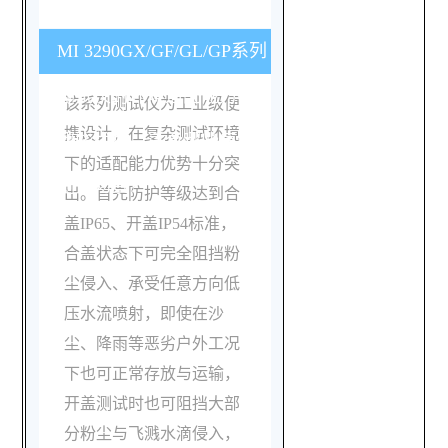
MI 3290GX/GF/GL/GP系列
测试仪的环境适配能力有
该系列测试仪为工业级便
携设计，在复杂测试环境
哪些优势，适合哪些复杂
下的适配能力优势十分突
测试场景？
出。首先防护等级达到合
盖IP65、开盖IP54标准，
合盖状态下可完全阻挡粉
尘侵入、承受任意方向低
压水流喷射，即使在沙
尘、降雨等恶劣户外工况
下也可正常存放与运输，
开盖测试时也可阻挡大部
分粉尘与飞溅水滴侵入，