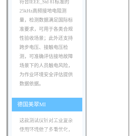
符合IEEE_Std 81标准的
25kHz高频接地电阻测
量，检测数据满足国际标
准要求，可用于各类合规
性验收场景；此外还支持
跨步电压、接触电压检
测，可准确评估接地故障
场景下的人员触电风险，
为作业环境安全评估提供
数据依据。
德国美翠MI
3290GX/GF/GL/GP系列测
这款测试仪针对工业复杂
使用环境做了多重优化，
试仪在工业场景适配性上