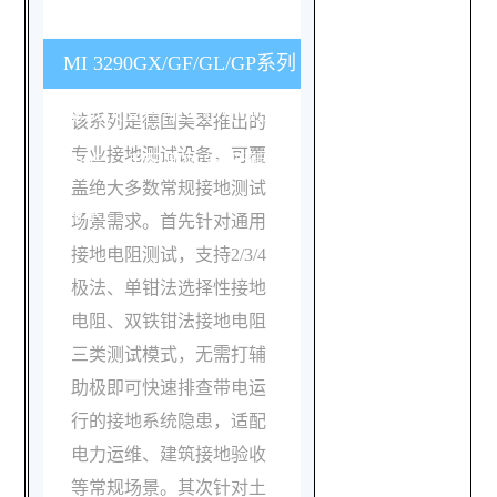
MI 3290GX/GF/GL/GP系列
测试仪支持哪些核心测量
该系列是德国美翠推出的
专业接地测试设备，可覆
功能，适配哪些常规测试
盖绝大多数常规接地测试
需求？
场景需求。首先针对通用
接地电阻测试，支持2/3/4
极法、单钳法选择性接地
电阻、双铁钳法接地电阻
三类测试模式，无需打辅
助极即可快速排查带电运
行的接地系统隐患，适配
电力运维、建筑接地验收
等常规场景。其次针对土