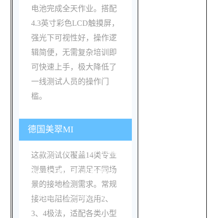
电池完成全天作业。搭配
4.3英寸彩色LCD触摸屏，
强光下可视性好，操作逻
辑简便，无需复杂培训即
可快速上手，极大降低了
一线测试人员的操作门
槛。
德国美翠MI
3290GX/GF/GL/GP系列测
这款测试仪覆盖14类专业
测量模式，可满足不同场
试仪支持哪些测量模式，
景的接地检测需求。常规
分别适配什么应用场景？
接地电阻检测可选用2、
3、4极法，适配各类小型