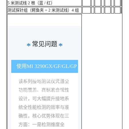
5 米测试线 2 根（蓝 / 红）
测试探针组（鳄鱼夹 + 2 米测试线）4 组
常见问题
*
*
使用MI 3290GX/GF/GL/GP
系列开展接地系统全性能
该系列接地测试仪凭借全
功能覆盖、高标准合规性
检测有哪些核心优势？
设计，可大幅提升接地系
统全性能检测的效率与准
确性，核心优势体现在三
方面：一是检测维度全