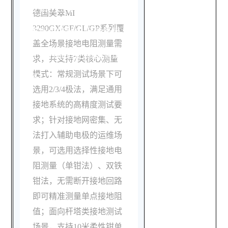
3290GX/GF/GL/GP系列支
德国美翠MI
3290GX/GF/GL/GP系列覆
持哪些接地电阻测量模
盖全场景接地电阻测量需
式，分别适配哪些测试场
求，共支持7类核心测量
模式：常规测试场景下可
景？
选用2/3/4极法，满足通用
接地系统的高精度测试要
求；针对接地网密集、无
法打入辅助电极的运维场
景，可选用选择性接地电
阻测量（单钳法）、双铁
钳法，无需断开接地回路
即可精准测量单点接地阻
值；面向杆塔类接地测试
场景，支持10米柔性钳单