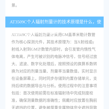
景。
AT3509C个人辐射剂量计的技术原理是什么，使
用过程中有哪些注意事项？
AT3509C个人辐射剂量计采用GM盖革米勒计数管
作为核心探测元件，其技术原理为：当X射线或γ
射线入射到GM计数管内部时，会引发管内惰性气
体电离，产生可被识别的电脉冲信号，信号经过放
大、滤波、数字化处理后，按照预设的换算系数转
换为对应的剂量当量、剂量率当量数值，实时显示
在设备屏幕上，同时同步存储到内置存储单元，支
持后续的数据导出与分析。使用过程中的注意事项
包括：首次使用前需在标准辐射场中完成刻度校
准，确保测量数据的准确性；佩戴时应放置在胸前
无遮挡的位置，避免被厚重金属物体完全遮挡导致