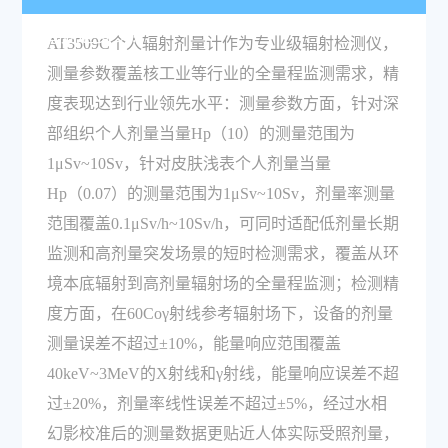
精度是多少？
AT3509C个人辐射剂量计作为专业级辐射检测仪，
测量参数覆盖核工业等行业的全量程监测需求，精
度表现达到行业领先水平：测量参数方面，针对深
部组织个人剂量当量Hp（10）的测量范围为
1μSv~10Sv，针对皮肤浅表个人剂量当量
Hp（0.07）的测量范围为1μSv~10Sv，剂量率测量
范围覆盖0.1μSv/h~10Sv/h，可同时适配低剂量长期
监测和高剂量突发场景的短时检测需求，覆盖从环
境本底辐射到高剂量辐射场的全量程监测；检测精
度方面，在60Coγ射线参考辐射场下，设备的剂量
测量误差不超过±10%，能量响应范围覆盖
40keV~3MeV的X射线和γ射线，能量响应误差不超
过±20%，剂量率线性误差不超过±5%，经过水相
幻影校准后的测量数据更贴近人体实际受照剂量，