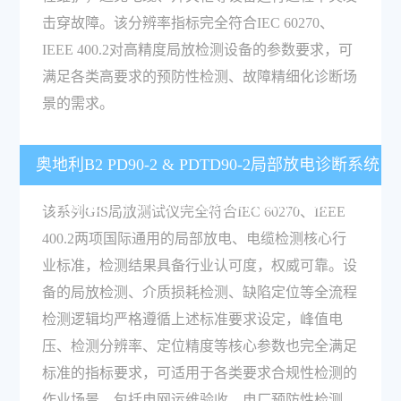
击穿故障。该分辨率指标完全符合IEC 60270、
IEEE 400.2对高精度局放检测设备的参数要求，可
满足各类高要求的预防性检测、故障精细化诊断场
景的需求。
奥地利B2 PD90-2 & PDTD90-2局部放电诊断系统
符合哪些行业标准，检测结果权威性如何？
该系列GIS局放测试仪完全符合IEC 60270、IEEE
400.2两项国际通用的局部放电、电缆检测核心行
业标准，检测结果具备行业认可度，权威可靠。设
备的局放检测、介质损耗检测、缺陷定位等全流程
检测逻辑均严格遵循上述标准要求设定，峰值电
压、检测分辨率、定位精度等核心参数也完全满足
标准的指标要求，可适用于各类要求合规性检测的
作业场景，包括电网运维验收、电厂预防性检测、