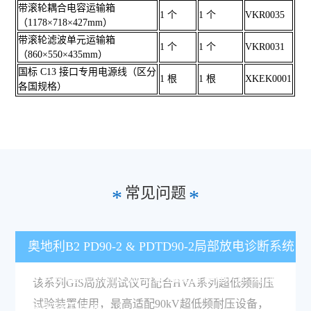
带滚轮耦合电容运输箱
1 个
1 个
VKR0035
（1178×718×427mm）
带滚轮滤波单元运输箱
1 个
1 个
VKR0031
（860×550×435mm）
国标 C13 接口专用电源线（区分
1 根
1 根
XKEK0001
各国规格）
常见问题
*
*
奥地利B2 PD90-2 & PDTD90-2局部放电诊断系统
可以和超低频耐压试验装置配合使用吗，适配的
该系列GIS局放测试仪可配合HVA系列超低频耐压
试验装置使用，最高适配90kV超低频耐压设备，
电压范围是多少？