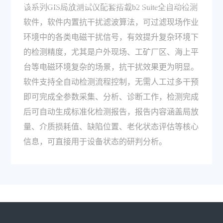
配套的检测软件有什么功能，抗干扰能力如何？
该系列GIS局放测试仪配套搭载b2 Suite全自动检测
软件，软件内置抗干扰滤波算法，可过滤现场作业
环境中的各类电磁干扰信号，有效提升复杂环境下
的检测精度，尤其是户外现场、工矿厂区、海上平
台等电磁环境复杂的场景，抗干扰效果更为明显。
软件支持全自动检测流程控制，无需人工过多干预
即可完成全参数采集、分析、诊断工作，检测完成
后可自动生成标准化检测报告，报告内容涵盖局放
量、介质损耗值、缺陷位置、老化状态评估等核心
信息，可直接用于设备状态的研判分析。