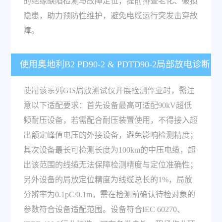
的绝缘缺陷检测与故障定位，提前排查老化、破损
隐患，助力预防性维护，避免电缆运行突发击穿故
障。
使用奥地利B2 PD90-2 & PDTD90-2局部放电诊断
系统开展检测作业时需要注意哪些适配要求？
使用该系列GIS局放测试仪开展检测作业时，需注
意以下适配要求：首先设备最高可适配90kV超低
频耐压设备，若需配合耐压装置使用，不得接入超
出额定峰值电压的外接设备，避免影响检测精度；
其次设备最长可检测长度为100km的中压电缆，超
出该范围的线缆无法保障检测精度与定位准确性；
另外设备的局放定位精度为线缆总长的1%，局放
分辨率为0.1pC/0.1m，需在检测前确认待检对象的
参数符合设备适配范围。设备符合IEC 60270、