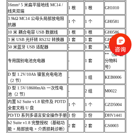
16mm² 5 米扁平接地线 MC14 /
1 根
1 根
GH1010
线夹双端
3.9kΩ MC14 公母头局部放电阻
1 个
1 个
GH0581
抗器
10 米 耦合电容 USB 数据线
1 根
1 根
GH0586
3 米 USB 光纤转 RS232 转换器
1 套
1 套
GH0624
50 米蓝牙 USB 适配器
-
1 套
KDG0013
**（按*区
专用国别电池充电器
-
1 套
分物料
号）
D 型 1.2V/10Ah 镍氢充电电池
-
1 组
KEB0006
（2 节）
D 型 1.5V/18600mAh 一次性电
-
2 组
M0022
池（2 节）
内置 b2 Suite v1.8 软件及 PDTD
1 个
1 个
GZD5004
全套文档 U 盘
PD/TD 系列多语言安全操作手册
1 份
1 份
DHV1441
b2 Suite v1.8 完整授权（基础功
2 套
2 套
GS0003
能 + 局部放电 + 介质损耗诊断）