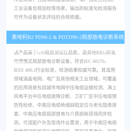
工业设备合规巡检等场景，输出的标准化检测报告
可作为设备状态评估的合规依据。
奥地利B2 PD90-2 & PDTD90-2局部放电诊断系统
属于什么品类的检测设备，主要适用哪些领域与
该产品属于GIS局放测试仪品类，是奥地利B2研发
的便携式局部放电诊断设备，符合IEC 60270、
场景？
IEEE 400.2行业标准，检测结果权威可靠。其适用
领域涵盖电网、电厂及其他相关工业领域，可覆盖
的应用场景包括城市电网中压电缆运维检测、海上
风电平台中压电缆故障诊断、工矿厂区中压电缆预
防性检修、中高压电缆绝缘缺陷定位与老化隐患排
查、中高压电缆局部放电与介质损耗现场同步检
测，可适配户外及现场作业需求，用于中高压电缆