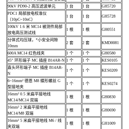
90kV PD90-2 高压滤波单元
1 台
1 台
GH5720
PDC1 局部放电校准仪
1 台
1 台
GH5728
（10pC~10nC）
100kV 1.6 米 MC14 被测件局部
1 根
1 根
GH0551
放电高压测试线
分体式均压球，*小安全间隙
2 套
2 套
KMD0081
10mm
600A MC14 红色线夹
1 个
1 个
GH0580
45° 环形端子 MC 插座 B14AR-N
1 个
1 个
KES0105
直头环形端子 MC 插座 B14AR-
1 个
1 个
KES0209
N
6~16mm² 德恩 M8 蝶形螺丝 G
1 个
1 个
KES0274
型接地夹
16mm² 0.5 米扁平接地线
1 根
1 根
GH0830
MC14/MC14 双端
16mm² 2 米扁平接地线
1 根
1 根
GH0690
MC14/M8 双端
16mm² 5 米扁平接地线 M6 / 线
1 根
1 根
GH1009
夹双端