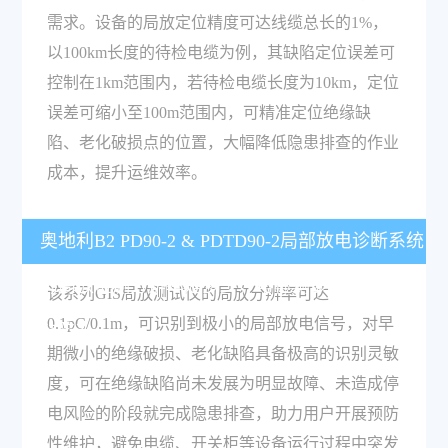
需求。设备的局放定位精度可达线缆总长的1%，
以100km长度的待检电缆为例，其缺陷定位误差可
控制在1km范围内，若待检电缆长度为10km，定位
误差可缩小至100m范围内，可精准定位绝缘缺
陷、老化破损点的位置，大幅降低隐患排查的作业
成本，提升运维效率。
奥地利B2 PD90-2 & PDTD90-2局部放电诊断系统
的局放检测分辨率是多少，可检测多微小的绝缘
该系列GIS局放测试仪的局放分辨率可达
0.1pC/0.1m，可识别到极小的局部放电信号，对早
缺陷？
期微小的绝缘破损、老化缺陷具备极高的识别灵敏
度，可在绝缘缺陷尚未发展为明显故障、未造成停
电风险的阶段就完成隐患排查，助力用户开展预防
性维护，避免电缆、开关柜等设备运行过程中突发