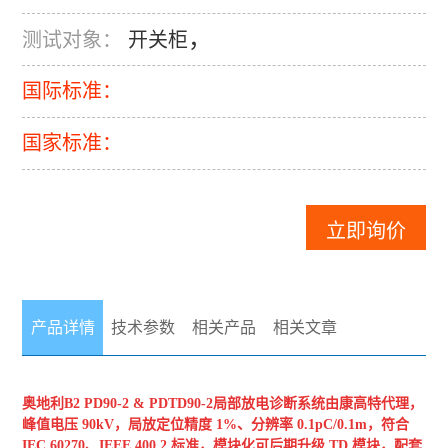
，
测试对象：
开关柜
国际标准：
国家标准：
立即询价
产品详情
技术参数
相关产品
相关文章
奥地利B2
PD90-2 & PDTD90-2局部放电诊断系统
由康高特代理，
峰值电压 90kV，局放定位精度 1%、分辨率 0.1pC/0.1m，符合
IEC 60270、IEEE 400.2 标准，模块化可后期升级 TD 模块，配套