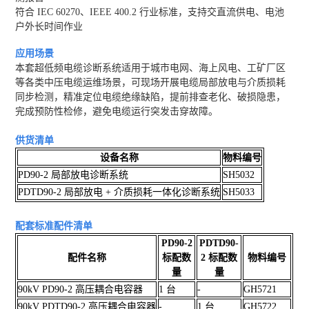
符合 IEC 60270、IEEE 400.2 行业标准，支持交直流供电、电池
户外长时间作业
应用场景
本套超低频电缆诊断系统适用于城市电网、海上风电、工矿厂区
等各类中压电缆运维场景，可现场开展电缆局部放电与介质损耗
同步检测，精准定位电缆绝缘缺陷，提前排查老化、破损隐患，
完成预防性检修，避免电缆运行突发击穿故障。
供货清单
设备名称
物料编号
PD90-2 局部放电诊断系统
SH5032
PDTD90-2 局部放电 + 介质损耗一体化诊断系统
SH5033
配套标准配件清单
PD90-2
PDTD90-
配件名称
标配数
2 标配数
物料编号
量
量
90kV PD90-2 高压耦合电容器
1 台
-
GH5721
90kV PDTD90-2 高压耦合电容器
-
1 台
GH5722