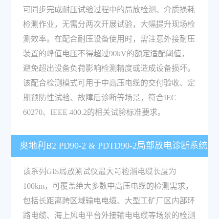
可同步完成耐压试验过程中的局放检测、介质损耗
检测作业，无需分两次开展试验，大幅提升现场检
测效率。在配合耐压设备使用时，需注意外接耐压
装置的峰值电压不得超过90kV的额定适配阈值，
避免超出设备负荷影响检测精度或造成设备损坏。
该配合检测模式可用于中高压电缆的交付验收、定
期预防性试验、故障后诊断等场景，符合IEC
60270、IEEE 400.2的相关试验标准要求。
奥地利B2 PD90-2 & PDTD90-2局部放电诊断系统
最多可检测多长的中压电缆，定位精度是多少？
该系列GIS局放测试仪最大可检测电缆长度为
100km，可覆盖绝大多数中高压电缆的检测需求，
包括长距离跨区域输电电缆、大型工矿厂区内部环
路电缆、海上风电平台外接输电电缆等场景的检测