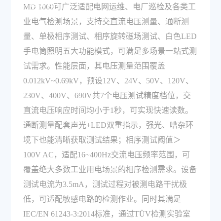
数有哪些？
MD 1060可广泛适配电网运维、电厂巡检及各类工
业电气检测场景，支持交直流电压测量、通断测
量、单极相序测试、相序旋转磁场测试、白色LED
手电筒照明五大功能模式，可满足多场景一站式测
试需求。性能层面，其电压测量范围覆盖
0.012kV~0.69kV，预设12V、24V、50V、120V、
230V、400V、690V共7个电压测试精度档位，交
直流电压响应时间均小于1秒，可实现快速读数。
通断测量配套声光+LED双重指示，强光、嘈杂环
境下也能清晰获取测试结果；相序测试阈值＞
100V AC，适配16~400Hz交流电压频率范围，可
覆盖绝大多数工业用电场景的相序检测需求。设备
测试电流为3.5mA，测试过程对被测电路干扰极
低，可适配敏感电路的检测作业。同时其满足
IEC/EN 61243-3:2014标准，通过TÜV检测实验室