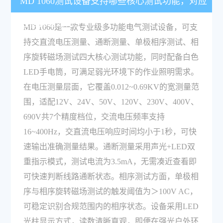
MD 1060测试设备支持哪些核心测试功能，对应
性能表现如何？
MD 1060是一款专业级多功能电气测试设备，可支
持交直流电压测量、通断测量、单极相序测试、相
序旋转磁场测试四大核心测试功能，同时配备白色
LED手电筒，可满足弱光环境下的作业照明需求。
在电压测量层面，它覆盖0.012~0.69KV的宽测量范
围，适配12V、24V、50V、120V、230V、400V、
690V共7个精度档位，交流电压频率支持
16~400Hz，交直流电压响应时间均小于1秒，可快
速输出准确测量结果。通断测量采用声光+LED双
重指示模式，测试电流为3.5mA，无需凑近查看即
可快速判断线路通断状态。相序测试方面，单极相
序与相序旋转磁场测试的触发阈值为＞100V AC，
可稳定识别合规范围内的相序状态。设备采用LED
光柱显示方式，读数清晰直观，即便在强光户外环