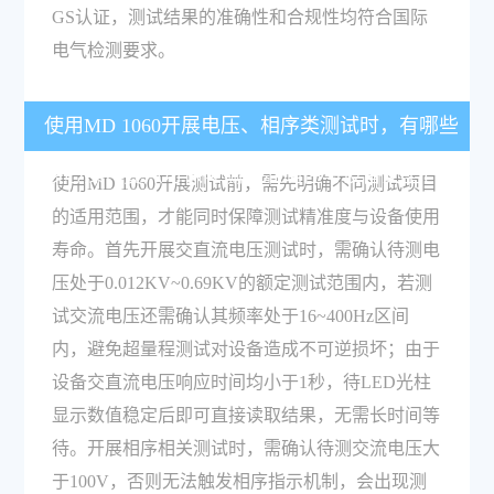
GS认证，测试结果的准确性和合规性均符合国际
电气检测要求。
使用MD 1060开展电压、相序类测试时，有哪些
核心操作要点可保障测试准确性与设备安全？
使用MD 1060开展测试前，需先明确不同测试项目
的适用范围，才能同时保障测试精准度与设备使用
寿命。首先开展交直流电压测试时，需确认待测电
压处于0.012KV~0.69KV的额定测试范围内，若测
试交流电压还需确认其频率处于16~400Hz区间
内，避免超量程测试对设备造成不可逆损坏；由于
设备交直流电压响应时间均小于1秒，待LED光柱
显示数值稳定后即可直接读取结果，无需长时间等
待。开展相序相关测试时，需确认待测交流电压大
于100V，否则无法触发相序指示机制，会出现测