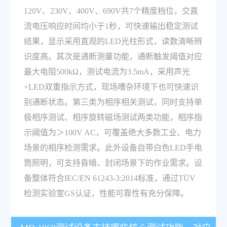
120V、230V、400V、690V共7个精度档位，交直
流电压响应时间均小于1秒，可快速输出稳定测试
结果，显示采用直观的LED光柱形式，读数清晰辨
识度高。其次是通断测量功能，通断触发阈值对应
最大电阻500kΩ，测试电流为3.5mA，采用声光
+LED双重指示方式，现场嘈杂环境下也可快速识
别通断状态。第三类为相序相关测试，同时支持单
极相序测试、相序旋转磁场测试两类功能，相序指
示阈值为＞100V AC，可覆盖绝大多数工业、电力
场景的相序检测需求。此外设备自带白色LED手电
筒照明，可支持昏暗、封闭场景下的作业需求。设
备整体符合IEC/EN 61243-3:2014标准，通过TÜV
检测实验室GS认证，性能可靠性有充分保障。