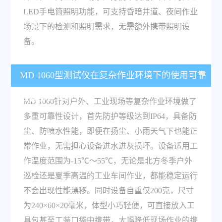
LED手电筒照明功能，可支持昏暗井道、夜间作业
场景下的检测和照明需求，无需额外携带照明设
备。
MD 1060型测试仪在复杂作业环境下的使用可靠
性有哪些保障？
MD 1060针对户外、工业现场等复杂作业环境做了
多重可靠性设计，首先防护等级达到IP64，具备防
尘、防喷水性能，即便在扬尘、小雨天气下也能正
常作业，无需担心设备进水进灰损坏。设备适用工
作温度范围为-15℃～55℃，无论是北方冬季户外
巡检还是夏季高温的工业车间作业，都能稳定运行
不会出现性能漂移。同时设备自重仅200克，尺寸
为240×60×20毫米，体型小巧轻便，可直接放入工
具包甚至工装口袋中携带，大幅降低现场作业的携