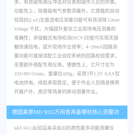
求，有效避免高压冲击对仪表和操作人员的伤害。
功能性上，除基础电气参数测量外，它搭载的自动
低阻抗(LoZ)交直流电压测量功能可有效消除 Ghost
Voltage 干扰，大幅提升复杂工业现场电压测量的
准确性；非接触式电场检测(NCV)功能可实现无接
触快速验电，提升现场作业效率；4~20mA回路测
量功能可直接适配工业自控系统的回路校验需求，
无需额外搭配专用仪表。便携性上，它尺寸仅为
193×89×51mm，重量仅420g，采用3节1.5V AAA型
电池供电，续航表现稳定，便于作业人员随身携带
开展户外、高空等场景的移动测量作业。
德国美翠MD 9055万用表具备哪些核心测量功
能，适配哪些应用场景？
MD 9055是德国美翠推出的高性能多功能测量仪