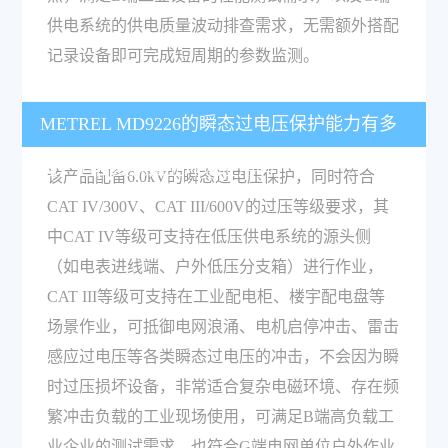
供电系统的供电质量波动排查需求，无需额外搭配
记录设备即可完成短周期的参数监测。
METREL MD9226的瞬态过电压保护能力有多
强，适合复杂工业环境使用吗？
该产品配备6.0kV的瞬态过电压保护，同时符合
CAT IV/300V、CAT III/600V的过压等级要求，其
中CAT IV等级可支持在低压供电系统的源头侧
（如电表进线端、户外低压分支箱）进行作业，
CAT III等级可支持在工业配电柜、楼宇配电盘等
场景作业，可抵御电网浪涌、电机启停冲击、雷击
感应过电压等各类瞬态过电压的冲击，不会因为瞬
时过压损坏设备，非常适合复杂电磁环境、存在频
繁冲击负载的工业现场使用，可满足B端高负载工
业企业的测试需求，也符合G端电网单位户外作业