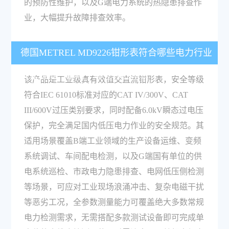
的预防性维护，以及G端电力系统的热隐患排查作
业，大幅提升故障排查效率。
德国METREL MD9226钳形表符合哪些电力行业
安全标准，适用于哪些作业场景？
该产品是工业级真有效值交直流钳形表，安全等级
符合IEC 61010标准对应的CAT IV/300V、CAT
III/600V过压类别要求，同时配备6.0kV瞬态过电压
保护，完全满足国内低压电力作业的安全规范。其
适用场景覆盖B端工业领域的生产设备运维、变频
系统调试、车间配电检测，以及G端国有单位的供
电系统巡检、市政电力隐患排查、电网低压侧检测
等场景，可应对工业现场浪涌冲击、复杂电磁干扰
等恶劣工况，全参数测量能力可覆盖绝大多数常规
电力检测需求，无需搭配多款测试设备即可完成单