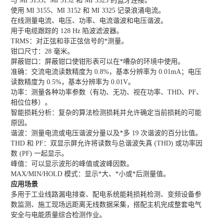
与 MI 3155、MI 3152 和 MI 3325 的蓝牙连接。
使用 MI 3155、MI 3152 和 MI 3325 记录浪涌电流。
在线测量电流、电压、功率、电流谐波和电压谐波。
用于电缆跟踪的 128 Hz 陷波滤波器。
TRMS：对正弦和非正弦信号的*测量。
钳口尺寸：28 毫米。
屏蔽钳口：屏蔽钳口使钳形表可以在*嘈杂的环境中使用。
准确：交流电流读数精度为 0.8%，基本分辨率为 0.01mA；电压
读数精度为 0.5%，基本分辨率为 0.01V。
功率：测量各种功率参数（有功、无功、视在功率、THD、PF、
相位位移）。
智能损耗分析：复杂的算法检测损耗并允许确定当前损耗的可能
原因。
谐波：测量电流或电压谐波分量以及*多 19 次谐波的百分比值。
THD 和 PF：双显示屏允许将读数与总谐波失真 (THD) 或功率因
数 (PF) 一起显示。
峰值：可以显示波形的峰值或波峰因数。
MAX/MIN/HOLD 模式：显示*大、*小或*后测量值。
应用场景
多用于工业线路漏电排查、配电系统能耗损耗检测、变频设备参
数监测、施工现场远距离无线数据采集，搭配主机完成整套电气
安全与电能质量综合检测作业。