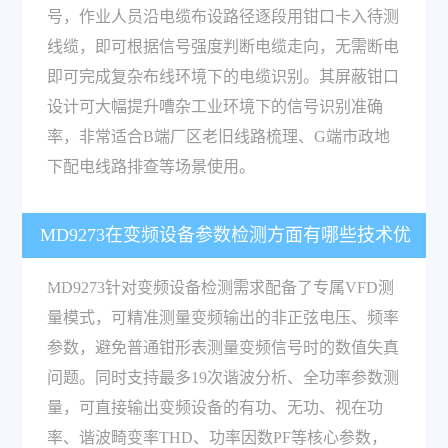
号，作业人员沿电缆布设路径逐段用钳口卡入待测
线缆，即可根据信号强度判断电缆走向，无需断电
即可完成复杂布线环境下的电缆识别。其屏蔽钳口
设计可大幅提升嘈杂工业环境下的信号识别准确
率，非常适合B端厂区老旧线路梳理、G端市政地
下配电线路排查等场景使用。
MD9273在变频设备参数检测方面有哪些技术优
势？
MD9273针对变频设备检测需求配备了专属VFD测
量模式，可精准测量变频输出的非正弦电压、频率
参数，避免普通钳形表测量变频信号时的数值失真
问题。同时支持最多19次谐波分析、全功率参数测
量，可直接输出变频设备的有功、无功、视在功
率、谐波畸变率THD、功率因数PF等核心参数，