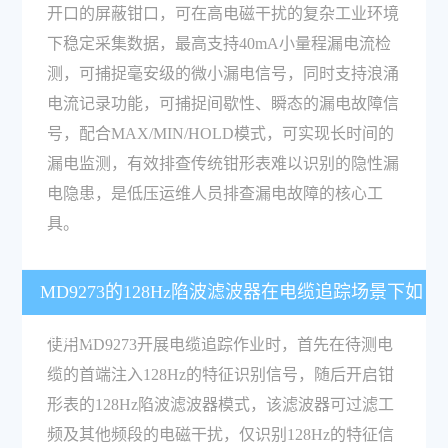
开口的屏蔽钳口，可在高电磁干扰的复杂工业环境
下稳定采集数据，最高支持40mA小量程漏电流检
测，可捕捉毫安级的微小漏电信号，同时支持浪涌
电流记录功能，可捕捉间歇性、瞬态的漏电故障信
号，配合MAX/MIN/HOLD模式，可实现长时间的
漏电监测，有效排查传统钳形表难以识别的隐性漏
电隐患，是低压运维人员排查漏电故障的核心工
具。
MD9273的128Hz陷波滤波器在电缆追踪场景下如
何使用？
使用MD9273开展电缆追踪作业时，首先在待测电
缆的首端注入128Hz的特征识别信号，随后开启钳
形表的128Hz陷波滤波器模式，该滤波器可过滤工
频及其他频段的电磁干扰，仅识别128Hz的特征信