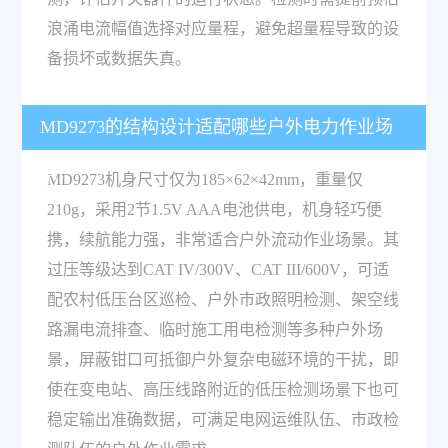
浪涌电流幅值选择对应量程，避免超量程导致的设
备损坏或数据失真。
MD9273的结构设计适配哪些户外电力作业场
景？
MD9273机身尺寸仅为185×62×42mm，重量仅
210g，采用2节1.5V AAA电池供电，机身轻巧便
携，续航能力强，非常适合户外流动作业场景。其
过压等级达到CAT IV/300V、CAT III/600V，可适
配农村低压台区巡检、户外市政照明检测、架空线
路漏电流排查、临时施工用电检测等多种户外场
景，屏蔽钳口可抵御户外复杂电磁环境的干扰，即
使在变电站、高压线路附近的低压检测场景下也可
稳定输出准确数据，可满足电网运维队伍、市政检