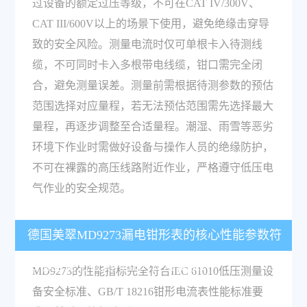
过设备的额定过压等级，不可在CAT IV/300V、
CAT III/600V以上的场景下使用，避免绝缘击穿导
致的安全风险。测量电流时仅可单根卡入待测线
缆，不可同时卡入多根带电线缆，钳口需完全闭
合，避免测量误差。测量前需根据待测参数的预估
范围选择对应量程，若无法预估范围需先选择最大
量程，再逐步调整至合适量程。潮湿、雨雪等恶劣
环境下作业时需做好设备与操作人员的绝缘防护，
不可在裸露的高压线路附近作业，严格遵守低压电
气作业的安全规范。
德国美翠MD9273漏电钳形表的核心性能参数符
合哪些电力检测行业的合规要求？
MD9273的性能指标完全符合IEC 61010低压测量设
备安全标准、GB/T 18216钳形电流表性能标准要