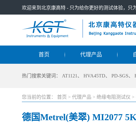
欢迎来到北京康高特 - 只为给你更好的测试体验，
首页
代理产品
热门搜索关键词：
AT1121
、
HVA45TD
、
PD-SGS
、
您当前的位置：
首页
>
代理产品
>
绝缘电阻测试仪
>
德国Metrel(美翠) MI207