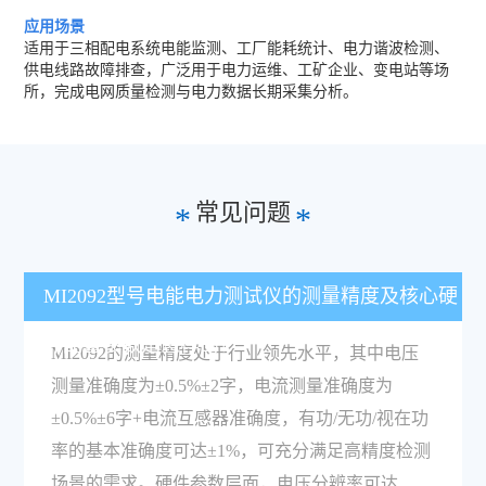
应用场景
适用于三相配电系统电能监测、工厂能耗统计、电力谐波检测、
供电线路故障排查，广泛用于电力运维、工矿企业、变电站等场
所，完成电网质量检测与电力数据长期采集分析。
常见问题
*
*
MI2092型号电能电力测试仪的测量精度及核心硬
件配置参数是怎样的？
MI2092的测量精度处于行业领先水平，其中电压
测量准确度为±0.5%±2字，电流测量准确度为
±0.5%±6字+电流互感器准确度，有功/无功/视在功
率的基本准确度可达±1%，可充分满足高精度检测
场景的需求。硬件参数层面，电压分辨率可达