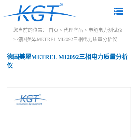
您当前的位置：
首页
>
代理产品
>
电能电力测试仪
>
德国美翠METREL MI2092三相电力质量分析仪
德国美翠METREL MI2092三相电力质量分析
仪