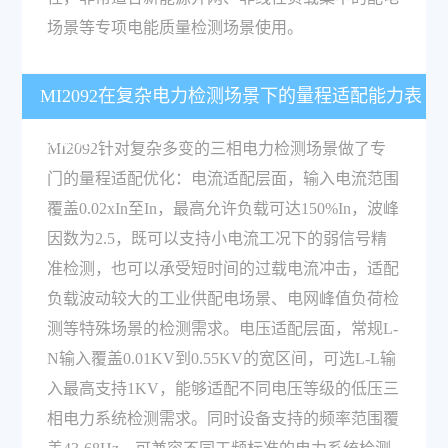
场景等专项电能质量检测场景使用。
MI2092在复杂电力检测场景下的量程适配能力表
现如何？
MI2092针对复杂多变的三相电力检测场景做了专
门的量程适配优化：电流适配层面，输入电流范围
覆盖0.02xIn至In，最高允许负载可达150%In，波峰
因数为2.5，既可以支持小电流工况下的弱信号精
准检测，也可以承受短时间的过载电流冲击，适配
负载波动较大的工业供配电场景、电网峰值负荷检
测等特殊场景的检测需求。电压适配层面，常规L-
N输入覆盖0.01KV到0.55KV的宽区间，可选L-L输
入最高支持1KV，能够适配不同电压等级的低压三
相电力系统检测需求。同时设备支持的频率范围覆