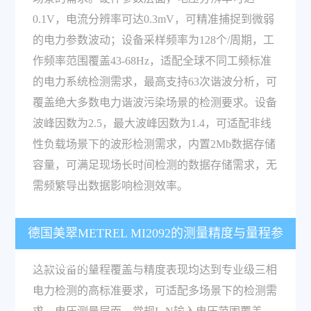
0.1V，电流分辨率可达0.3mV，可精准捕捉到微弱
的电力参数波动；设备采样频率为128个/周期，工
作频率范围覆盖43-68Hz，适配全球不同工频标准
的电力系统检测需求，最高支持63次谐波分析，可
覆盖绝大多数电力谐波污染场景的检测要求。设备
波峰因数为2.5，最大波峰因数为1.4，可适配非线
性负载场景下的波形检测需求，内置2Mb数据存储
容量，可满足现场长时间检测的数据存储需求，无
需频繁导出数据影响检测效率。
德国美翠METREL MI2092的测量精度与量程参
数表现如何？
这款设备的量程覆盖与精度表现均达到专业级三相
电力检测的高标准要求，可适配多场景下的检测需