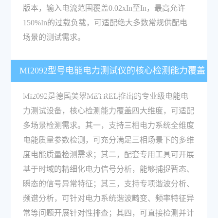
版本，输入电流范围覆盖0.02xIn至In，最高允许
150%In的过载负载，可适配绝大多数常规供配电
场景的测试需求。
MI2092型号电能电力测试仪的核心检测能力覆盖
哪些维度，可适配哪些使用场景？
MI2092是德国美翠METREL推出的专业级电能电
力测试设备，核心检测能力覆盖四大维度，可适配
多场景检测需求。其一，支持三相电力系统全维度
电能质量参数检测，可充分满足三相场景下的多维
度电能质量检测需求；其二，配套专用工具可开展
基于时域的精细化电力信号分析，能够捕捉暂态、
瞬态的信号异常特征；其三，支持专项谐波分析、
频谱分析，可针对电力系统谐波畸变、频率特征异
常等问题开展针对性排查；其四，可直接检测并计