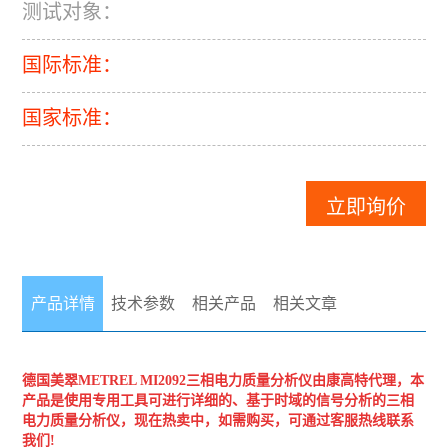
测试对象：
国际标准：
国家标准：
立即询价
产品详情
技术参数
相关产品
相关文章
德国美翠METREL
MI2092三相电力质量分析仪
由康高特代理，本
产品是使用专用工具可进行详细的、基于时域的信号分析的三相
电力质量分析仪，现在热卖中，如需购买，可通过客服热线联系
我们!