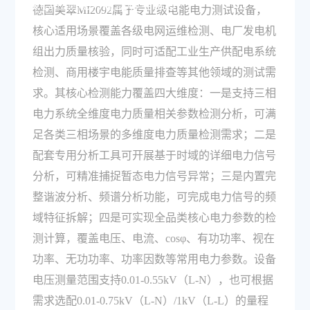
核心检测能力覆盖哪些维度？
德国美翠MI2092属于专业级电能电力测试设备，
核心适用场景覆盖各级电网运维检测、电厂发电机
组出力质量核验，同时可适配工业生产供配电系统
检测、商用楼宇电能质量排查等其他领域的测试需
求。其核心检测能力覆盖四大维度：一是支持三相
电力系统全维度电力质量相关参数检测分析，可满
足各类三相场景的多维度电力质量检测需求；二是
配套专用分析工具可开展基于时域的详细电力信号
分析，可精准捕捉暂态电力信号异常；三是内置完
整谐波分析、频谱分析功能，可完成电力信号的频
域特征拆解；四是可实现全品类核心电力参数的检
测计算，覆盖电压、电流、cosφ、有功功率、视在
功率、无功功率、功率因数等常用电力参数。设备
电压测量范围支持0.01-0.55kV（L-N），也可根据
需求选配0.01-0.75kV（L-N）/1kV（L-L）的量程