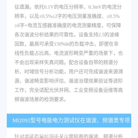
征遗漏。依托0.1V的电压分辨率、0.3mV的电流分
辨率，以及±0.5%±2字的电压测量准确度、±0.5%
±6字+电流互感器准确度的电流测量精度，可保障
各次谐波分析结果的可靠性。设备支持2.5的波峰
因数，最高可承受150%In的负载冲击，即便在非
线性负载占比高、电流波形畸变严重的场景下，也
不会出现采样失真问题。配合设备自带的频谱分
析、时域信号分析功能，用户还可完成谐波来源溯
源、谐波畸变影响评估、谐波治理效果验证等进阶
工作，完全适配光伏并网、工业变频设备运维等高
频谐波场景的检测要求。
MI2092型号电能电力测试仪在谐波、频谱类专项
分析上的性能表现如何？
针对电能质量检测中关注度较高的谐波、频谱分析