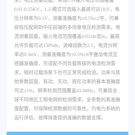
求。电压测量层面，常规L-N输入电压范围覆盖
0.01-0.55KV，L-L模式可选输入最高可达1KV，电
压分辨率为0.1V，测量准确度为±0.5%±2字，可兼
容低压配网到中压前端的多场景电压检测需求。电
流测量层面，输入电流范围覆盖0.02xIn至In，最高
允许负载可达150%In，波峰因数为2.5，电流分辨
率达0.3mV，测量准确度为±0.5%±6字叠加电流互
感器准确度，可适配不同负载等级的电流检测需
求，短时过载场景下也可正常完成检测。功率与其
他参数层面，有功、无功、视在功率的基本准确度
可达±1%，频率检测范围覆盖43-68Hz，可兼容全
球不同地区工频电网的检测需求，全参数的高准确
度配置，可保障检测数据的可靠性，为电力系统的
运行评估、故障排查提供准确的数据支撑。