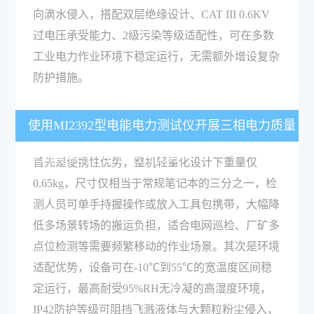
向滴水侵入，搭配双层绝缘设计、CAT III 0.6KV
过电压承受能力、2级污染等级适配性，可在多数
工业电力作业环境下稳定运行，无需额外增设复杂
防护措施。
使用MI2392型电能电力测试仪开展三相电力质量
检测有哪些作业便利性优势？
首先是便携性优势，整机轻量化设计下重量仅
0.65kg，尺寸仅相当于常规笔记本的三分之一，检
测人员可单手持握操作或放入工具包携带，大幅降
低多场景转场的搬运负担，适合电网巡检、厂矿多
点位检测等需要频繁移动的作业场景。其次是环境
适配优势，设备可在-10℃到55℃的宽温度区间稳
定运行，最高耐受95%RH无冷凝的高湿度环境，
IP42防护等级可阻挡飞溅液体与大颗粒粉尘侵入，