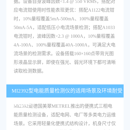
据。设备自身波峰因数<1.4 @ 550 VRMS，搭配对
应电流钳使用时性能表现更优：搭配A1122电流钳
时，10%量程覆盖5mA-500mA、100%量程覆盖
50mA-5A，适配低压小电流场景检测；搭配A1033
电流钳时，波峰因数<2.3 @ 1000A，10%量程覆盖
4A-100A、100%量程覆盖40A-1000A，可满足大电
流场景的检测需求。设备搭载160×160点带背光图
形液晶显示屏，即使在强光、弱光环境下都可清晰
读取检测数据。
MI2392型电能质量检测仪的适用场景及环境耐受
能力如何？
MI2392是德国美翠METREL推出的便携式三相电
能质量检测设备，适配电网、电厂等多类电力运维
场景。它采用轻量化便携式结构设计，机身尺寸仅