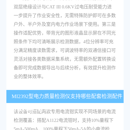
双层绝缘设计与CAT III 0.6KV过电压耐受能力进
一步提升了作业安全性，无需特殊防护即可在多数
户外、半户外及室内电力作业场景下使用。第三是
操作适配优势，带背光的图形液晶显示屏在不同光
照条件下均可清晰展示检测数据，4位分辨率可充
分满足精度读数需求，可调波特率的双通信接口可
灵活对接各类数据采集系统，无需额外配置转换设
备即可完成数据导出与后续分析，有效提升检测作
业的整体效率。
MI2392型电力质量检测仪支持哪些配套检测配件
与数据导出能力？
该设备可搭配两款专用电流钳实现不同场景的电流
检测覆盖：搭配A1122电流钳时，支持10%量程下
5mA-500mA、100%量程下50mA-5A的小电流检