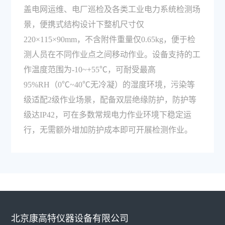
盖电网运维、电厂巡检及各类工业电力系统检测场
景，便携式结构设计下整机尺寸仅
220×115×90mm，不含附件重量仅0.65kg，便于检
测人员在不同作业点之间移动作业。设备支持的工
作温度范围为-10~+55℃，可耐受最高
95%RH（0℃~40℃无冷凝）的湿度环境，污染等
级适配2级作业场景，配备双层绝缘防护，防护等
级达IP42，可在多数常规电力作业环境下稳定运
行，无需额外增加防护成本即可开展检测作业。
北京康高特仪器设备有限公司