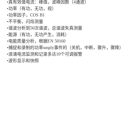
•真有效值电流：峰值，波峰因数（4通道）
•功率（有功，无功，视）
•功率因子，COS B1
•不平衡，闪烁测量
•谐波分析到50次谐波，总谐波失真测量
•能源（有功，无功产生，消耗）
•电能质量分析，根据EN 50160
•捕捉和录制的功率susply事件的（关机，中断，骤升，骤降）
•浪涌电流监测和记录多达10个可调报警
•波形显示和快照