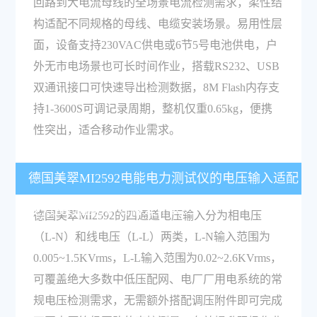
回路到大电流母线的全场景电流检测需求，柔性结
构适配不同规格的母线、电缆安装场景。易用性层
面，设备支持230VAC供电或6节5号电池供电，户
外无市电场景也可长时间作业，搭载RS232、USB
双通讯接口可快速导出检测数据，8M Flash内存支
持1-3600S可调记录周期，整机仅重0.65kg，便携
性突出，适合移动作业需求。
德国美翠MI2592电能电力测试仪的电压输入适配
能力及过压防护规格是什么？
德国美翠MI2592的四通道电压输入分为相电压
（L-N）和线电压（L-L）两类，L-N输入范围为
0.005~1.5KVrms，L-L输入范围为0.02~2.6KVrms，
可覆盖绝大多数中低压配网、电厂厂用电系统的常
规电压检测需求，无需额外搭配调压附件即可完成