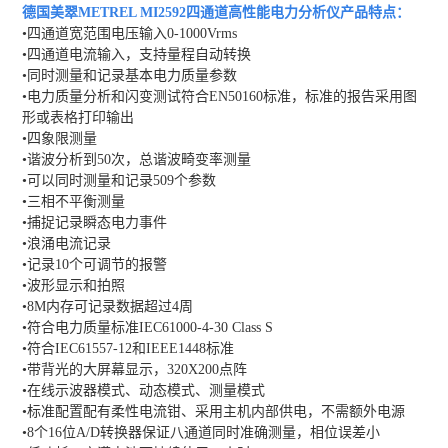
德国美翠METREL MI2592四通道高性能电力分析仪
产品特点：
•四通道宽范围电压输入0-1000Vrms
•四通道电流输入，支持量程自动转换
•同时测量和记录基本电力质量参数
•电力质量分析和闪变测试符合EN50160标准，标准的报告采用图
形或表格打印输出
•四象限测量
•谐波分析到50次，总谐波畸变率测量
•可以同时测量和记录509个参数
•三相不平衡测量
•捕捉记录瞬态电力事件
•浪涌电流记录
•记录10个可调节的报警
•波形显示和拍照
•8M内存可记录数据超过4周
•符合电力质量标准IEC61000-4-30 Class S
•符合IEC61557-12和IEEE1448标准
•带背光的大屏幕显示，320X200点阵
•在线示波器模式、动态模式、测量模式
•标准配置配有柔性电流钳、采用主机内部供电，不需额外电源
•8个16位A/D转换器保证八通道同时准确测量，相位误差小