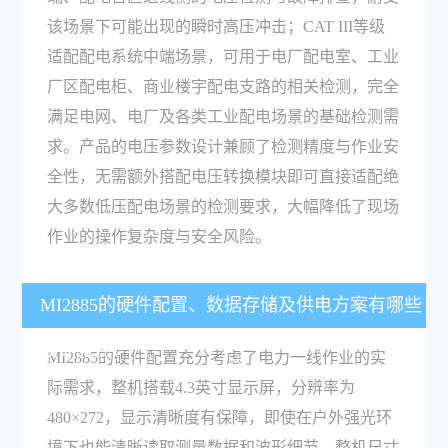
该场景下可能出现的瞬时高压冲击；CAT III等级
适配配电系统中端场景，可用于电厂配电室、工业
厂区配电柜、商业楼宇配电支路的相关检测，完全
满足电网、电厂及各类工业配电场景的基础检测需
求。产品的电压参数设计兼顾了检测精度与作业安
全性，无需额外搭配电压转换模块即可直接适配绝
大多数低压配电场景的检测要求，大幅降低了现场
作业的操作复杂度与安全风险。
MI2885的硬件配置、数据存储及供电方案有哪些
设计亮点？
MI2885的硬件配置充分考虑了电力一线作业的实
际需求，整机搭载4.3英寸显示屏，分辨率为
480×272，显示清晰度有保障，即使在户外强光环
境下也能清晰读取测量数据和波形细节。整机尺寸