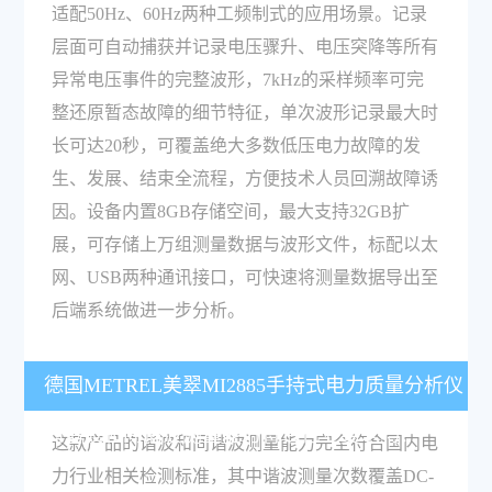
适配50Hz、60Hz两种工频制式的应用场景。记录
层面可自动捕获并记录电压骤升、电压突降等所有
异常电压事件的完整波形，7kHz的采样频率可完
整还原暂态故障的细节特征，单次波形记录最大时
长可达20秒，可覆盖绝大多数低压电力故障的发
生、发展、结束全流程，方便技术人员回溯故障诱
因。设备内置8GB存储空间，最大支持32GB扩
展，可存储上万组测量数据与波形文件，标配以太
网、USB两种通讯接口，可快速将测量数据导出至
后端系统做进一步分析。
德国METREL美翠MI2885手持式电力质量分析仪
的谐波和间谐波测量能力符合行业要求吗？
这款产品的谐波和间谐波测量能力完全符合国内电
力行业相关检测标准，其中谐波测量次数覆盖DC-