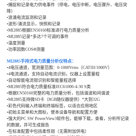
•捕捉和记录电力供电事件（停电，电压中断，电压骤升、电压突
降）
•浪涌电流监测和记录
•波形/涌流显示，快照和记录
•MI2885根据EN50160标准进行电力质量分析
•MI2885记录*多达7个可调的事件
•温度测量
•功率因数COSΦ测量
MI2885手持式电力质量分析仪
特点：
•4电压通道，宽测量范围：0-1000Vrms（CATIII/1000V）
•4电流通道，支持自动电流识别，仪器上设置量程
•自动智能电流钳识别和智能量程选择
•MI2885符合电力质量标准IEC61000-4-30 S类
•根据EN50160完整的电力质量分析，包括谐波和间谐波
•MI2885支持微SD卡（8GB随仪器提供）*大到32G
•彩色代码输入终端和终端标签，以适合应用地区
•初始主菜单和大图标，使本设备导航和配置方便
•强大的PC SW PowerView3软件包，能够下载，查看，分析所记录
的数据，并可生成报告
•在标准配置中包括柔性钳（无需附加供电）