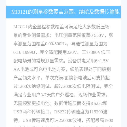
MI3121的测量参数覆盖范围、续航及数据传输能
力表现如何？
MI3121的全量程参数覆盖可满足绝大多数低压场
景的专业测量需求：电压测量范围覆盖0-550V，频
率测量范围覆盖0.00-500Hz，导通性测量范围为
0.16-1999Ω，完全适配民用220V、工业380V低压
配电场景的常规测量需求。设备供电采用6×1.5V
AA电池或可充电电池方案，续航表现处于同级别
产品领先水平，单次充满/更换新电池后可支持超
过1200次绝缘测试、超过2000次低电阻测试，完全
满足专业用户3-7天的户外巡检、现场作业需求，
无需频繁更换电池。数据传输层面支持RS232和
USB两种传输接口，RS232传输速度为115200波
特，USB传输速度可达256000波特，搭配最高1900