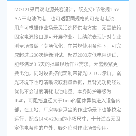
需求？
MI3121采用双电源兼容设计，既支持6节常规1.5V
AA干电池供电，也可适配同规格的可充电电池，
用户可根据作业场景灵活选择供电方案，无需依赖
固定电源接口即可开展作业。其续航表现针对专业
测量场景做了专项优化：在常规使用条件下，可完
成超过1200次绝缘测试、超过2000次低电阻测试，
能够满足3-5天的批量现场作业需求，无需频繁更
换电池。同时设备搭配定制带背光LCD显示屏，弱
光环境下也可清晰读取测量数据，且背光功耗经过
优化不会过度消耗电池电量。本身防护等级为
IP40，可阻挡直径大于1mm的固体异物进入设备内
部，在工地、厂房等多浮尘的作业场景下也能稳定
运行，配合14×8×23cm的小巧尺寸，十分适合无固
定供电条件的户外、野外临时作业场景使用。