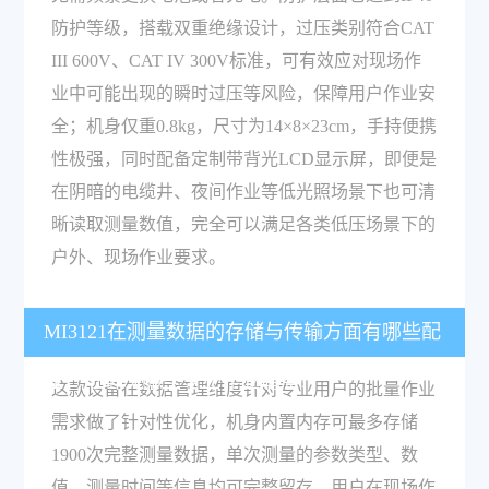
防护等级，搭载双重绝缘设计，过压类别符合CAT
III 600V、CAT IV 300V标准，可有效应对现场作
业中可能出现的瞬时过压等风险，保障用户作业安
全；机身仅重0.8kg，尺寸为14×8×23cm，手持便携
性极强，同时配备定制带背光LCD显示屏，即便是
在阴暗的电缆井、夜间作业等低光照场景下也可清
晰读取测量数值，完全可以满足各类低压场景下的
户外、现场作业要求。
MI3121在测量数据的存储与传输方面有哪些配
置，可解决哪些专业作业痛点？
这款设备在数据管理维度针对专业用户的批量作业
需求做了针对性优化，机身内置内存可最多存储
1900次完整测量数据，单次测量的参数类型、数
值、测量时间等信息均可完整留存，用户在现场作