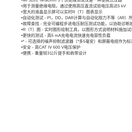
•MI 3201 TeraOhm 5千伏绝缘测试仪是一种便携式仪器
•用于测量绝缘电阻，通过使用高压直流试验电压高达5 kV
•宽大的液晶显示屏可以实时R（T）图表显示
•自动化测试 - PI，DD，DAR计算与自动化阻力不等（A
•故障查找 - 完全可编程步进电压耐压测试功能，以协助诊断
•R（T）图 - 实时图形绘制工具，以图形方式说明材料施加
•更快的测试 - 高5 mA充电电流快速充电容性负载
•* - 可选择的噪声抑制滤波器（*多5毫安）和屏蔽电缆作
•安全 - 高CAT IV 600 V电压保护
•便携 - 重量轻3公斤提手和肩带设计