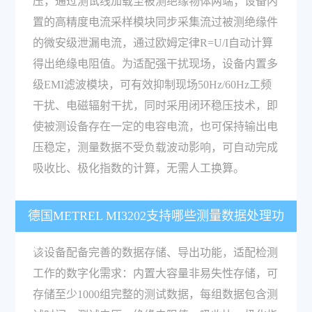
压，通过测试线加载至被测绝缘物体两端；设备内
置的高精度电流采样模块同步采集流过被测绝缘件
的微安级泄漏电流，通过欧姆定律R=U/I自动计算
得出绝缘电阻值。为适配强干扰现场，设备内置多
级EMI滤波模块，可有效抑制现场50Hz/60Hz工频
干扰、电磁辐射干扰，同时采用闭环稳压技术，即
使被测设备存在一定的电容电流，也可保持输出电
压稳定，测量数据不受负载波动影响，可自动完成
吸收比、极化指数的计算，无需人工换算。
德国METREL MI3202支持哪些测量数据处理功
能？
该设备配备完善的数据存储、导出功能，适配检测
工作的数字化需求：内置大容量非易失性存储，可
存储至少1000组完整的测试数据，每组数据包含测