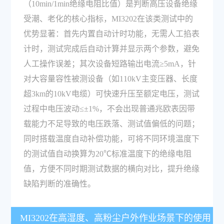
（10min/1min绝缘电阻比值）是判断高压设备绝缘
受潮、老化的核心指标，MI3202在该类测试中的
优势显著：首先内置自动计时功能，无需人工掐表
计时，测试完成后自动计算并显示两个参数，避免
人工操作误差；其次设备短路输出电流≥5mA，针
对大容量容性被测设备（如110kV主变压器、长度
超3km的10kV电缆）可快速升压至额定电压，测试
过程中电压波动≤±1%，不会出现普通兆欧表因带
载能力不足导致的电压跌落、测试值偏低的问题；
同时搭载温度自动补偿功能，可将不同环境温度下
的测试值自动换算为20℃标准温度下的绝缘电阻
值，方便不同时期测试数据的横向对比，提升绝缘
缺陷判断的准确性。
MI3202在高湿度、高粉尘户外作业场景下的使用