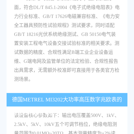
面，符合DL/T 845.1-2004《电子式绝缘电阻表》电
力行业标准、GB/T 17626电磁兼容标准、《电力安
全工器具预防性试验规程》测试要求，同时适配
GB/T 18216光伏系统绝缘测试、GB 50150电气装
置安装工程电气设备交接试验标准的相关要求。测
试数据的精度、合规性满足B端工业企业设备运
维、G端电网及监管单位的法定检验、合规性报告
出具需求，无需额外校准即可直接用于各类官方检
测场景。
德国METREL MI3202大功率高压数字兆欧表的
核心技术参数有哪些？
该设备核心参数如下：输出电压覆盖500V、1kV、
2.5kV、5kV、10kV五个可调节档位，绝缘电阻测
量范围为0.01MΩ~20TΩ，基本测量精度为±2%读