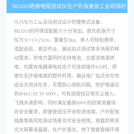
MI3203绝缘电阻测试仪在户外及复杂工业现场的
适配性表现如何？
作为专为工业现场测试设计的便携式设备，
MI3203的环境适配能力十分突出。首先机身尺寸
仅为31×13×25cm，重量仅3kg，单人可轻松携带，
适配巡检、高空作业、偏远站点测试等多场景的移
动需求。供电方面同时支持电池、交直流电源供
电，内置充电器满电状态下可连续操作4小时，即
便在无外接电源的野外杆塔、偏远电厂站点也可完
成全天测试任务，无需担心续航问题。防护等级达
到IP44 CAT IV 600V，可有效阻挡日常灰尘侵入、
飞溅水滴影响，同时满足最高600V的四类测量场
合安全要求，即便是低压开关柜进线端、户外配电
线路等高风险测试场景也可安全使用。搭载的带背
光大屏幕液晶屏，在户外强光、地下管廊昏暗环境