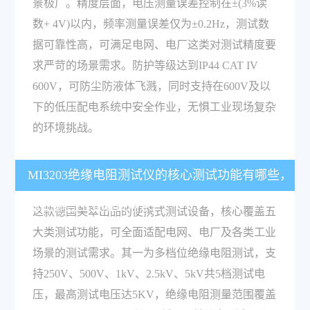
景极广。精度层面，电压测量误差控制在±(3%读
数+ 4V)以内，频率测量误差仅为±0.2Hz，测试数
据可靠性高，可满足电网、电厂这类对测试精度要
求严苛的场景需求。防护等级达到IP44 CAT IV
600V，可防尘防液体飞溅，同时支持在600V及以
下的低压配电系统中安全作业，无惧工业现场复杂
的环境挑战。
MI3203绝缘电阻测试仪的核心测试功能有哪些，
适配哪些工业测试需求？
这款德国美翠出品的便携式测试设备，核心覆盖五
大类测试功能，可全面适配电网、电厂及各类工业
场景的测试需求。其一为多档位绝缘电阻测试，支
持250V、500V、1kV、2.5kV、5kV共5档测试电
压，最高测试电压达5KV，绝缘电阻测量范围覆盖