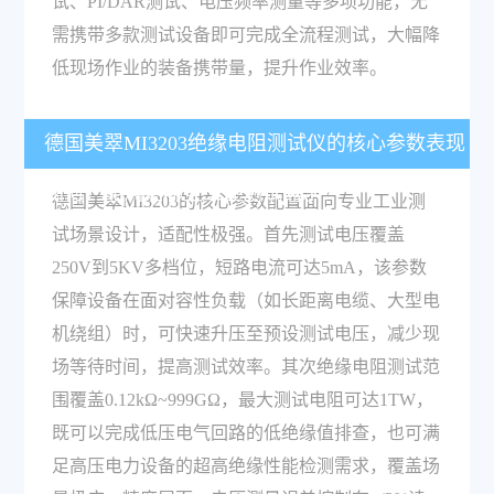
试、PI/DAR测试、电压频率测量等多项功能，无
需携带多款测试设备即可完成全流程测试，大幅降
低现场作业的装备携带量，提升作业效率。
德国美翠MI3203绝缘电阻测试仪的核心参数表现
如何，能满足哪些工业测试需求？
德国美翠MI3203的核心参数配置面向专业工业测
试场景设计，适配性极强。首先测试电压覆盖
250V到5KV多档位，短路电流可达5mA，该参数
保障设备在面对容性负载（如长距离电缆、大型电
机绕组）时，可快速升压至预设测试电压，减少现
场等待时间，提高测试效率。其次绝缘电阻测试范
围覆盖0.12kΩ~999GΩ，最大测试电阻可达1TW，
既可以完成低压电气回路的低绝缘值排查，也可满
足高压电力设备的超高绝缘性能检测需求，覆盖场