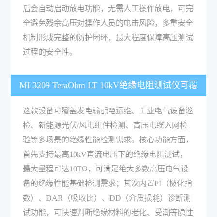
后会自动启动放电功能，无需人工操作放电，可完
全避免残余高压对操作人员的电击风险，多重安全
机制形成完整的防护闭环，最大程度保障高压测试
过程的安全性。
MI 3209 TeraOhm LT 10kV绝缘电阻测试仪可覆
盖哪些测试场景，具备哪些核心测试功能？
这款设备可覆盖发电输配电运维、工业电气设备巡
检、新能源光伏/风电组件检测、高压电缆入网检
验等多场景的绝缘性能检测需求。核心功能方面，
首先支持最高10kV直流电压下的绝缘电阻测试，
最大量程可达10TΩ，可满足绝大多数高压电气设
备的绝缘性能基础检测需求；其次内置PI（极化指
数）、DAR（吸收比）、DD（介质损耗）诊断测
试功能，可快速判断绝缘材料的老化、受潮等隐性