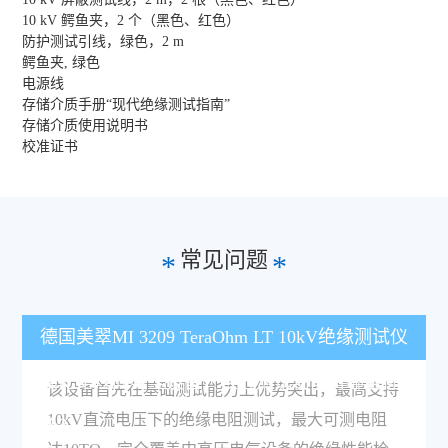
10 kV 鳄鱼夹，2 个（黑色、红色）
防护测试引线，绿色，2 m
鳄鱼夹, 绿色
电源线
存储介质手册“现代绝缘测试指南”
存储介质使用说明书
校准证书
常见问题
*
*
德国美翠MI 3209 TeraOhm LT 10kV绝缘测试仪
相比常规同类型设备，核心测试功能有哪些优
该设备首先在基础测试能力上优势突出，最高支持
10kV直流电压下的绝缘电阻测试，最大可测电阻
势？