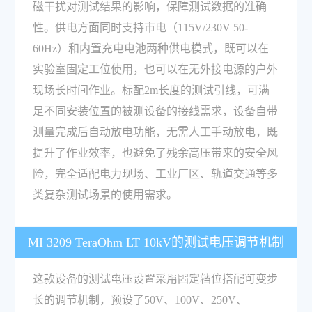
磁干扰对测试结果的影响，保障测试数据的准确
性。供电方面同时支持市电（115V/230V 50-
60Hz）和内置充电电池两种供电模式，既可以在
实验室固定工位使用，也可以在无外接电源的户外
现场长时间作业。标配2m长度的测试引线，可满
足不同安装位置的被测设备的接线需求，设备自带
测量完成后自动放电功能，无需人工手动放电，既
提升了作业效率，也避免了残余高压带来的安全风
险，完全适配电力现场、工业厂区、轨道交通等多
类复杂测试场景的使用需求。
MI 3209 TeraOhm LT 10kV的测试电压调节机制
有什么特点，能满足哪些精细化测试需求？
这款设备的测试电压设置采用固定档位搭配可变步
长的调节机制，预设了50V、100V、250V、