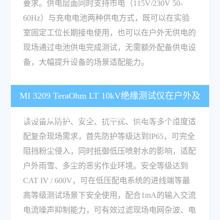
要求。供电层面同时支持市电（115V/230V 50-
60Hz）与充电电池两种供电方式，既可以在实验
室固定工位长期接电使用，也可以在户外无供电的
现场通过电池供电完成测试，无需额外配备供电设
备，大幅提升设备的场景适配能力。
MI 3209 TeraOhm LT 10kV绝缘测试仪在户外及
复杂工业现场的适用性体现在哪些设计上？
该设备从防护、安全、抗干扰、供电等多个维度适
配复杂现场需求，首先防护等级达到IP65，可完全
阻挡粉尘侵入，同时抵御低压喷射水的影响，适配
户外雨雪、多尘的恶劣作业环境。安全等级达到
CAT IV / 600V，可在低压配电系统的进线端等最
高等级测试场景下安全使用，配合1mA的输入交流
电流噪声抑制能力，可有效过滤现场电网杂波、电