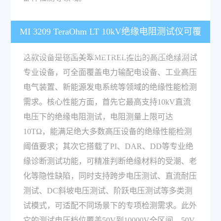
MI 3209 TeraOhm LT 10kV绝缘电阻测试仪可覆
盖哪些测试需求，核心测试性能有哪些特点？
这款设备是德国美翠METREL推出的高压绝缘测试
专业设备，可全面覆盖电力输配电设备、工业高压
电气装置、新能源发电系统等领域的绝缘性能检测
需求。核心性能方面，首先它最高支持10kV直流
电压下的绝缘电阻测试，电阻测量上限可达
10TΩ，能满足绝大多数高压设备的绝缘性能检测
阈值要求；其次它搭载了PI、DAR、DD等专业绝
缘诊断测试功能，可精准判断绝缘材料的受潮、老
化等隐性缺陷，同时支持跨步电压测试、直流耐压
测试、DC斜坡电压测试、阶跃电压测试等多类测
试模式，可适配不同场景下的专项检测需求。此外
它的测试电压档位覆盖50V到10000V全区间，50V-