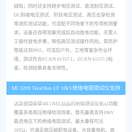
缺陷；同时还支持跨步电压测试、直流耐压测试、
DC斜坡电压测试、阶跃电压测试、高压击穿检测
等进阶测试功能，可适配不同场景下的专项检测要
求。设备还自带测量完成后自动放电功能，无需人
工操作放电步骤，降低高压测试操作风险。其防护
等级达到IP65，可适应户外、工地等复杂作业环
境，测试符合EC/EN 61557-1、EC/EN 61557-2标
准，检测结果具备合规性。
MI 3209 TeraOhm LT 10kV绝缘电阻测试仪支持
哪些核心测试功能，分别适用于什么场景？
这款德国美翠METREL出品的绝缘测试仪核心功能
覆盖多类高压绝缘检测场景，首先最高支持10kV
直流电压下的绝缘电阻测试，最大量程可达
10TΩ，可满足高压输配电设备、大容量电机、高