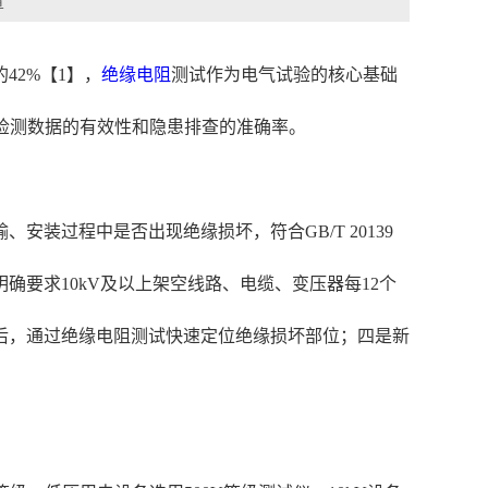
章
42%【1】，
绝缘电阻
测试作为电气试验的核心基础
备检测数据的有效性和隐患排查的准确率。
装过程中是否出现绝缘损坏，符合GB/T 20139
确要求10kV及以上架空线路、电缆、变压器每12个
后，通过绝缘电阻测试快速定位绝缘损坏部位；四是新