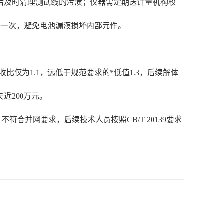
后及时清理测试线的污渍；仪器需定期送计量机构校
放电一次，避免电池漏液损坏内部元件。
吸收比仅为1.1，远低于规范要求的*低值1.3，后续解体
近200万元。
符合并网要求，后续技术人员按照GB/T 20139要求