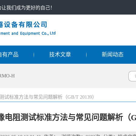
只为让我们成为更好的自己！
自有产品
技术文章
新闻动态
RMO-H
试标准方法与常见问题解析（GB/T 20139）
电阻测试标准方法与常见问题解析（GB/T