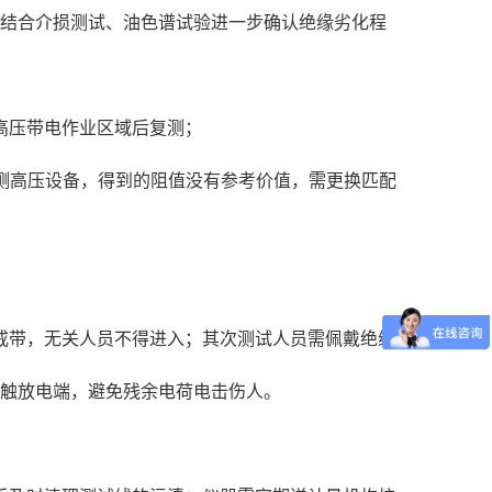
需结合介损测试、油色谱试验进一步确认绝缘劣化程
高压带电作业区域后复测；
试仪测高压设备，得到的阻值没有参考价值，需更换匹配
戒带，无关人员不得进入；其次测试人员需佩戴绝缘手
接触放电端，避免残余电荷电击伤人。