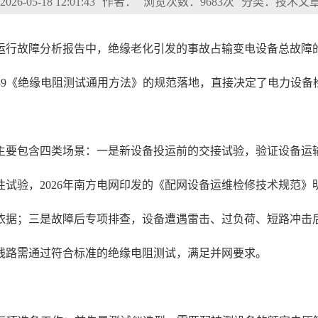
6-05-18 12:01:43
作者：
浏览次数：9683次
分类：技术文
运行故障分析报告中，绝缘老化引发的事故占输变电设备总故障的
0139《绝缘电阻测试通用方法》的规范落地，直接决定了电力设
包含四类场景：一是新设备投运前的交接试验，验证设备运输、安
验，2026年南方电网印发的《配网设备运维检修技术规范》明
依据；三是故障后专项排查，设备遭遇雷击、过负荷、短路冲击
线路需通过符合标准的绝缘电阻测试，满足并网要求。