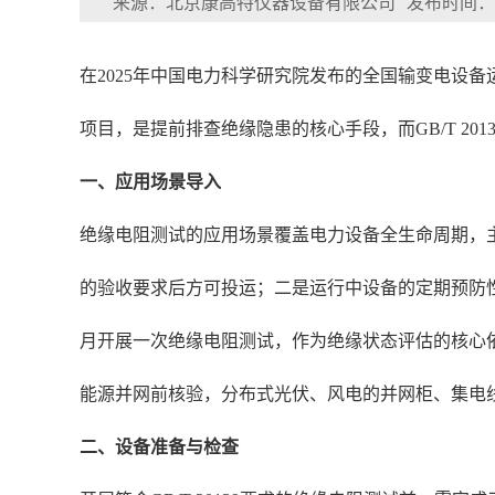
来源：北京康高特仪器设备有限公司
发布时间：202
在2025年中国电力科学研究院发布的全国输变电设备
项目，是提前排查绝缘隐患的核心手段，而GB/T 2
一、应用场景导入
绝缘电阻测试的应用场景覆盖电力设备全生命周期，主要
的验收要求后方可投运；二是运行中设备的定期预防性试
月开展一次绝缘电阻测试，作为绝缘状态评估的核心
能源并网前核验，分布式光伏、风电的并网柜、集电
二、设备准备与检查