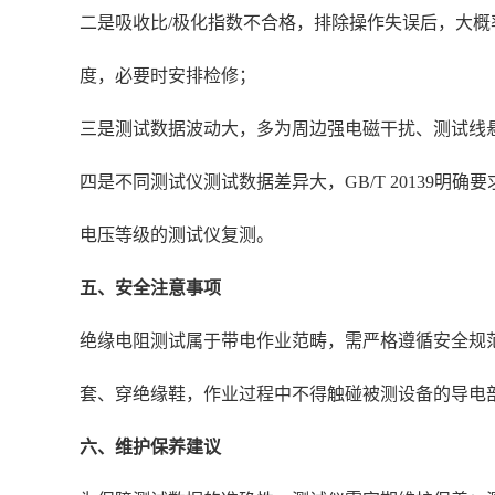
二是吸收比/极化指数不合格，排除操作失误后，大概
度，必要时安排检修；
三是测试数据波动大，多为周边强电磁干扰、测试线
四是不同测试仪测试数据差异大，GB/T 20139
电压等级的测试仪复测。
五、安全注意事项
绝缘电阻测试属于带电作业范畴，需严格遵循安全规
套、穿绝缘鞋，作业过程中不得触碰被测设备的导电
六、维护保养建议