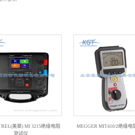
REL(美翠) MI 3215绝缘电阻
MEGGER MIT410/2绝缘
测试仪