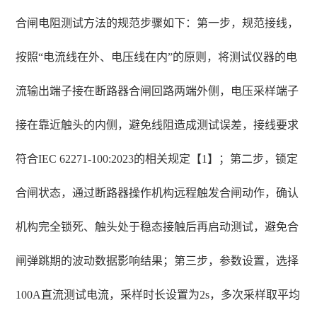
合闸电阻测试方法的规范步骤如下：第一步，规范接线，
按照“电流线在外、电压线在内”的原则，将测试仪器的电
流输出端子接在断路器合闸回路两端外侧，电压采样端子
接在靠近触头的内侧，避免线阻造成测试误差，接线要求
符合IEC 62271-100:2023的相关规定【1】；第二步，锁定
合闸状态，通过断路器操作机构远程触发合闸动作，确认
机构完全锁死、触头处于稳态接触后再启动测试，避免合
闸弹跳期的波动数据影响结果；第三步，参数设置，选择
100A直流测试电流，采样时长设置为2s，多次采样取平均