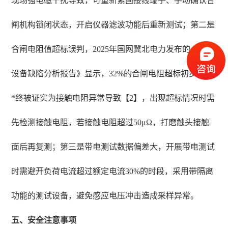
现场强电磁干扰导致，可重新紧固接线端子、手动确认合
闸机构锁闭状态，开启仪器滤波功能后重新测试；第二是
合闸电阻值超标误判，2025年国网冀北电力发布的《一次
设备缺陷分析报告》显示，32%的合闸电阻超标初步判定
*终被证实为接触电阻异常导致【2】，出现超标情况时需
先检测接触电阻，若接触电阻超过50μΩ，打磨触头接触
面后再复测；第三是带电测试数据偏差大，开展带电测试
时需避开负荷电流超过额定电流30%的时段，采用带隔离
功能的测试设备，避免感应电压冲击造成采样异常。
五、安全注意事项