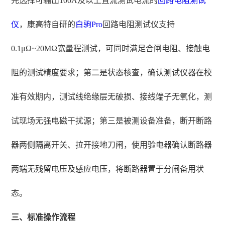
先选择可输出100A及以上直流测试电流的
回路电阻测试
仪
，康高特自研的
白驹Pro
回路电阻测试仪支持
0.1μΩ~20MΩ宽量程测试，可同时满足合闸电阻、接触电
阻的测试精度要求；第二是状态核查，确认测试仪器在校
准有效期内，测试线绝缘层无破损、接线端子无氧化，测
试现场无强电磁干扰源；第三是被测设备准备，断开断路
器两侧隔离开关、拉开接地刀闸，使用验电器确认断路器
两端无残留电压及感应电压，将断路器置于分闸备用状
态。
三、标准操作流程