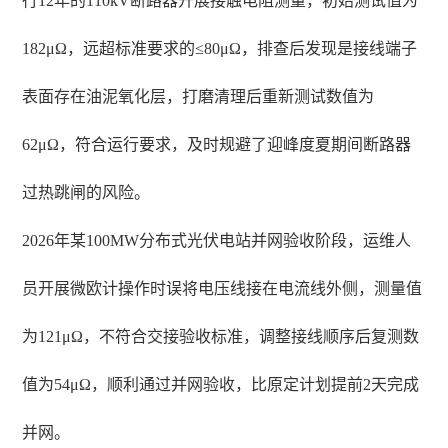
行12年的110kV断路器开展接触电阻测量，初始测试值为
182μΩ，远超标准要求的≤80μΩ，排查后发现是接线端子
表面存在油泥氧化层，打磨清理后重新测试数值为
62μΩ，符合运行要求，及时规避了迎峰度夏期间断路器
过热跳闸的风险。
2026年某100MW分布式光伏电站并网验收阶段，运维人
员开展微欧计操作时误将电压线接在电流线外侧，测量值
为121μΩ，不符合交接验收标准，调整接线顺序后复测数
值为54μΩ，顺利通过并网验收，比原定计划提前2天完成
并网。