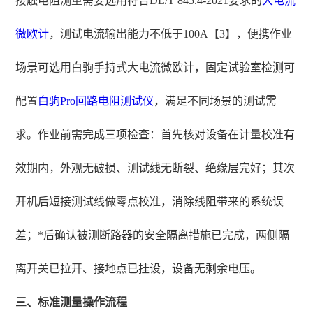
接触电阻测量需要选用符合DL/T 845.4-2021要求的
大电流
微欧计
，测试电流输出能力不低于100A【3】，便携作业
场景可选用白驹手持式大电流微欧计，固定试验室检测可
配置
白驹Pro
回路电阻测试仪
，满足不同场景的测试需
求。作业前需完成三项检查：首先核对设备在计量校准有
效期内，外观无破损、测试线无断裂、绝缘层完好；其次
开机后短接测试线做零点校准，消除线阻带来的系统误
差；*后确认被测断路器的安全隔离措施已完成，两侧隔
离开关已拉开、接地点已挂设，设备无剩余电压。
三、标准测量操作流程