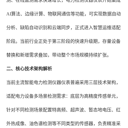
测、在线监测需求快速增长，电力检测仪器仪表开始集成
AI算法、边缘计算、物联网通信等功能，可实现数据自动
分析、缺陷自动识别和云端同步，正式进入智慧运维适配
阶段。当前行业正处于第三阶段的快速升级期，存量设备
替换和新增需求叠加，带动整个市场规模持续扩张。
二、核心技术架构解析
当前主流智能电力检测仪器仪表普遍采用三层技术架构，
适配电力设备多场景检测需求：底层为高精度传感单元，
针对不同检测场景配置特高频、超声波、暂态地电压、红
外热成像、油色谱检测等不同类型的传感器，负责精准采