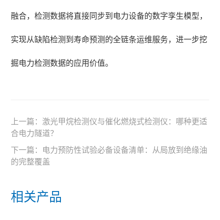
融合，检测数据将直接同步到电力设备的数字孪生模型，
实现从缺陷检测到寿命预测的全链条运维服务，进一步挖
掘电力检测数据的应用价值。
上一篇：
激光甲烷检测仪与催化燃烧式检测仪：哪种更适
合电力隧道？
下一篇：
电力预防性试验必备设备清单：从局放到绝缘油
的完整覆盖
相关产品