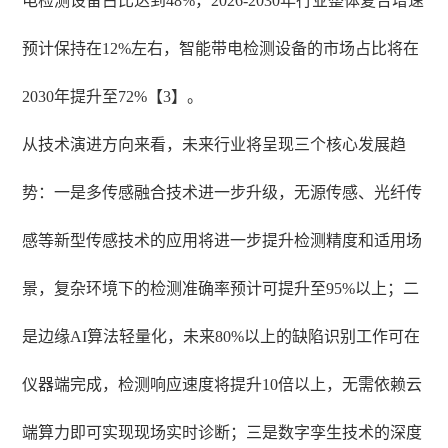
电检测设备占比达到48%，2026-2030年行业整体复合增速
预计保持在12%左右，智能带电检测设备的市场占比将在
2030年提升至72%【3】。
从技术演进方向来看，未来行业将呈现三个核心发展趋
势：一是多传感融合技术进一步升级，无源传感、光纤传
感等新型传感技术的应用将进一步提升检测精度和适用场
景，复杂环境下的检测准确率预计可提升至95%以上；二
是边缘AI算法轻量化，未来80%以上的缺陷识别工作可在
仪器端完成，检测响应速度将提升10倍以上，无需依赖云
端算力即可实现现场实时诊断；三是数字孪生技术的深度