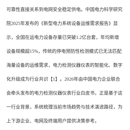
可靠性直接关系到电网安全稳定供电。中国电力科学研究
院2025年发布的《新型电力系统设备运维需求报告》显
示，全国在运电力设备存量已突破1.2亿台套，年均新增
设备规模超15%，传统的停电预防性检测模式已无法匹配
海量设备的运维需求，电力检测仪器仪表的智能化、数字
化升级成为行业共识【1】。2026年由中国电力企业联合
会牵头发布的电力检测仪器仪表行业白皮书，正是基于这
一行业背景，系统梳理当前市场趋势与技术演进路径，为
上下游企业、电网及终端用户提供决策参考。