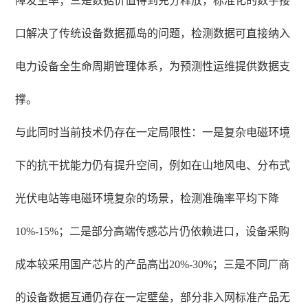
障发生率；三是数据价值得到充分释放，标准化的数字接
口解决了传统设备数据孤岛的问题，检测数据可直接纳入
电力设备全生命周期管理体系，为预测性运维提供数据支
撑。
与此同时当前技术仍存在一定局限性：一是复杂电磁环境
下的抗干扰能力仍有提升空间，例如在山地风电、分布式
光伏电站等电磁环境复杂的场景，检测准确率平均下降
10%-15%；二是部分高端传感芯片仍依赖进口，设备采购
成本较采用国产芯片的产品高出20%-30%；三是不同厂商
的设备数据互通仍存在一定壁垒，部分非入网标准产品无