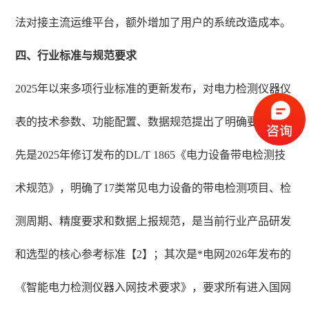
法对接主流运维平台，额外增加了用户的系统改造成本。
四、行业标准与规范要求
2025年以来多项行业标准的更新发布，对电力检测仪器仪
表的技术参数、功能配置、数据规范提出了明确要求：首
先是2025年修订发布的DL/T 1865《电力设备带电检测技
术规范》，明确了17类常见电力设备的带电检测项目、检
测周期、精度要求和数据上报规范，是当前行业产品研发
和选型的核心参考标准【2】；其次是*电网2026年发布的
《智能电力检测仪器入网技术要求》，要求所有进入国网