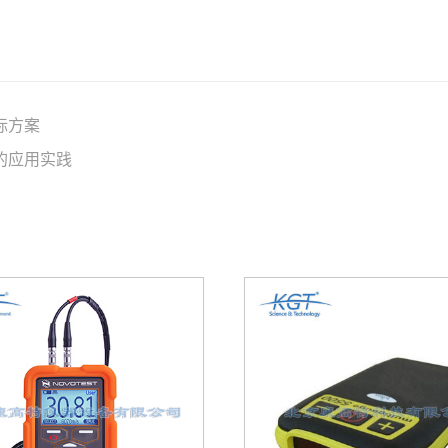
标方案
的应用实践