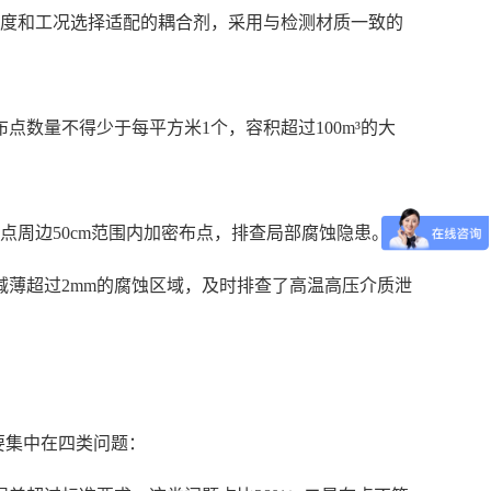
温度和工况选择适配的耦合剂，采用与检测材质一致的
数量不得少于每平方米1个，容积超过100m³的大
点周边50cm范围内加密布点，排查局部腐蚀隐患。
减薄超过2mm的腐蚀区域，及时排查了高温高压介质泄
要集中在四类问题：