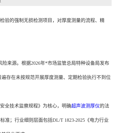
章
器定期检验的强制无损检测项目，对厚度测量的流程、精
来源。根据2026年*市场监管总局特种设备局发布
业普遍存在未按规范开展厚度测量、定期检验执行不到位
容器安全技术监察规程》为核心，明确
超声波测厚仪
的法
；行业细则层面包括DL/T 1823-2025《电力行业