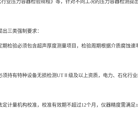
25《石化行业压力容器检验规程》等，针对不同工况的压力容器检测
提出三类强制要求：
检验必须包含超声厚度测量项目，检验周期根据介质腐蚀速率分为
必须持有特种设备无损检测UTⅡ级及以上资质，电力、石化行
定计量机构校准，校准有效期不超过12个月，仪器精度需满足±0