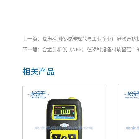
上一篇：
噪声检测仪校准规范与工业企业厂界噪声达
下一篇：
合金分析仪（XRF）在特种设备材质鉴定中
相关产品