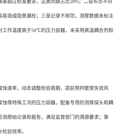
差超过标准要求，这类问题占比28%；二是布点不符
容易造成隐患漏检；三是记录不规范，测厚数据未标注
工作温度高于50℃的压力容器，未采用高温耦合剂和
腐蚀速率，动态调整检验周期，提前预判壁厚失效风
腐蚀等特殊工况的压力容器，配备专用的测厚探头和耦
检测原始记录和报告，满足监管部门的溯源要求；第
升检验效率。