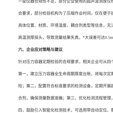
一是仪器合规性不足，部分企业使用的超声波测厚仪
合要求，部分检验机构为了压缩作业时间，仅在便于
具体位置、材质、环境温度、耦合剂类型等信息，无
高温测厚探头，导致测量结果失真，*大误差可达0.5
六、企业应对策略与建议
针对压力容器定期检验的合规要求，相关企业可从四
第一，建立压力容器全生命周期厚度台账，将每次定
险；第二，配置符合标准要求的检测设备，定期开展
合剂，确保测量数据准确；第三，优化检测流程管理
四，鼓励引入智能化检测技术，可选用带自动定位、