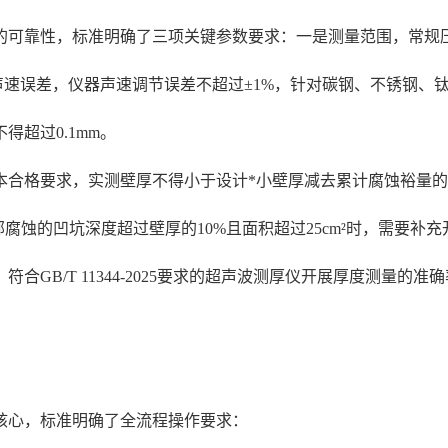
可靠性，标准明确了三项关键参数要求：一是测量范围，常规压力
是声速误差，仪器声速调节误差不超过±1%，针对碳钢、不锈钢
得超过0.1mm。
本合格要求，实测壁厚不得小于设计*小壁厚减去累计腐蚀裕量
腐蚀的凹坑深度超过壁厚的10%且面积超过25cm²时，需要
合GB/T 11344-2025要求的超声波测厚仪开展厚度测量的准
核心，标准明确了全流程操作要求：