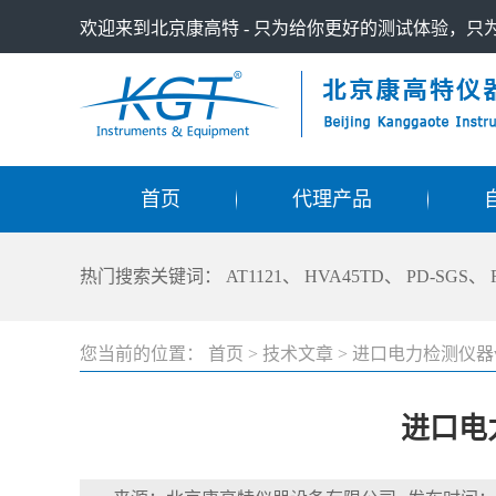
欢迎来到北京康高特 - 只为给你更好的测试体验，
首页
代理产品
热门搜索关键词：
AT1121
、
HVA45TD
、
PD-SGS
、
您当前的位置：
首页
>
技术文章
>
进口电力检测仪器v
进口电