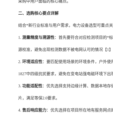
采购中用户面临的核心痛点。
二、选购核心要点详解
结合*新行业标准与用户需求，电力设备选型可重点关
1.
测量精度与溯源性
：首先要符合对应检测项目的*标准
源校准，避免出现检测数据不被电网认可的情况【1
2.
环境适应性
：要匹配使用场景的环境条件，户外使用设备
1827中四级抗扰要求，避免在变电站强电磁环境下出
3.
功能适配性
：优先选择支持边缘计算、数据本地存
片，满足等保2.0要求。
4.
售后响应能力
：优先选择在项目所在地有服务网点