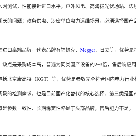
入网测试，性能接近进口水平；户外风电、高海拔光伏场站、边
期长的问题；政务供电、涉密单位电力运维场景，必须选择国产
类是进口高端品牌，代表品牌有福禄克、
Megger
、日立等，优势是
；缺点是采购成本高，普遍为同类国产设备的2~3倍，售后响应
包括北京康高特（KGT）等，优势是参数完全符合国内电力行业
场景的检测需求，也是目前国产化替代的核心选择。第三类是国
点是参数一致性、长期稳定性略逊于头部品牌，售后能力不足。