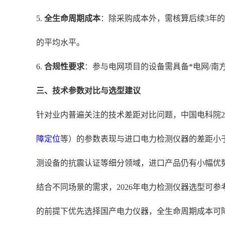
5.
全生命周期成本
：除采购成本外，需核算后续3年的
的平均水平。
6.
合规性要求
：参与电网项目的设备需具备*电网/
三、技术参数对比与选型建议
针对业内普遍关注的技术差距对比问题，中国电科院2
障定位
等）的参数表现与进口电力检测仪器的差距小于
测设备的抗震认证等细分领域，进口产品仍有小幅优势，
结合不同场景的需求，2026年电力检测仪器选型可
的前提下优先选择国产电力仪器，全生命周期成本可