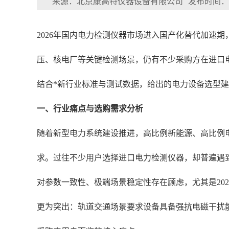
来源：北京康高特仪器设备有限公司
发布时间：202
2026年国内电力检测仪器市场进入国产化替代加速期
压、核电厂等关键检测场景，仍有不少采购方在进口
结合*新行业标准与测试数据，给出的电力设备选型
一、行业痛点与选购需求分析
随着新型电力系统建设推进，高比例新能源、高比例
求。过往不少用户选择进口电力检测仪器，却普遍遇
对参数一致性、极端场景稳定性存在顾虑，尤其是202
更为突出：轨道交通场景要求设备具备强抗电磁干扰能