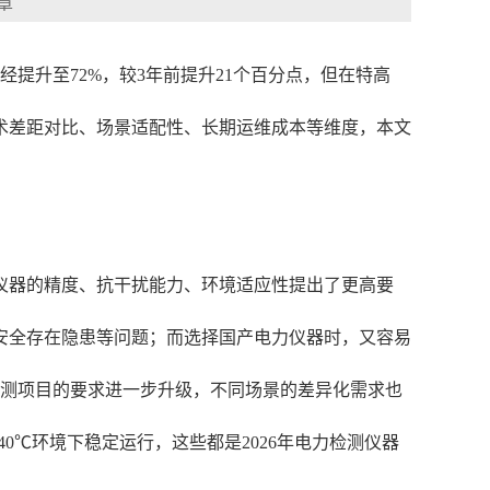
章
经提升至72%，较3年前提升21个百分点，但在特高
术差距对比、场景适配性、长期运维成本等维度，本文
仪器的精度、抗干扰能力、环境适应性提出了更高要
安全存在隐患等问题；而选择国产电力仪器时，又容易
阻等检测项目的要求进一步升级，不同场景的差异化需求也
℃环境下稳定运行，这些都是2026年电力检测仪器