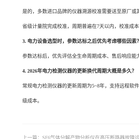
是的，多数进口品牌的仪器溯源校准需要送至原厂或
省级计量院完成校准，周期普遍在7天以内，校准成本仅
3. 电力设备选型时，参数达标之后优先考虑哪些因素
参数达标后，优先评估全生命周期成本、售后响应能
4. 2026年电力检测仪器的更新换代周期大概是多久？
常规电力检测仪器的更新周期为5~8年，支持远程软
级成本。
上一篇：
SF6气体分解产物分析仪在高压断路器故障