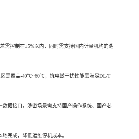
量误差需控制在±5%以内，同时需支持国内计量机构的溯
需覆盖-40℃~60℃，抗电磁干扰性能需满足DL/T
一数据接口，涉密场景需支持国产操作系统、国产芯
本地完成，降低运维停机成本。