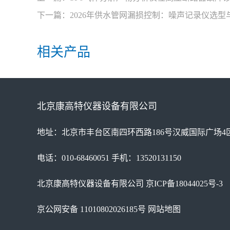
下一篇：
2026年供水管网漏损控制：噪声记录仪选型
相关产品
北京康高特仪器设备有限公司
地址：北京市丰台区南四环西路186号汉威国际广场4区
电话：010-68460051 手机：13520131150
北京康高特仪器设备有限公司
京ICP备18044025号-3
京公网安备 11010802026185号
网站地图