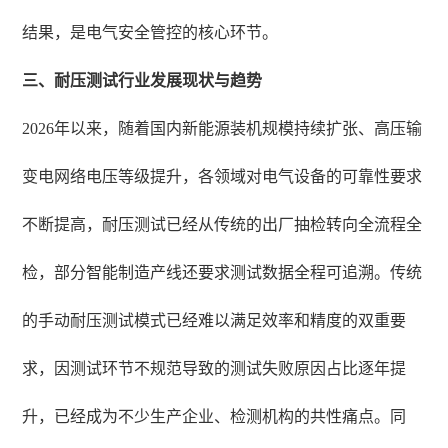
结果，是电气安全管控的核心环节。
三、耐压测试行业发展现状与趋势
2026年以来，随着国内新能源装机规模持续扩张、高压输
变电网络电压等级提升，各领域对电气设备的可靠性要求
不断提高，耐压测试已经从传统的出厂抽检转向全流程全
检，部分智能制造产线还要求测试数据全程可追溯。传统
的手动耐压测试模式已经难以满足效率和精度的双重要
求，因测试环节不规范导致的测试失败原因占比逐年提
升，已经成为不少生产企业、检测机构的共性痛点。同