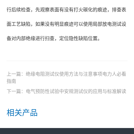
行后续检查，先观察表面有没有打火碳化的痕迹，排查表
面工艺缺陷，如果没有明显痕迹可以使用局部放电测试设
备对内部绝缘进行扫查，定位隐性缺陷位置。
上一篇：
绝缘电阻测试仪使用方法与注意事项电力人必看
指南
下一篇：
电气预防性试验中安规测试仪的应用与标准解读
相关产品