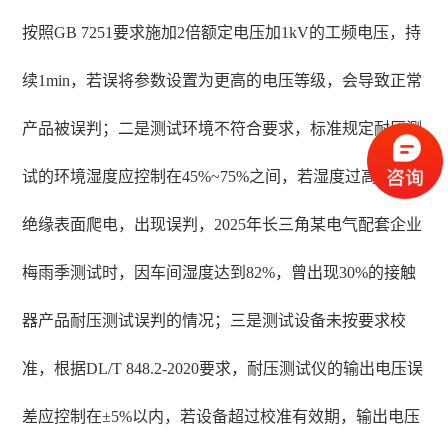
按照GB 7251要求施加2倍额定电压加1kV的工频电压，持
续1min，若误将参数设置为更高的电压等级，会导致正常
产品被误判；二是测试环境不符合要求，标准规定耐压测
试的环境湿度应控制在45%~75%之间，若湿度过高会导致
绝缘表面爬电，出现误判，2025年长三角某电气配套企业
梅雨季测试时，因车间湿度达到82%，曾出现30%的接触
器产品耐压测试误判的情况；三是测试设备未按要求校
准，根据DL/T 848.2-2020要求，耐压测试仪的输出电压误
差应控制在±5%以内，若设备超过校准有效期，输出电压