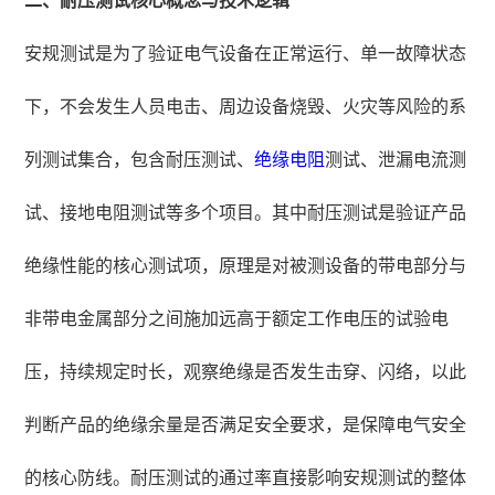
二、耐压测试核心概念与技术逻辑
安规测试是为了验证电气设备在正常运行、单一故障状态
下，不会发生人员电击、周边设备烧毁、火灾等风险的系
列测试集合，包含耐压测试、
绝缘电阻
测试、泄漏电流测
试、接地电阻测试等多个项目。其中耐压测试是验证产品
绝缘性能的核心测试项，原理是对被测设备的带电部分与
非带电金属部分之间施加远高于额定工作电压的试验电
压，持续规定时长，观察绝缘是否发生击穿、闪络，以此
判断产品的绝缘余量是否满足安全要求，是保障电气安全
的核心防线。耐压测试的通过率直接影响安规测试的整体