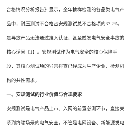
合格情况分析报告》显示，全年抽样检测的各品类电气产
品中，耐压测试不合格占安规测试总不合格项的37.2%，
是导致产品无法通过准入认证、甚至触发电气安全事故的
核心诱因【1】。安规测试作为电气安全的核心保障手
段，其核心测试项的异常排查已经成为生产企业、检测机
构的共性需求。
一、安规测试的行业价值与合规要求
安规测试是电气产品上市、入网的前置必测环节，直接关
系到终端场景的电气安全，不管是电网设备、新能源发电