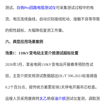
测试，
白驹Pro
回路电阻测试仪
可采集测试过程中的电
流、电压连续曲线，自动识别接线松动、接触不良等导致
的假性超标，大幅降低复测工作量。
六、典型应用场景案例
场景1：110kV变电站主变介损测试超标处置
2026年3月，某省电网110kV变电站开展春季预防性试
验，主变介损安规测试数据超出DL/T 596-2021标准阈值
0.2个百分点，按传统方案需安排2天停电开展吊芯检查。
运维人员采用康高特
太乙
绝缘
油介损
测试仪复测，调取测