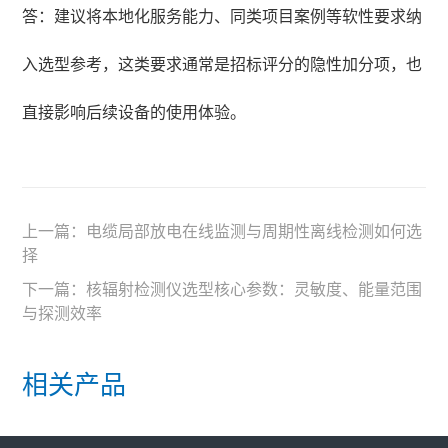
答：建议将本地化服务能力、同类项目案例等软性要求纳
入选型参考，这类要求通常是招标评分的隐性加分项，也
直接影响后续设备的使用体验。
上一篇：
电缆局部放电在线监测与周期性离线检测如何选
择
下一篇：
核辐射检测仪选型核心参数：灵敏度、能量范围
与探测效率
相关产品