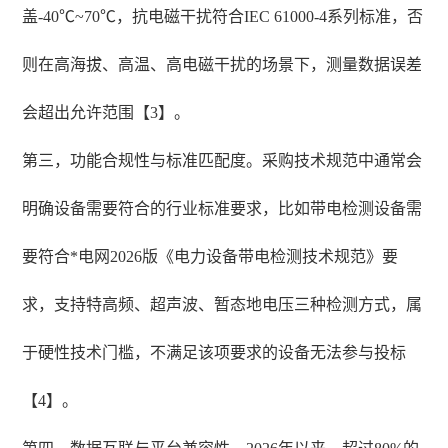
盖-40℃~70℃，抗电磁干扰符合IEC 61000-4系列标准，否
则在高海拔、高温、高电磁干扰的场景下，测量数据误差
会超出允许范围【3】。
第三，功能合规性与标准匹配度。采购技术规范中通常会
明确设备需要符合的行业标准要求，比如带电检测设备需
要符合*电网2026版《电力设备带电检测技术规范》要
求，支持特高频、超声波、暂态地电压三种检测方式，属
于硬性技术门槛，不满足该项要求的设备无法参与投标
【4】。