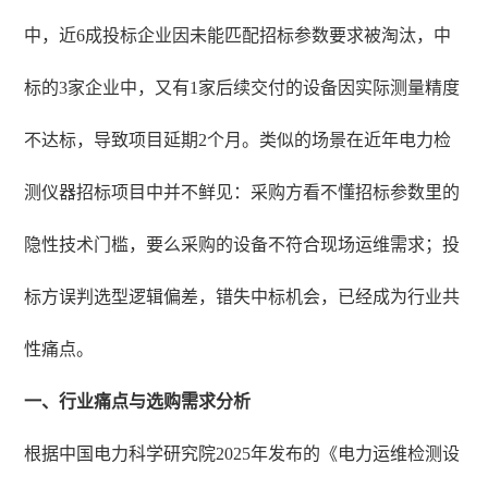
中，近6成投标企业因未能匹配招标参数要求被淘汰，中
标的3家企业中，又有1家后续交付的设备因实际测量精度
不达标，导致项目延期2个月。类似的场景在近年电力检
测仪器招标项目中并不鲜见：采购方看不懂招标参数里的
隐性技术门槛，要么采购的设备不符合现场运维需求；投
标方误判选型逻辑偏差，错失中标机会，已经成为行业共
性痛点。
一、行业痛点与选购需求分析
根据中国电力科学研究院2025年发布的《电力运维检测设