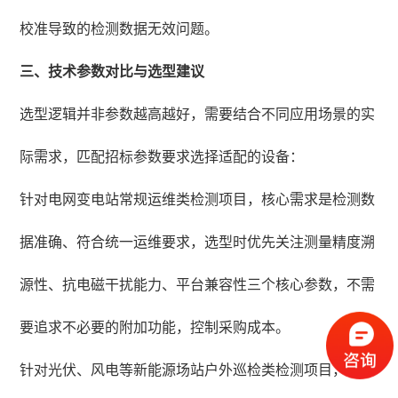
校准导致的检测数据无效问题。
三、技术参数对比与选型建议
选型逻辑并非参数越高越好，需要结合不同应用场景的实
际需求，匹配招标参数要求选择适配的设备：
针对电网变电站常规运维类检测项目，核心需求是检测数
据准确、符合统一运维要求，选型时优先关注测量精度溯
源性、抗电磁干扰能力、平台兼容性三个核心参数，不需
要追求不必要的附加功能，控制采购成本。
针对光伏、风电等新能源场站户外巡检类检测项目，核心