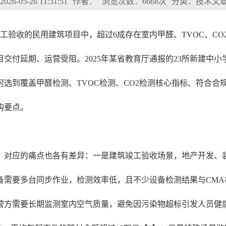
6-05-26 11:31:51
作者：
浏览次数：6668次
分类：技术文
过竣工验收的民用建筑项目中，超过6成存在室内甲醛、TVOC、
交付延期、运营受阻。2025年某省教育厅通报的23所新建中
选到覆盖甲醛检测、TVOC检测、CO2检测核心指标、符合合
购要点。
，对应的痛点也各有差异：一是建筑竣工验收场景，地产开发、
需要多台同步作业，检测效率低，且不少设备检测结果与CMA
方需要长期监测室内空气质量，避免因污染物超标引发人员健康