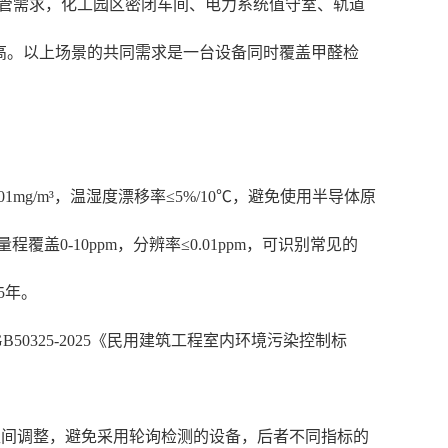
监管需求，化工园区密闭车间、电力系统值守室、轨道
高。以上场景的共同需求是一台设备同时覆盖甲醛检
g/m³，温湿度漂移率≤5%/10℃，避免使用半导体原
0-10ppm，分辨率≤0.01ppm，可识别常见的
5年。
325-2025《民用建筑工程室内环境污染控制标
in区间调整，避免采用轮询检测的设备，后者不同指标的