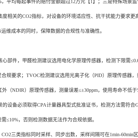
%，平均每起事件的赔付金额超过12万元【1】；三是特殊场景
集度相关的CO2指标，对设备的环境适应性、抗干扰能力要求更
购与运维成本的同时，保障数据的合规性与准确性。
件，甲醛检测建议选用电化学原理传感器，检测下限需≤0.01m
要求；TVOC检测建议选用光离子化（PID）原理传感器，量程覆盖
（NDIR）原理传感器，测量误差≤±30ppm，使用寿命不低于
设备必须取得CPA计量器具型式批准证书，检测方法需符合GB50
需≤10%，否则检测数据无法作为合规依据。
CO2三类指标同时采样、同步出数，采样间隔可在1min-60m