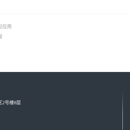
型应用
程
2号楼8层