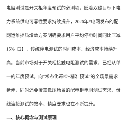
电阻测试是开关柜年度预试的必测项，随着双碳目标下电
力系统供电可靠性要求持续提升，2026年*电网发布的配
网运维提质增效方案明确要求用户平均停电时间同比压减
15%【2】，传统停电测试的时间成本、经济成本持续升
高。当前市场对于开关柜接触电阻测试的需求，已经从单
一的年度预试，向“常态化巡检+精准预试”的全场景需求
延伸，同时还要覆盖低压场景的配电柜电阻测试需求，母
线连接测试的效率、精度要求也在不断提升。
二、核心概念与测试原理