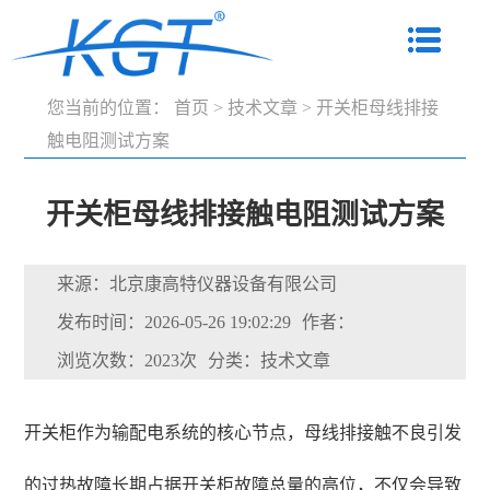
您当前的位置：
首页
>
技术文章
>
开关柜母线排接
触电阻测试方案
开关柜母线排接触电阻测试方案
来源：北京康高特仪器设备有限公司
发布时间：2026-05-26 19:02:29
作者：
浏览次数：2023次
分类：技术文章
开关柜作为输配电系统的核心节点，母线排接触不良引发
的过热故障长期占据开关柜故障总量的高位，不仅会导致