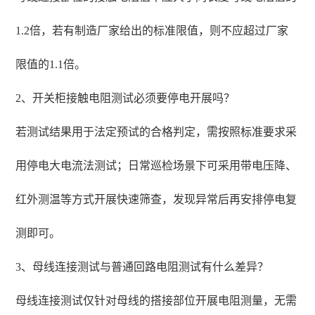
1.2倍，若有制造厂家给出的标准限值，则不应超过厂家
限值的1.1倍。
2、开关柜接触电阻测试必须要停电开展吗？
若测试结果用于法定预试的合格判定，需按照标准要求采
用停电大电流法测试；日常巡检场景下可采用带电压降、
红外测温等方式开展快速筛查，发现异常后再安排停电复
测即可。
3、母线连接测试与普通回路电阻测试有什么差异？
母线连接测试仅针对母线的搭接部位开展电阻测量，无需