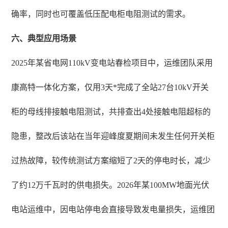
确率，同时也可覆盖低压配电柜电阻测试的需求。
六、典型应用场景
2025年某省电网110kV变电站春检项目中，运维团队采用
康高特一体化方案，仅用3天*完成了全站27台10kV开关
柜的母线排接触电阻测试，共排查出4处接触电阻超标的
隐患，整改后该站在当年迎峰度夏期间未发生任何开关柜
过热故障，较传统测试方案缩短了2天的停电时长，减少
了约12万千瓦时的供电损失。2026年某100MW地面光伏
电站运维中，因电站停电会直接导致发电量损失，运维团