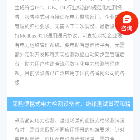
生成符合IEC、GB、DL行业标准的规范化检测报
告，报告格式可直接适配电力监管部门、企业内部
管理的归档要求，无需人工二次调整；最后设备支
持Modbus RTU通用通讯协议，可直接对接企业现
有电力运维管理系统、变电站智慧巡检平台，无需
额外定制开发即可实现检测数据自动同步至管理后
台，助力用户构建全流程数字化电力检测管理体
系。目前该设备已广泛应用于国内各省网公司的各
级
采购便携式电力检测设备时，绝缘测试量程和精
度需要符合哪些标准要求？Megger PAT450是否
采购面向电力检测、运维场景的便携式绝缘测试设
备时，需首先匹配不同应用场景的标准要求：针对
满足？
变电站巡检、低压配电设备检测场景，需符合