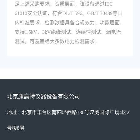
足上述采购要求：资质层面，该设备通过IEC
61010安全认证，符合DL/T 596、GB/T 30439等国
内标准要求，检测数据具备合规效力；功能层面，
支持1.5kV、3kV绝缘测试、连续性测试、漏电流
测试，可覆盖绝大多数电力检测需求；
北京康高特仪器设备有限公司
地址：北京市丰台区南四环西路186号汉威国际广场4区2
号楼8层