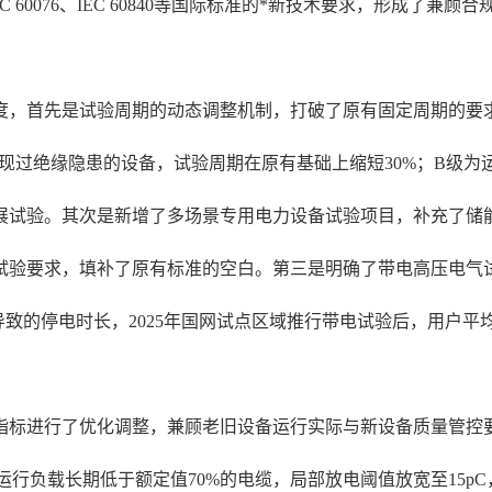
 60076、IEC 60840等国际标准的*新技术要求，形成了兼
维度，首先是试验周期的动态调整机制，打破了原有固定周期的
年出现过绝缘隐患的设备，试验周期在原有基础上缩短30%；B级
开展试验。其次是新增了多场景专用电力设备试验项目，补充了
试验要求，填补了原有标准的空白。第三是明确了带电高压电气试
致的停电时长，2025年国网试点区域推行带电试验后，用户平均
指标进行了优化调整，兼顾老旧设备运行实际与新设备质量管控要
运行负载长期低于额定值70%的电缆，局部放电阈值放宽至15pC