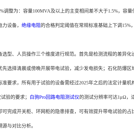
整为：容量100MVA及以上的主变相间差不大于1.5%，容量低于
电力设备，
绝缘电阻
的合格判定阈值在常规标准基础上下调15%
设备选型、人员操作三个维度进行规范。首先是检测流程的差异
优先选择清晨或傍晚开展带电试验，减少发电损失；石化防爆区
要求，所有用于试验的设备需经过2025年之后的法定计量机构校准
放试验的要求；
白驹Pro
回路电阻测试仪
的测试分辨率可达1μΩ
即可完成开关柜、环网柜的隐患排查，可有效提升带电试验的占
溯源与对比分析。