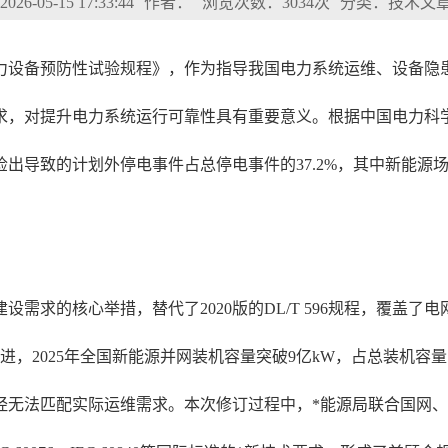
6-05-15 17:33:44
作者：
浏览次数：3034次
分类：技术文
596《电力设备预防性试验规程》，作为指导我国电力系统运维、设
，对提升电力系统运行可靠性具有重要意义。根据中国电力科学
检出导致的计划外停电事件占总停电事件的37.2%，其中新能源
设需求的核心举措，替代了2020版的DL/T 596规程，覆
，2025年全国新能源并网装机容量突破9亿kW，占总装机容
经无法匹配实际运维需求。本次修订过程中，*能源局联合国网、