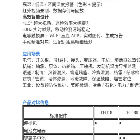
高温 / 低温 / 区间温度报警（色彩 + 提示）
红外视频录制、数据存储与回放
高效智能设计
41.5° 超大视场，巡检效率大幅提升
50Hz 实时帧频，移动检测清晰稳定
电容触摸屏 + Wi‑Fi 直连 APP，实时图传、生成报告
手动精准对焦，适配远距离精细检测
应用场景
电气：开关柜、母线排、接头、变压器、电机、熔断器过热
机械：轴承、泵体、齿轮箱、压缩机、发动机温度异常监测
暖通 / 制冷：风管漏风、管道堵塞、冷媒泄漏、结霜 / 结冰检
建筑 / 管道：墙体渗漏、地暖故障、保温缺陷、埋管定位
工业：设备预防性维护、节能检测、冶金 / 石化 / 电力 / 制
产品对比信息
THT 8
THT 80
标准配件
●
●
便携包
电池充电器
● ●
锂离子电池