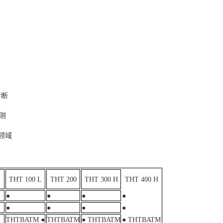
诊断
测
造领域
THT 100 L
THT 200
THT 300 H
THT 400 H
●
●
●
●
●
●
●
●
THTBATM ●
THTBATM
● THTBATM
● THTBATM