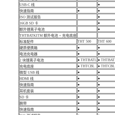
●
USB-C 线
●
●
快速指南
●
ISO 测试报告
●
16GB SD 卡
●
额外锂离子电池
THTBATKITM 额外电池 + 充电底座
THT 500
THT 600
标准配件
●
●
硬质便携箱
●
●
电池充电器
● THTBATL
● THTBAT
2 块锂离子电池
● THTCBL
● THTCBL
充电底座
●
●
微型 USB 线
●
●
HDMI 线
●
●
快速指南
●
●
耳机套装
●
●
SD 卡
●
●
腕带
●
●
快速指南