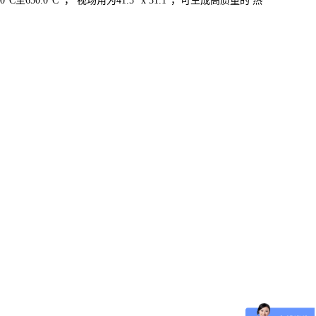
0.0°C ， 视场角为41.5° x 31.1°，可生成高质量的 热