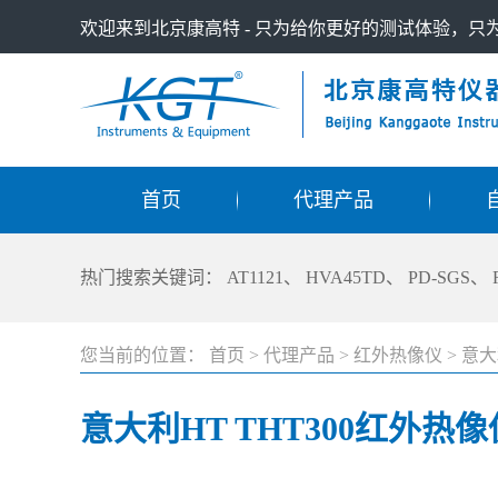
欢迎来到北京康高特 - 只为给你更好的测试体验，
首页
代理产品
热门搜索关键词：
AT1121
、
HVA45TD
、
PD-SGS
、
您当前的位置：
首页
>
代理产品
>
红外热像仪
>
意大
意大利HT THT300红外热像