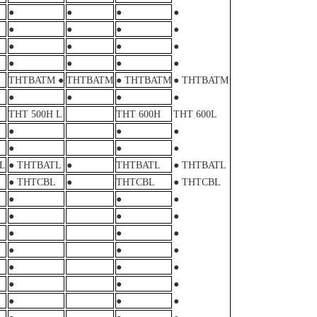
●
●
●
●
●
●
●
●
●
●
●
●
●
●
●
●
THTBATM ●
THTBATM
● THTBATM
● THTBATM
●
●
●
●
THT 500H L
THT 600H
THT 600L
●
●
●
●
●
●
L
● THTBATL
●
THTBATL
● THTBATL
● THTCBL
●
THTCBL
● THTCBL
●
●
●
●
●
●
●
●
●
●
●
●
●
●
●
●
●
●
●
●
●