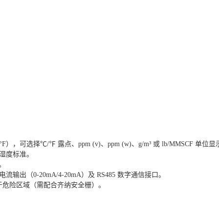
8°F），可选择℃/℉ 露点、ppm (v)、ppm (w)、g/m³ 或 lb/MMSCF 单位
际湿度标准。
。
输出（0-20mA/4-20mA）及 RS485 数字通信接口。
，适用于危险区域（需配合齐纳安全栅）。