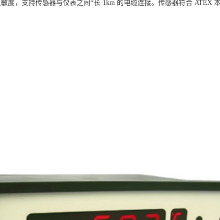
度，支持传感器与仪表之间*长 1km 的电缆连接。传感器符合 ATEX