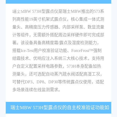
有哪些？
瑞士MBW 573H型露点仪是瑞士MBW推出的573系
列高性能19英寸机架式露点仪，核心集成一体式测
量头、高精度压力传感器、内部采样泵、数显流量
计等组件，无需额外搭配周边采样硬件即可完成部
署。该设备具备高精度霜/露点及湿度检测能力，
搭载Ice-Test用户校准验证功能、ForceFrost™强制
结霜技术、优响应注入系统三大核心技术，支持用
户自定义配置采样电路参数，573H本身配备加热
测量头，还可选配自动蒸汽疏水阀适配高湿工况，
可替代DP3、DP8、DP30等传统露点仪使用，适配
多场景连续在线监测需求。
瑞士MBW 573H型露点仪的自主校准验证功能如