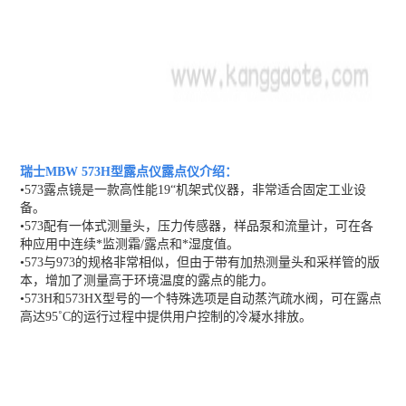
瑞士MBW 573H型露点仪露点仪
介绍：
•573露点镜是一款高性能19“机架式仪器，非常适合固定工业设
备。
•573配有一体式测量头，压力传感器，样品泵和流量计，可在各
种应用中连续*监测霜/露点和*湿度值。
•573与973的规格非常相似，但由于带有加热测量头和采样管的版
本，增加了测量高于环境温度的露点的能力。
•573H和573HX型号的一个特殊选项是自动蒸汽疏水阀，可在露点
高达95˚C的运行过程中提供用户控制的冷凝水排放。