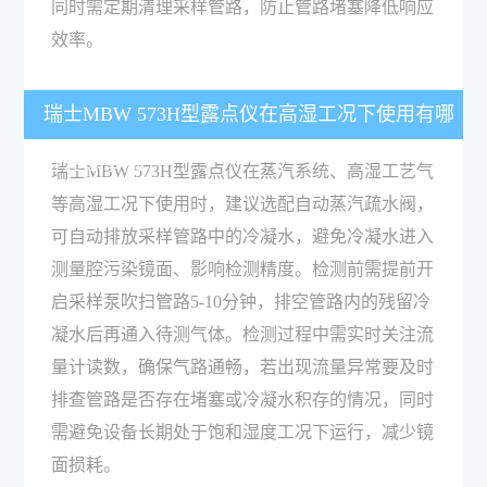
同时需定期清理采样管路，防止管路堵塞降低响应
效率。
瑞士MBW 573H型露点仪在高湿工况下使用有哪
些注意事项？
瑞士MBW 573H型露点仪在蒸汽系统、高湿工艺气
等高湿工况下使用时，建议选配自动蒸汽疏水阀，
可自动排放采样管路中的冷凝水，避免冷凝水进入
测量腔污染镜面、影响检测精度。检测前需提前开
启采样泵吹扫管路5-10分钟，排空管路内的残留冷
凝水后再通入待测气体。检测过程中需实时关注流
量计读数，确保气路通畅，若出现流量异常要及时
排查管路是否存在堵塞或冷凝水积存的情况，同时
需避免设备长期处于饱和湿度工况下运行，减少镜
面损耗。