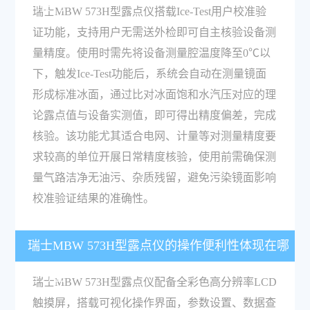
何使用？
瑞士MBW 573H型露点仪搭载Ice-Test用户校准验
证功能，支持用户无需送外检即可自主核验设备测
量精度。使用时需先将设备测量腔温度降至0℃以
下，触发Ice-Test功能后，系统会自动在测量镜面
形成标准冰面，通过比对冰面饱和水汽压对应的理
论露点值与设备实测值，即可得出精度偏差，完成
核验。该功能尤其适合电网、计量等对测量精度要
求较高的单位开展日常精度核验，使用前需确保测
量气路洁净无油污、杂质残留，避免污染镜面影响
校准验证结果的准确性。
瑞士MBW 573H型露点仪的操作便利性体现在哪
些方面？
瑞士MBW 573H型露点仪配备全彩色高分辨率LCD
触摸屏，搭载可视化操作界面，参数设置、数据查