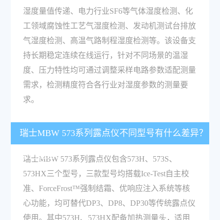
湿度量值传递、电力行业SF6等气体湿度检测、化
工领域腐蚀性工艺气湿度检测、发动机测试台排放
气湿度检测、高温气路制程湿度检测等。该设备支
持长期稳定连续在线运行，针对不同场景的温湿
度、压力特性均可通过调整采样电路参数适配测量
需求，检测精度符合各行业对湿度参数的测量要
求。
瑞士MBW 573系列露点仪不同型号有什么差异？
如何选型？
瑞士MBW 573系列露点仪包含573H、573S、
573HX三个型号，三款型号均搭载Ice-Test自主校
准、ForceFrost™强制结霜、优响应注入系统等核
心功能，均可替代DP3、DP8、DP30等传统露点仪
使用。其中573H、573HX配备加热测量头，适用