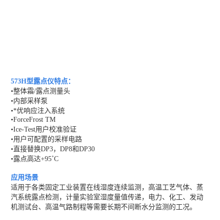
573H型露点仪特点：
•整体霜/露点测量头
•内部采样泵
•*优响应注入系统
•ForceFrost TM
•Ice-Test用户校准验证
•用户可配置的采样电路
•直接替换DP3，DP8和DP30
•露点高达+95˚C
应用场景
适用于各类固定工业装置在线湿度连续监测，高温工艺气体、蒸
汽系统露点检测，计量实验室湿度量值传递，电力、化工、发动
机测试台、高温气路制程等需要长期不间断水分监测的工况。